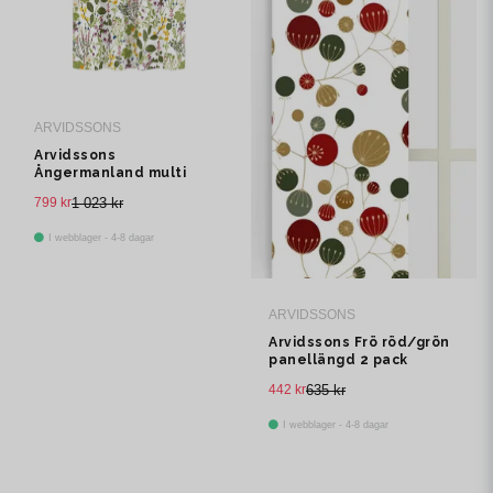
ARVIDSSONS
Arvidssons
Ångermanland multi
multibandslängd 1 pack
799 kr
1 023 kr
I webblager - 4-8 dagar
ARVIDSSONS
Arvidssons Frö röd/grön
panellängd 2 pack
442 kr
635 kr
I webblager - 4-8 dagar