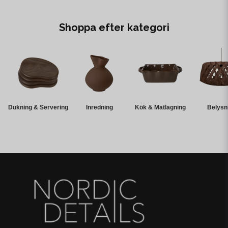
Shoppa efter kategori
Dukning & Servering
Inredning
Kök & Matlagning
Belysn