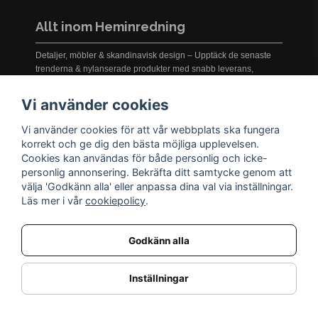
Allt inom Heminredning
Detaljer, möbler & skandinavisk design – Upptäck de senaste
trenderna & nylanserade produkter med snabb leverans,
prisgaranti och service i världsklass!
Vi använder cookies
Vi använder cookies för att vår webbplats ska fungera
INFORMATION
korrekt och ge dig den bästa möjliga upplevelsen.
Cookies kan användas för både personlig och icke-
Nyheter
personlig annonsering. Bekräfta ditt samtycke genom att
Kampanjer
välja 'Godkänn alla' eller anpassa dina val via inställningar.
Varumärken
Läs mer i vår
cookiepolicy
.
Varför handla hos oss?
Returnera en vara
Godkänn alla
KUNDSERVICE
Logga in
Inställningar
Köpe- & leveransvillkor
Kundservice