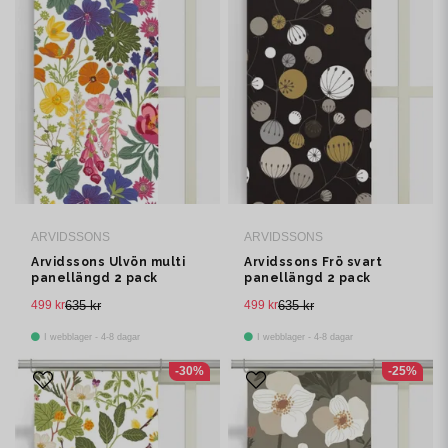
ARVIDSSONS
ARVIDSSONS
Arvidssons Ulvön multi
Arvidssons Frö svart
panellängd 2 pack
panellängd 2 pack
499 kr
635 kr
499 kr
635 kr
I webblager - 4-8 dagar
I webblager - 4-8 dagar
-30%
-25%