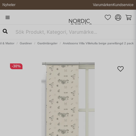
Nyheter
Varumärken
Kundservice
il & Mattor
Gardiner
Gardinlängder
Arvidssons Villa Villekulla beige panellängd 2 pack
-
30
%