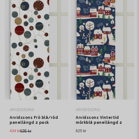
ARVIDSSONS
ARVIDSSONS
Arvidssons Frö blå/röd
Arvidssons Vintertid
panellängd 2 pack
mörkblå panellängd 2
pack
434 kr
635 kr
625 kr