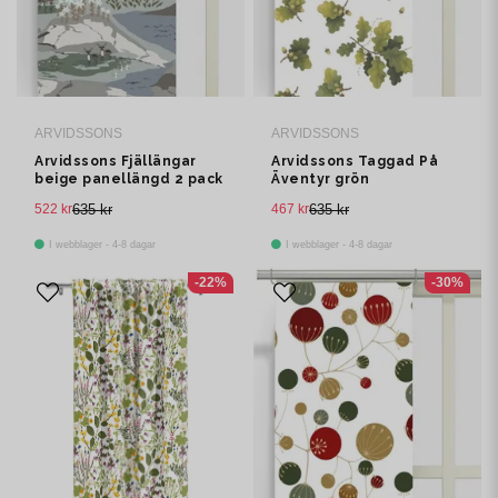
ARVIDSSONS
ARVIDSSONS
Arvidssons Fjällängar
Arvidssons Taggad På
beige panellängd 2 pack
Äventyr grön
panelgardin 2 pack
522 kr
635 kr
467 kr
635 kr
I webblager - 4-8 dagar
I webblager - 4-8 dagar
-22%
-30%