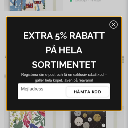
I webblager - 4-8 dagar
ARVIDSSONS
Arvidssons Vintertid
EXTRA 5% RABATT
ljusblå panellängd 2
pack
499 kr
635 kr
PÅ HELA
I webblager - 4-8 dagar
-21%
-21%
SORTIMENTET
Registrera din e‑post och få en exklusiv rabattkod –
gäller hela köpet, även på reavaror!
email
Mejladress
HÄMTA KOD