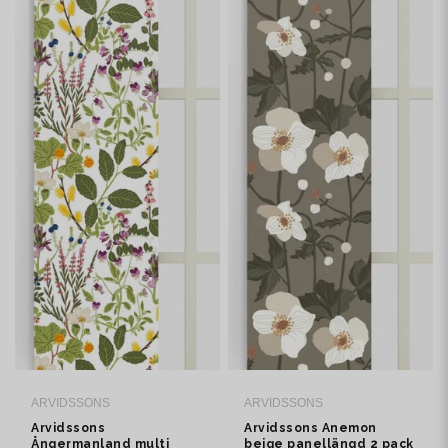
ARVIDSSONS
ARVIDSSONS
Arvidssons
Arvidssons Anemon
Ångermanland multi
beige panellängd 2 pack