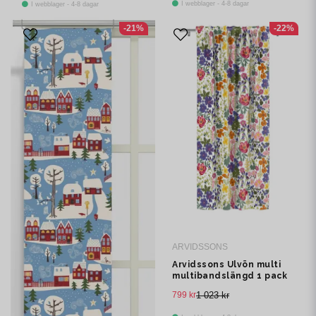
I webblager - 4-8 dagar
I webblager - 4-8 dagar
-21%
-22%
ARVIDSSONS
Arvidssons Ulvön multi
multibandslängd 1 pack
799 kr
1 023 kr