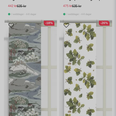
panellängd 2 pack
442 kr
635 kr
475 kr
635 kr
I webblager - 4-8 dagar
I webblager - 4-8 dagar
-18%
-26%