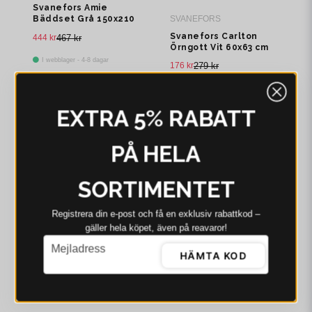
Svanefors Amie
SVANEFORS
Bäddset Grå 150x210
50x60 cm
Svanefors Carlton
444 kr
467 kr
Örngott Vit 60x63 cm
I webblager - 4-8 dagar
176 kr
279 kr
I webblager - 4-8 dagar
EXTRA 5% RABATT
-23%
PÅ HELA
SORTIMENTET
Registrera din e‑post och få en exklusiv rabattkod –
gäller hela köpet, även på reavaror!
email
Mejladress
HÄMTA KOD
SVANEFORS
Svanefors Amie Brodyr
Bäddset Iskaffe
150x210 cm