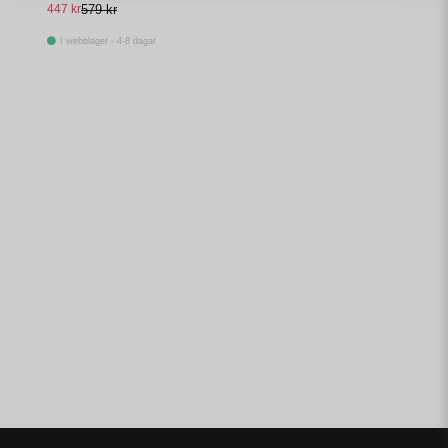
447 kr
579 kr
I webblager - 4-8 dagar