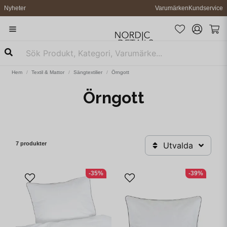
Nyheter
Varumärken
Kundservice
Hem
Textil & Mattor
Sängtextilier
Örngott
Örngott
7 produkter
Utvalda
-35%
-39%