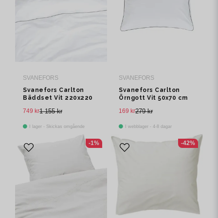
SVANEFORS
SVANEFORS
Svanefors Carlton
Svanefors Carlton
Bäddset Vit 220x220
Örngott Vit 50x70 cm
cm
749 kr
1 155 kr
169 kr
279 kr
I lager - Skickas omgående
I webblager - 4-8 dagar
-1%
-42%