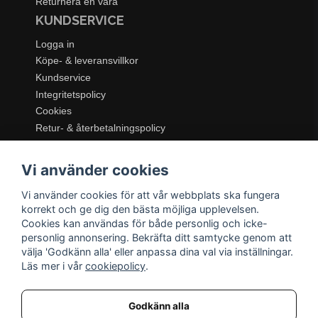
Returnera en vara
KUNDSERVICE
Logga in
Köpe- & leveransvillkor
Kundservice
Integritetspolicy
Cookies
Retur- & återbetalningspolicy
SORTIMENT
Vi använder cookies
Dukning & Servering
Inredning
Vi använder cookies för att vår webbplats ska fungera
Kök & Matlagning
korrekt och ge dig den bästa möjliga upplevelsen.
Belysning
Cookies kan användas för både personlig och icke-
personlig annonsering. Bekräfta ditt samtycke genom att
Textil & Mattor
välja 'Godkänn alla' eller anpassa dina val via inställningar.
Möbler
Läs mer i vår
cookiepolicy
.
Godkänn alla