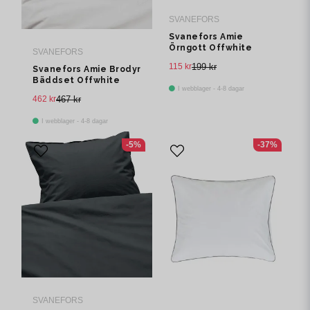
SVANEFORS
Svanefors Amie
Örngott Offwhite
SVANEFORS
50x60 cm
115 kr
199 kr
Svanefors Amie Brodyr
Bäddset Offwhite
I webblager - 4-8 dagar
150x210 cm
462 kr
467 kr
I webblager - 4-8 dagar
-5%
-37%
SVANEFORS