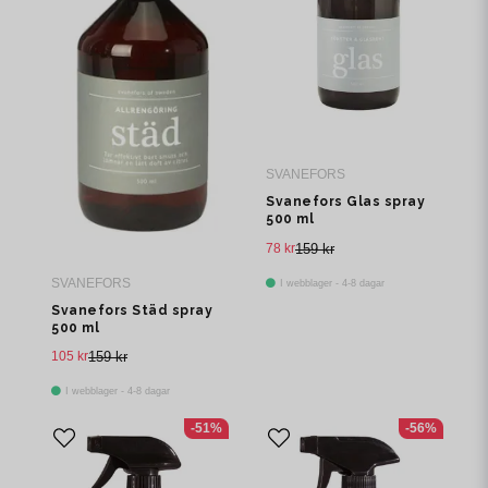
SVANEFORS
Svanefors Glas spray
500 ml
78 kr
159 kr
SVANEFORS
I webblager - 4-8 dagar
Svanefors Städ spray
500 ml
105 kr
159 kr
I webblager - 4-8 dagar
-51%
-56%