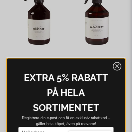
SVANEFORS
SVANEFORS
Svanefors Rumsdoft
Svanefors Såpaspray
EXTRA 5% RABATT
Sand 500 ml
Sand 500 ml
112 kr
229 kr
87 kr
199 kr
PÅ HELA
I webblager - 4-8 dagar
I webblager - 4-8 dagar
SORTIMENTET
Registrera din e‑post och få en exklusiv rabattkod –
gäller hela köpet, även på reavaror!
email