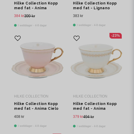
Hilke Collection Kopp
Hilke Collection Kopp
med fat - Anima
med fat - Lignano
Gemella 1
Sabbiadoro
384 kr
399 kr
383 kr
I webblager - 4-8 dagar
I webblager - 4-8 dagar
-23%
HILKE COLLECTION
HILKE COLLECTION
Hilke Collection Kopp
Hilke Collection Kopp
med fat - Anima Cielo
med fat - Anima
Rosa
Gemella 2
408 kr
379 kr
494 kr
I webblager - 4-8 dagar
I webblager - 4-8 dagar