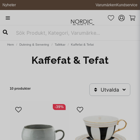
Nyheter
Varumärken
Kundservice
Hem
Dukning & Servering
Tallrikar
Kaffefat & Tefat
Kaffefat & Tefat
10 produkter
Utvalda
-39%