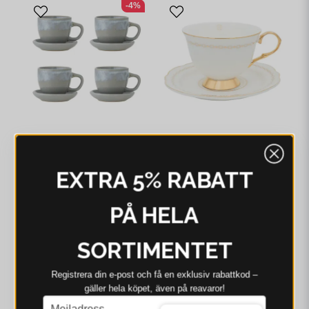
-4%
BLOOMINGVILLE
HILKE COLLECTION
Bloomingville Brenta
Hilke Collection Kopp
EXTRA 5% RABATT
Kopp M/Fat, Blå,
med fat - Anima
Stengods
Bianco
719 kr
749 kr
404 kr
C:Ø8xH7/S:Ø11xH2 cm,
Set om 4
PÅ HELA
I webblager - 4-8 dagar
I webblager - 4-8 dagar
SORTIMENTET
Registrera din e‑post och få en exklusiv rabattkod –
gäller hela köpet, även på reavaror!
email