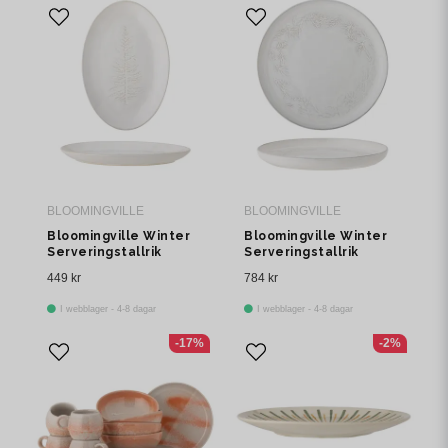
BLOOMINGVILLE
BLOOMINGVILLE
Bloomingville Winter
Bloomingville Winter
Serveringstallrik
Serveringstallrik
Natur Stengods H3 cm
Natur Stengods Ø34
449 kr
784 kr
cm
I webblager - 4-8 dagar
I webblager - 4-8 dagar
-17%
-2%