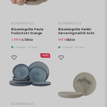
BLOOMINGVILLE
BLOOMINGVILLE
Bloomingville Paula
Bloomingville Heikki
Frukostset Orange
Serveringstallrik Grön
Stengods 12-pack
Stengods Ø35 cm
1 499 kr
1 799 kr
648 kr
659 kr
I webblager - 4-8 dagar
I webblager - 4-8 dagar
-44%
BLOOMINGVILLE