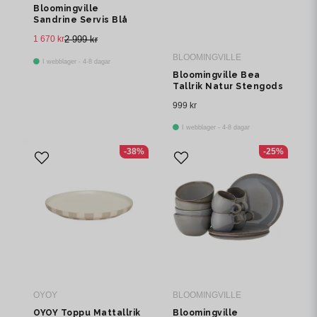
Bloomingville
Sandrine Servis Blå
Stengods 12-pack
1 670 kr
2 999 kr
BLOOMINGVILLE
I webblager - 4-8 dagar
Bloomingville Bea
Tallrik Natur Stengods
Ø22 cm Set om 4
999 kr
I webblager - 4-8 dagar
-38%
-25%
OYOY
BLOOMINGVILLE
OYOY Toppu Mattallrik
Bloomingville