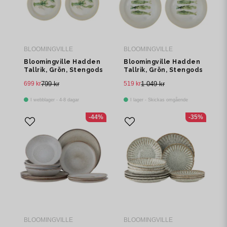
BLOOMINGVILLE
BLOOMINGVILLE
Bloomingville Hadden
Bloomingville Hadden
Tallrik, Grön, Stengods
Tallrik, Grön, Stengods
Ø21xH2 cm, Set om 4
Ø27xH2 cm, Set om 4
699 kr
799 kr
519 kr
1 049 kr
I webblager - 4-8 dagar
I lager - Skickas omgående
-44%
-35%
BLOOMINGVILLE
BLOOMINGVILLE