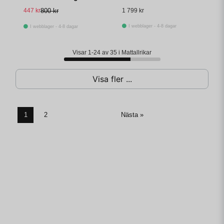
Stengods 12-pack
447 kr
800 kr
1 799 kr
I webblager - 4-8 dagar
I webblager - 4-8 dagar
Visar 1-24 av 35 i Mattallrikar
Visa fler ...
1
2
Nästa »