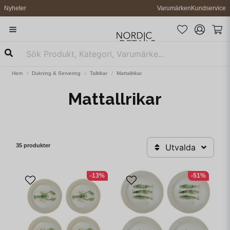
Nyheter
Varumärken
Kundservice
Hem
Dukning & Servering
Tallrikar
Mattallrikar
Mattallrikar
35 produkter
Utvalda
-13%
-51%