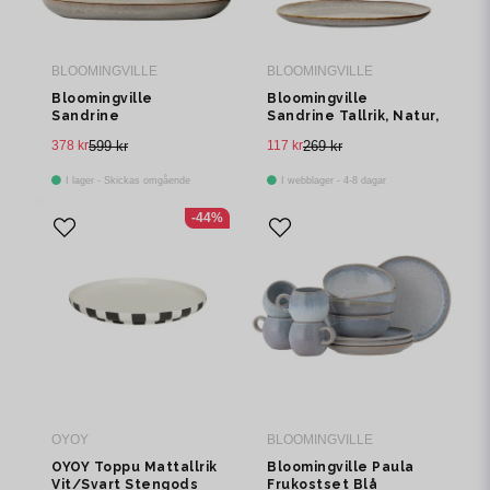
BLOOMINGVILLE
BLOOMINGVILLE
Bloomingville
Bloomingville
Sandrine
Sandrine Tallrik, Natur,
Serveringstallrik
Stengods Ø28,5xH2,5
378 kr
599 kr
117 kr
269 kr
Natur Stengods L42
cm
cm
I lager - Skickas omgående
I webblager - 4-8 dagar
-44%
OYOY
BLOOMINGVILLE
OYOY Toppu Mattallrik
Bloomingville Paula
Vit/Svart Stengods
Frukostset Blå