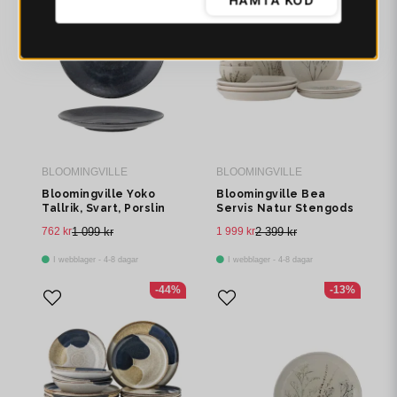
HÄMTA KOD
BLOOMINGVILLE
BLOOMINGVILLE
Bloomingville Yoko
Bloomingville Bea
Tallrik, Svart, Porslin
Servis Natur Stengods
Ø24xH3 cm, Set om 4
12-pack
762 kr
1 099 kr
1 999 kr
2 399 kr
I webblager - 4-8 dagar
I webblager - 4-8 dagar
-44%
-13%