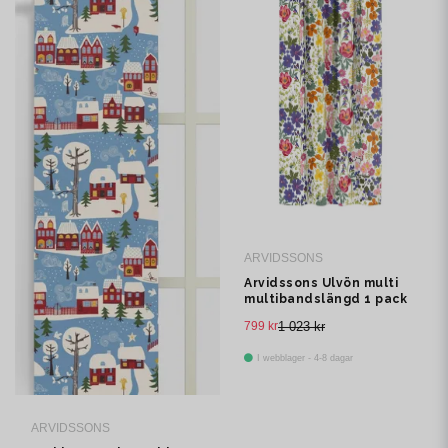
ARVIDSSONS
Arvidssons Ulvön multi
multibandslängd 1 pack
799 kr
1 023 kr
I webblager - 4-8 dagar
ARVIDSSONS