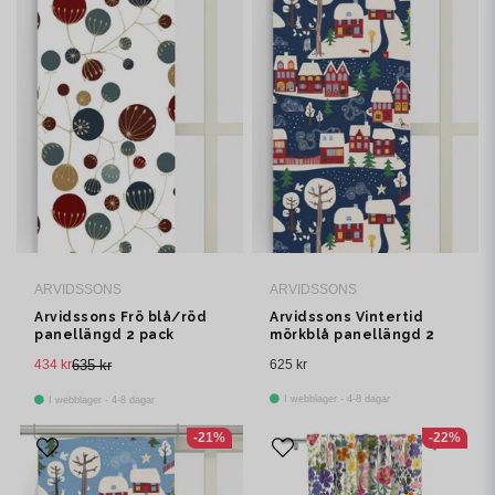
ARVIDSSONS
ARVIDSSONS
Arvidssons Frö blå/röd
Arvidssons Vintertid
panellängd 2 pack
mörkblå panellängd 2
pack
434 kr
635 kr
625 kr
I webblager - 4-8 dagar
I webblager - 4-8 dagar
-21%
-22%