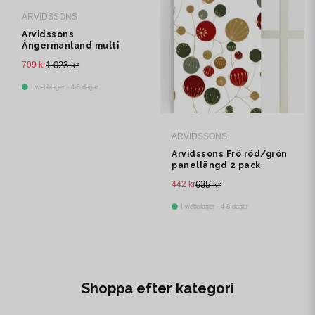
ARVIDSSONS
Arvidssons
Ångermanland multi
multibandslängd 1 pack
799 kr
1 023 kr
I webblager - 4-8 dagar
ARVIDSSONS
Arvidssons Frö röd/grön
panellängd 2 pack
442 kr
635 kr
I webblager - 4-8 dagar
Shoppa efter kategori