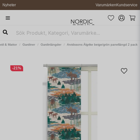
Nyheter
Varumärken
Kundservice
xtil & Mattor
Gardiner
Gardinlängder
Arvidssons Älgrike beige/grön panellängd 2 pack
-
21
%