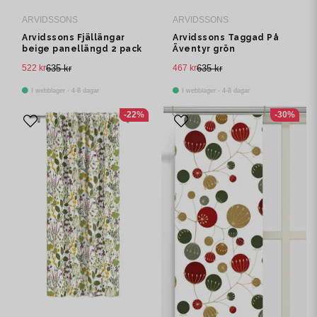
ARVIDSSONS
ARVIDSSONS
Arvidssons Fjällängar
Arvidssons Taggad På
beige panellängd 2 pack
Äventyr grön
panelgardin 2 pack
522 kr
635 kr
467 kr
635 kr
I webblager - 4-8 dagar
I webblager - 4-8 dagar
-22%
-30%