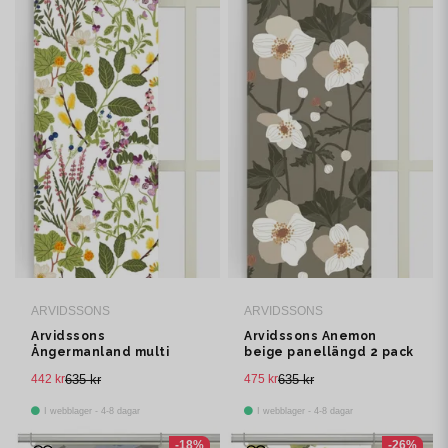
ARVIDSSONS
ARVIDSSONS
Arvidssons
Arvidssons Anemon
Ångermanland multi
beige panellängd 2 pack
panellängd 2 pack
442 kr
635 kr
475 kr
635 kr
I webblager - 4-8 dagar
I webblager - 4-8 dagar
-18%
-26%