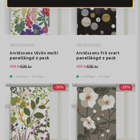
ARVIDSSONS
ARVIDSSONS
Arvidssons Ulvön multi
Arvidssons Frö svart
panellängd 2 pack
panellängd 2 pack
499 kr
635 kr
499 kr
635 kr
I webblager - 4-8 dagar
I webblager - 4-8 dagar
-30%
-25%