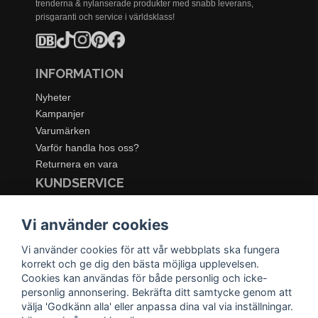
trenderna & nylanserade produkter med snabb leverans,
prisgaranti och service i världsklass!
INFORMATION
Nyheter
Kampanjer
Varumärken
Varför handla hos oss?
Returnera en vara
KUNDSERVICE
Logga in
Vi använder cookies
Köpe- & leveransvillkor
Kundservice
Vi använder cookies för att vår webbplats ska fungera
Integritetspolicy
korrekt och ge dig den bästa möjliga upplevelsen.
Cookies
Cookies kan användas för både personlig och icke-
Retur- & återbetalningspolicy
personlig annonsering. Bekräfta ditt samtycke genom att
välja 'Godkänn alla' eller anpassa dina val via inställningar.
SORTIMENT