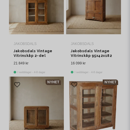
JAKOBSDALS
JAKOBSDALS
Jakobsdals Vintage
Jakobsdals Vintage
Vitrinskåp 2-del
Vitrinskåp 95x42x182
112x38x235 cm Brun
cm Brun
21 849 kr
16 099 kr
I webblager - 4-8 dagar
I webblager - 4-8 dagar
NYHET
NYHET