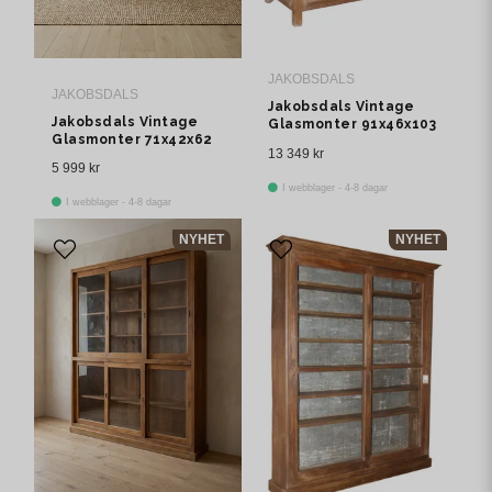
JAKOBSDALS
JAKOBSDALS
Jakobsdals Vintage
Jakobsdals Vintage
Glasmonter 91x46x103
Glasmonter 71x42x62
cm Brun
13 349 kr
cm Brun
5 999 kr
I webblager - 4-8 dagar
I webblager - 4-8 dagar
NYHET
NYHET