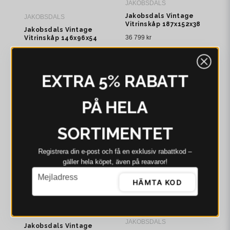
JAKOBSDALS
Jakobsdals Vintage
JAKOBSDALS
Vitrinskåp 187x152x38
Jakobsdals Vintage
cm Brun
36 799 kr
Vitrinskåp 146x96x54
cm Brun
16 099 kr
I webblager - 4-8 dagar
I webblager - 4-8 dagar
EXTRA 5% RABATT
NYHET
NYHET
PÅ HELA
SORTIMENTET
Registrera din e‑post och få en exklusiv rabattkod –
gäller hela köpet, även på reavaror!
email
Mejladress
HÄMTA KOD
JAKOBSDALS
JAKOBSDALS
Jakobsdals Vintage