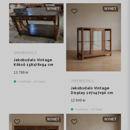
NYHET
NYHET
JAKOBSDALS
Jakobsdals Vintage
Köksö 156x76x94 cm
Brun
13 799 kr
JAKOBSDALS
I webblager - 4-8 dagar
Jakobsdals Vintage
Display 107x47x90 cm
Brun
12 649 kr
I webblager - 4-8 dagar
NYHET
NYHET