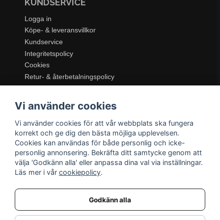
KUNDSERVICE
Logga in
Köpe- & leveransvillkor
Kundservice
Integritetspolicy
Cookies
Retur- & återbetalningspolicy
SORTIMENT
Vi använder cookies
Dukning & Servering
Inredning
Vi använder cookies för att vår webbplats ska fungera
Kök & Matlagning
korrekt och ge dig den bästa möjliga upplevelsen.
Belysning
Cookies kan användas för både personlig och icke-
personlig annonsering. Bekräfta ditt samtycke genom att
Textil & Mattor
välja 'Godkänn alla' eller anpassa dina val via inställningar.
Möbler
Läs mer i vår
cookiepolicy
.
Godkänn alla