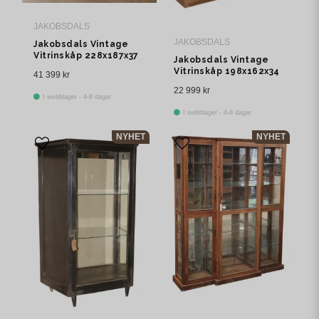
JAKOBSDALS
JAKOBSDALS
Jakobsdals Vintage
Vitrinskåp 228x187x37
Jakobsdals Vintage
cm Brun
Vitrinskåp 198x162x34
41 399 kr
cm Brun
22 999 kr
I webblager - 4-8 dagar
I webblager - 4-8 dagar
NYHET
NYHET