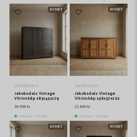
NYHET
NYHET
JAKOBSDALS
JAKOBSDALS
Jakobsdals Vintage
Jakobsdals Vintage
Vitrinskåp 183x45x179
Vitrinskåp 156x57x102
cm Brun
cm Brun
39 099 kr
21 849 kr
I webblager - 4-8 dagar
I webblager - 4-8 dagar
NYHET
NYHET