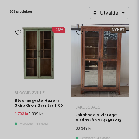
109 produkter
Utvalda
-43%
NYHET
BLOOMINGVILLE
Bloomingville Hazem
Skåp Grön Granträ H80
JAKOBSDALS
cm
1 703 kr
2 999 kr
Jakobsdals Vintage
Vitrinskåp 124x56x213
I webblager - 4-8 dagar
cm Brun
33 349 kr
I webblager - 4-8 dagar