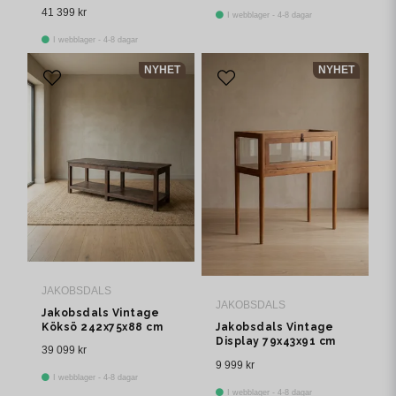
cm Brun
41 399 kr
I webblager - 4-8 dagar
I webblager - 4-8 dagar
NYHET
NYHET
JAKOBSDALS
JAKOBSDALS
Jakobsdals Vintage
Köksö 242x75x88 cm
Jakobsdals Vintage
Brun
Display 79x43x91 cm
39 099 kr
Brun
9 999 kr
I webblager - 4-8 dagar
I webblager - 4-8 dagar