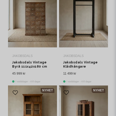
JAKOBSDALS
JAKOBSDALS
Jakobsdals Vintage
Jakobsdals Vintage
Byrå 111x42x180 cm
Klädhängare
Brun
105x61x203 cm Svart
45 999 kr
11 499 kr
I webblager - 4-8 dagar
I webblager - 4-8 dagar
NYHET
NYHET