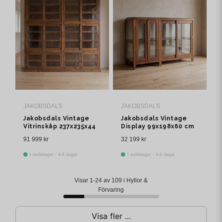
JAKOBSDALS
JAKOBSDALS
Jakobsdals Vintage
Jakobsdals Vintage
Vitrinskåp 237x235x44
Display 99x198x60 cm
cm Brun
Brun
91 999 kr
32 199 kr
I webblager - 4-8 dagar
I webblager - 4-8 dagar
Visar 1-24 av 109 i Hyllor &
Förvaring
Visa fler ...