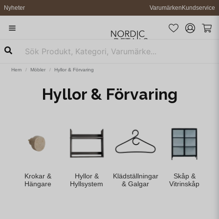
Nyheter
Varumärken
Kundservice
Hem
Möbler
Hyllor & Förvaring
Hyllor & Förvaring
Krokar &
Hyllor &
Klädställningar
Skåp &
S
Hängare
Hyllsystem
& Galgar
Vitrinskåp