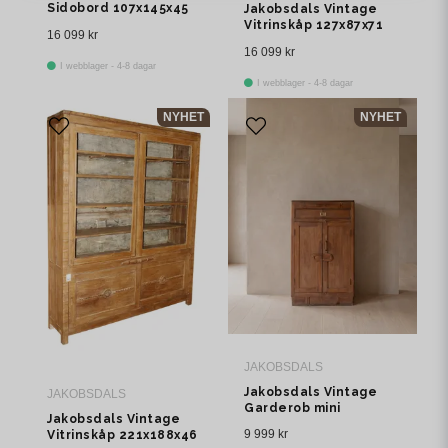
Sidobord 107x145x45
Jakobsdals Vintage
cm Brun
Vitrinskåp 127x87x71
16 099 kr
cm Brun
16 099 kr
I webblager - 4-8 dagar
I webblager - 4-8 dagar
NYHET
NYHET
JAKOBSDALS
Jakobsdals Vintage
JAKOBSDALS
Garderob mini
Jakobsdals Vintage
107x62x42 cm Brun
9 999 kr
Vitrinskåp 221x188x46