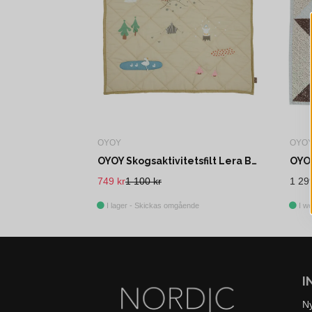
OYOY
OYO
OYOY Skogsaktivitetsfilt Lera Bomull
749 kr
1 100 kr
1 29
I lager - Skickas omgående
I we
I
N