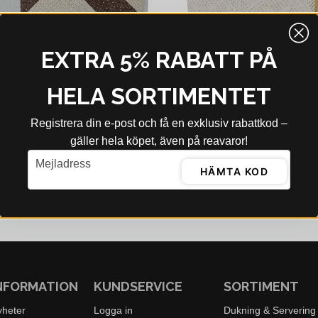
EXTRA 5% RABATT PÅ
HELA SORTIMENTET
Registrera din e‑post och få en exklusiv rabattkod –
gäller hela köpet, även på reavaror!
Y
BLOOMINGVILLE
email
Mejladress
OYOY Quiltad Aya Filt Flerfärgad Bomull
HÄMTA KOD
9 kr
560 kr
894 kr
bblager - 4-8 dagar
I webblager - 4-8 dagar
NFORMATION
KUNDSERVICE
SORTIMENT
yheter
Logga in
Dukning & Servering