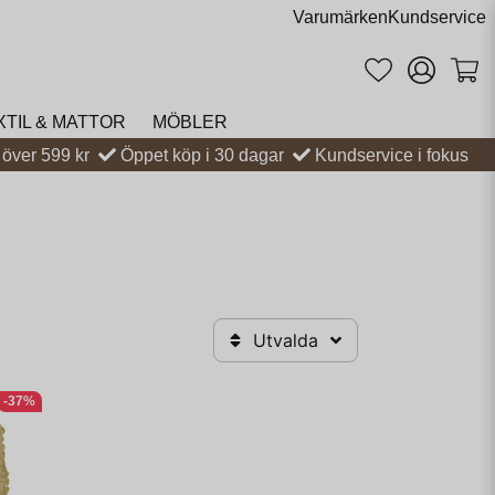
Varumärken
Kundservice
XTIL & MATTOR
MÖBLER
t över 599 kr
Öppet köp i 30 dagar
Kundservice i fokus
Utvalda
-37%