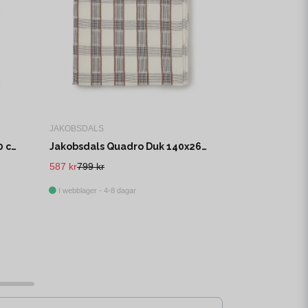
JAKOBSDALS
Jakobsdals Mirja Duk 150x260 cm Offwhite
Jakobsdals Quadro Duk 140x260 cm Svart/Offwhite
587 kr
799 kr
I webblager - 4-8 dagar