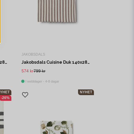
JAKOBSDALS
Jakobsdals Cuisine Duk 140x280 cm Offwhite/Beige
Jakobsdals Cuisine Duk 140x280 cm Offwhite/Brun
574 kr
799 kr
I webblager - 4-8 dagar
YHET
NYHET
-26%