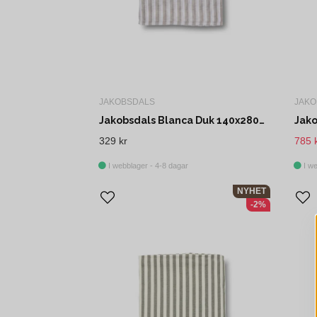
JAKOBSDALS
JAKO
Jakobsdals Blanca Duk 140x280 cm Offwhite
329 kr
785 
I webblager - 4-8 dagar
I we
NYHET
-2%