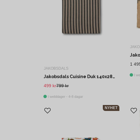
JAKO
1 49
JAKOBSDALS
I we
Jakobsdals Cuisine Duk 140x280 cm Beige
499 kr
799 kr
I webblager - 4-8 dagar
NYHET