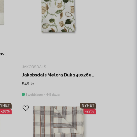
Jakobsdals Herringbone Weave Duk 150x250 cm Offwhite
JAKOBSDALS
Jakobsdals Melora Duk 140x260 cm Grön
549 kr
I webblager - 4-8 dagar
YHET
NYHET
-20%
-27%