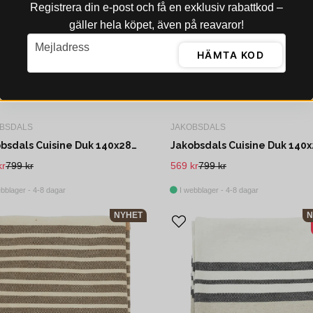
Registrera din e‑post och få en exklusiv rabattkod –
gäller hela köpet, även på reavaror!
email
Mejladress
HÄMTA KOD
BSDALS
JAKOBSDALS
Jakobsdals Cuisine Duk 140x280 cm Beige/Grön
kr
799 kr
569 kr
799 kr
bblager - 4-8 dagar
I webblager - 4-8 dagar
NYHET
N