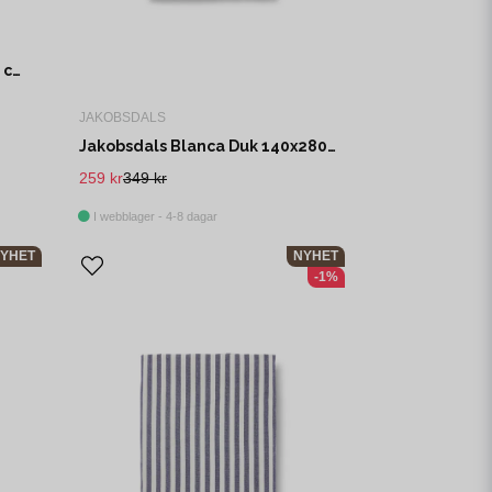
Boel & Jan Kullavik Duk Ø170 cm Rost
JAKOBSDALS
Jakobsdals Blanca Duk 140x280 cm Elfenben
259 kr
349 kr
I webblager - 4-8 dagar
YHET
NYHET
-1%