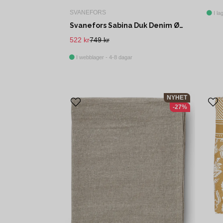
SVANEFORS
I la
Svanefors Sabina Duk Denim Ø200 cm
522 kr
749 kr
I webblager - 4-8 dagar
NYHET
-27%