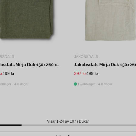
BSDALS
JAKOBSDALS
Jakobsdals Mirja Duk 150x260 cm Grön
kr
499 kr
397 kr
499 kr
bblager - 4-8 dagar
I webblager - 4-8 dagar
Visar 1-24 av 107 i Dukar