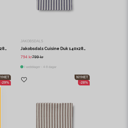
JAKOBSDALS
Jakobsdals Cuisine Duk 140x280 cm Beige/Röd
Jakobsdals Cuisine Duk 140x280 cm Offwhite/Blå
794 kr
799 kr
I webblager - 4-8 dagar
YHET
NYHET
-29%
-28%