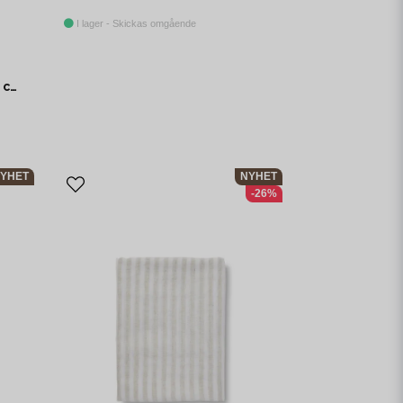
I lager - Skickas omgående
Boel & Jan Kullavik Duk Ø170 cm Gul
YHET
NYHET
-26%