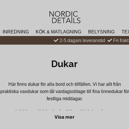
INREDNING
KÖK & MATLAGNING
BELYSNING
TE
2-5 dagars leveranstid
Fri frak
Dukar
Här finns dukar för alla bord och tillfällen. Vi har allt från
praktiska vaxdukar som tål vardagsslitage till fina linnedukar för
festliga middagar.
Hitta rätt duk för ditt behov
Visa mer
En vaxduk är enkel att torka av och passar bra när barn är med