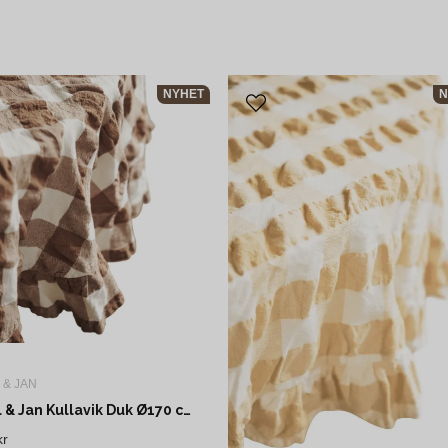
vid bordet. Den skyddar bordet och finns både som metervara
och i färdiga storlekar. Avtorkningsbar duk betyder oftast att
duken har en vaxad eller plastbehandlad yta. Linneduk ger en
mer påkostad känsla och passar till middagsbjudningar. Linne
NYHET
N
blir mjukare för varje tvätt men kräver strykning om du vill ha de
helt slät. För runda bord behövs en rund duk eller rund bordsdu
- mät bordets diameter och lägg till 40-50 cm så hänger duken
fint. En löpare duk ligger längs med bordet och kombineras ofta
med underlägg istället för hel duk. Vit bordsduk är klassisk och
passar till allt medan färgade dukar som beige eller grön ger me
karaktär.
Storlek och skötsel
Mät bordets längd och bredd, lägg sedan till 40-60 cm totalt för
 & JAN
lagom överhäng. Vaxduk torkas med fuktig trasa. Linneduk
Boel & Jan Kullavik Duk Ø170 cm Brun
tvättas i 40-60 grader - kolla tvättråd för specifik duk.
kr