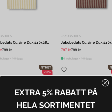
BSDALS
JAKOBSDALS
Jakobsdals Cuisine Duk 140x280 cm Offwhite/Gul
kr
799 kr
797 kr
799 kr
bblager - 4-8 dagar
I webblager - 4-8 dagar
NYHET
N
-38%
EXTRA 5% RABATT PÅ
HELA SORTIMENTET