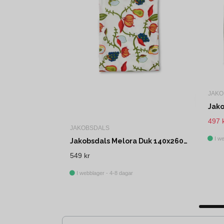
JAKO
497 
JAKOBSDALS
I we
Jakobsdals Melora Duk 140x260 cm Multi
549 kr
I webblager - 4-8 dagar