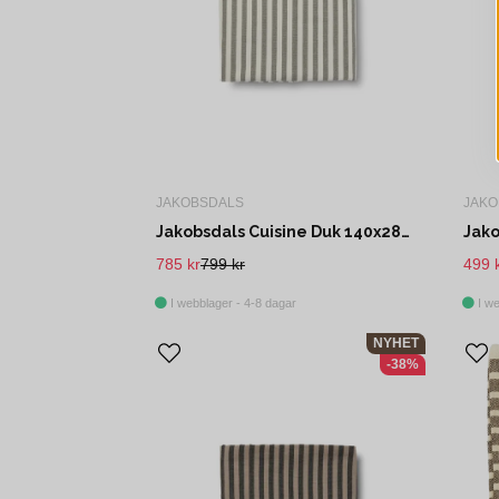
JAKOBSDALS
JAKO
Jakobsdals Cuisine Duk 140x280 cm Offwhite/Grön
785 kr
799 kr
499 
I webblager - 4-8 dagar
I we
NYHET
-38%