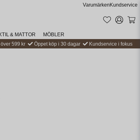
Varumärken
Kundservice
XTIL & MATTOR
MÖBLER
t över 599 kr
Öppet köp i 30 dagar
Kundservice i fokus