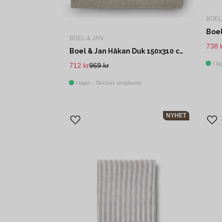
BOEL
BOEL & JAN
738 
Boel & Jan Håkan Duk 150x310 cm Beige
I la
712 kr
969 kr
I lager - Skickas omgående
NYHET