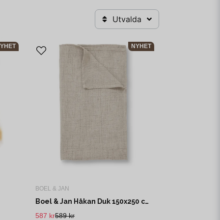
Utvalda
YHET
NYHET
n
k
r
BOEL & JAN
Boel & Jan Håkan Duk 150x250 cm Beige
587 kr
589 kr