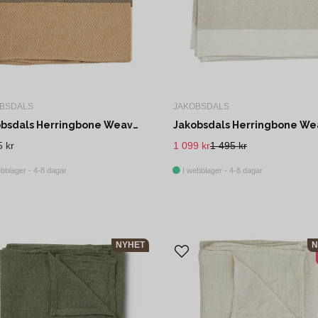
BSDALS
JAKOBSDALS
Jakobsdals Herringbone Weave Duk 150x250 cm Beige/Rost
5 kr
1 099 kr
1 495 kr
bblager - 4-8 dagar
I webblager - 4-8 dagar
NYHET
N