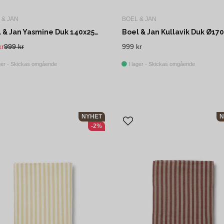
 & JAN
BOEL & JAN
Boel & Jan Yasmine Duk 140x250 cm Kamel
kr
999 kr
999 kr
ger - Skickas omgående
I lager - Skickas omgående
NYHET
N
-2%