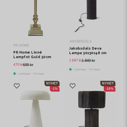
JAKOBSDALS
PR HOME
Jakobsdals Deva
PR Home Linné
Lampa 30x30x48 cm
Lampfot Guld 50cm
Sot
1 697 kr
1 849 kr
470 kr
699 kr
I webblager - 4-8 dagar
I webblager - 4-8 dagar
NYHET
NYHET
-1%
-16%