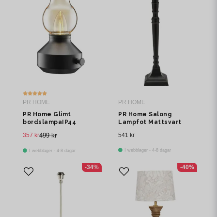
PR HOME
PR HOME
PR Home Glimt
PR Home Salong
bordslampaIP44
Lampfot Mattsvart
Laddbar svart/amber
53cm
357 kr
499 kr
541 kr
I webblager - 4-8 dagar
I webblager - 4-8 dagar
-34%
-40%