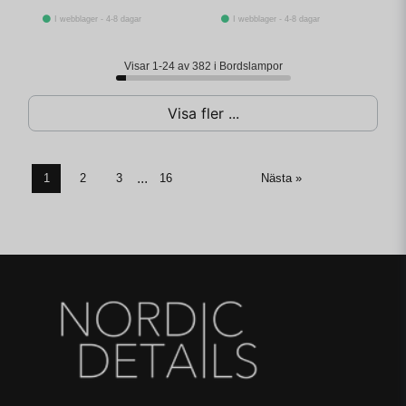
I webblager - 4-8 dagar
I webblager - 4-8 dagar
Visar 1-24 av 382 i Bordslampor
Visa fler ...
...
1
2
3
16
Nästa »