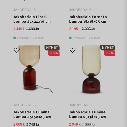
JAKOBSDALS
JAKOBSDALS
Jakobsdals Lior S
Jakobsdals Foresta
Lampa 21x21x30 cm
Lampa 38x38x65 cm
Sot
Brun
1 449 kr
1 699 kr
2 195 kr
2 995 kr
I webblager - 4-8 dagar
I webblager - 4-8 dagar
NYHET
NYHET
-18%
-32%
JAKOBSDALS
JAKOBSDALS
Jakobsdals Lumina
Jakobsdals Lumine
Lampa 25x50x25 cm
Lampa 15x38x15 cm
Bärnsten
Bärnsten
2 669 kr
3 249 kr
2 049 kr
2 999 kr