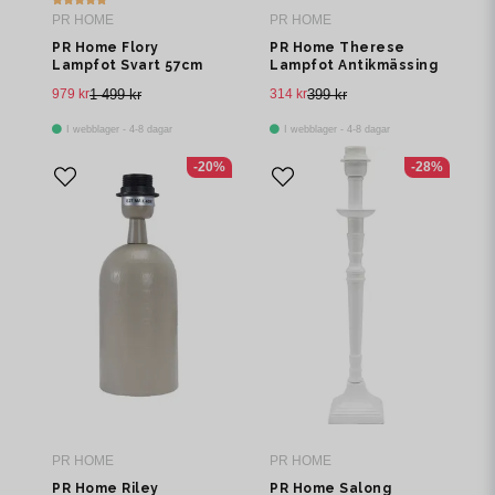
PR HOME
PR HOME
PR Home Flory
PR Home Therese
Lampfot Svart 57cm
Lampfot Antikmässing
27cm
979 kr
1 499 kr
314 kr
399 kr
I webblager - 4-8 dagar
I webblager - 4-8 dagar
-20%
-28%
PR HOME
PR HOME
PR Home Riley
PR Home Salong