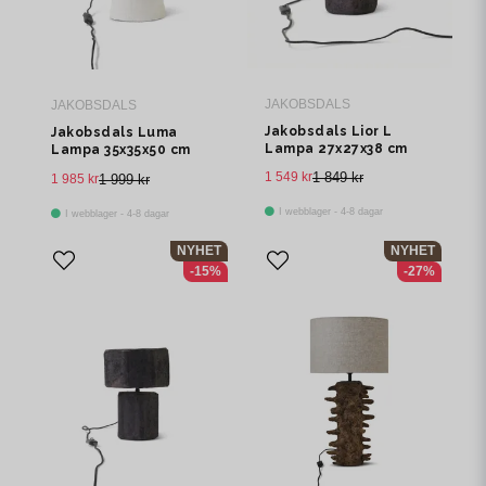
JAKOBSDALS
JAKOBSDALS
Jakobsdals Lior L
Jakobsdals Luma
Lampa 27x27x38 cm
Lampa 35x35x50 cm
Sot
Offwhite
1 549 kr
1 849 kr
1 985 kr
1 999 kr
I webblager - 4-8 dagar
I webblager - 4-8 dagar
NYHET
NYHET
-15%
-27%