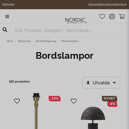
Nyheter
Varumärken
Kundservice
Hem
Belysning
Bordsbelysning
Bordslampor
Bordslampor
382 produkter
Utvalda
-33%
NYHET
-8%