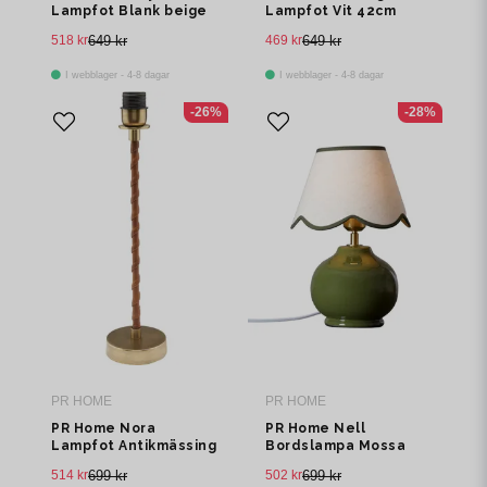
Lampfot Blank beige
Lampfot Vit 42cm
28cm
518 kr
649 kr
469 kr
649 kr
I webblager - 4-8 dagar
I webblager - 4-8 dagar
-26%
-28%
PR HOME
PR HOME
PR Home Nora
PR Home Nell
Lampfot Antikmässing
Bordslampa Mossa
46cm
grön, 34cm
514 kr
699 kr
502 kr
699 kr