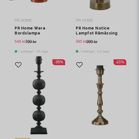
PR HOME
PR HOME
PR Home Wera
PR Home Notice
Bordslampa
Lampfot Råmässing
Orange/grön 47cm
47cm
548 kr
799 kr
395 kr
999 kr
I webblager - 4-8 dagar
I webblager - 4-8 dagar
-35%
-21%