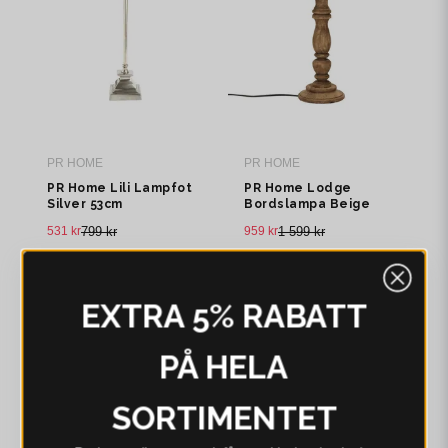
PR HOME
PR HOME
PR Home Lili Lampfot
PR Home Lodge
Silver 53cm
Bordslampa Beige
531 kr
799 kr
959 kr
1 599 kr
I webblager - 4-8 dagar
I webblager - 4-8 dagar
-11%
-16%
EXTRA 5% RABATT
PÅ HELA
SORTIMENTET