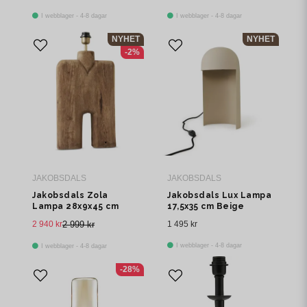
I webblager - 4-8 dagar
I webblager - 4-8 dagar
NYHET
NYHET
-2%
JAKOBSDALS
JAKOBSDALS
Jakobsdals Zola
Jakobsdals Lux Lampa
Lampa 28x9x45 cm
17,5x35 cm Beige
Brun
2 940 kr
2 999 kr
1 495 kr
I webblager - 4-8 dagar
I webblager - 4-8 dagar
-28%