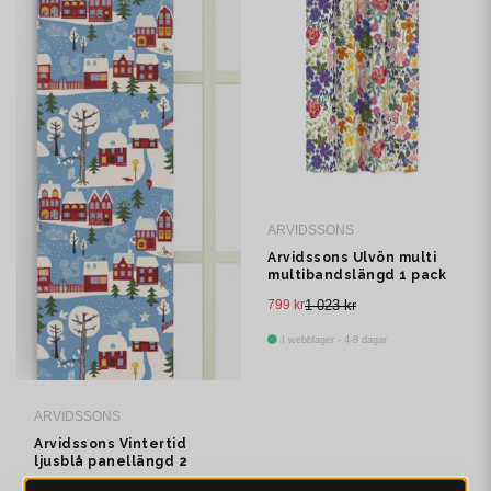
ARVIDSSONS
Arvidssons Ulvön multi
multibandslängd 1 pack
799 kr
1 023 kr
I webblager - 4-8 dagar
ARVIDSSONS
Arvidssons Vintertid
ljusblå panellängd 2
pack
499 kr