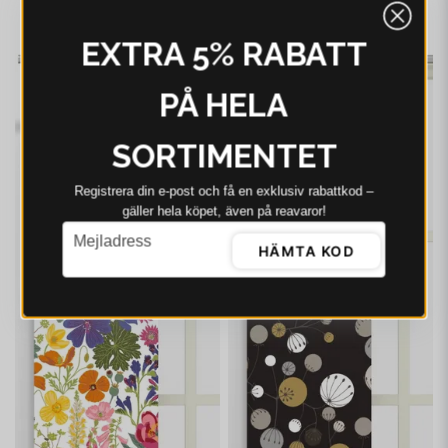
635 kr
I webblager - 4-8 dagar
EXTRA 5% RABATT
-21%
-21%
PÅ HELA
SORTIMENTET
Registrera din e‑post och få en exklusiv rabattkod –
gäller hela köpet, även på reavaror!
email
Mejladress
HÄMTA KOD