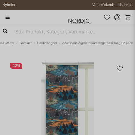
Nyheter
Varumärken
Kundservice
il & Mattor
Gardiner
Gardinlängder
Arvidssons Älgrike brun/orange panellängd 2 pack
-
12
%