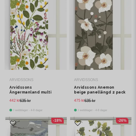
ARVIDSSONS
ARVIDSSONS
Arvidssons
Arvidssons Anemon
Ångermanland multi
beige panellängd 2 pack
panellängd 2 pack
442 kr
635 kr
475 kr
635 kr
I webblager - 4-8 dagar
I webblager - 4-8 dagar
-18%
-26%