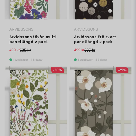
ARVIDSSONS
ARVIDSSONS
Arvidssons Ulvön multi
Arvidssons Frö svart
panellängd 2 pack
panellängd 2 pack
499 kr
635 kr
499 kr
635 kr
I webblager - 4-8 dagar
I webblager - 4-8 dagar
-30%
-25%