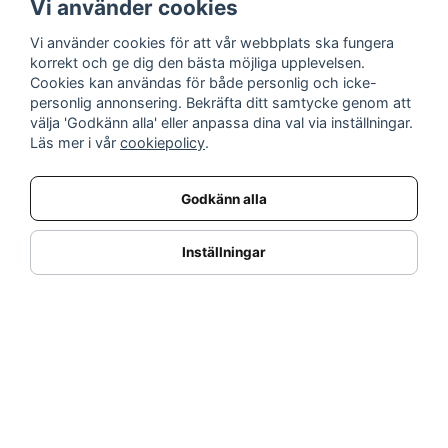
Vi använder cookies
Vi använder cookies för att vår webbplats ska fungera
INFORMATION
korrekt och ge dig den bästa möjliga upplevelsen.
Cookies kan användas för både personlig och icke-
Nyheter
personlig annonsering. Bekräfta ditt samtycke genom att
Kampanjer
välja 'Godkänn alla' eller anpassa dina val via inställningar.
Varumärken
Läs mer i vår
cookiepolicy
.
Varför handla hos oss?
Returnera en vara
Godkänn alla
KUNDSERVICE
Logga in
Inställningar
Köpe- & leveransvillkor
Kundservice
Integritetspolicy
Cookies
Retur- & återbetalningspolicy
SORTIMENT
Dukning & Servering
Inredning