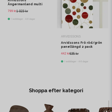
Arvidssons
Ångermanland multi
multibandslängd 1 pack
799 kr
1 023 kr
I webblager - 4-8 dagar
ARVIDSSONS
Arvidssons Frö röd/grön
panellängd 2 pack
442 kr
635 kr
I webblager - 4-8 dagar
Shoppa efter kategori