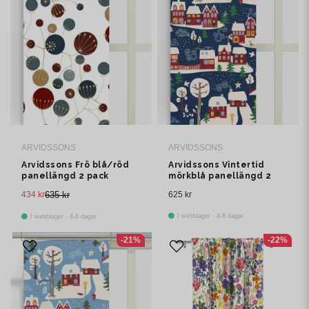
ARVIDSSONS
ARVIDSSONS
Arvidssons Frö blå/röd
Arvidssons Vintertid
panellängd 2 pack
mörkblå panellängd 2
pack
434 kr
635 kr
625 kr
I webblager - 4-8 dagar
I webblager - 4-8 dagar
-21%
-22%