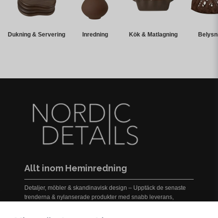
Dukning & Servering
Inredning
Kök & Matlagning
Belysn
Allt inom Heminredning
Detaljer, möbler & skandinavisk design – Upptäck de senaste
trenderna & nylanserade produkter med snabb leverans,
prisgaranti och service i världsklass!