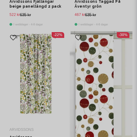
Arvidssons Fjällängar
Arvidssons Taggad På
beige panellängd 2 pack
Äventyr grön
panelgardin 2 pack
522 kr
635 kr
467 kr
635 kr
I webblager - 4-8 dagar
I webblager - 4-8 dagar
-22%
-30%
ARVIDSSONS