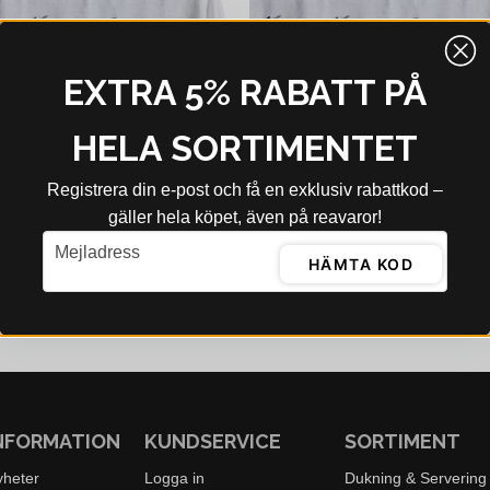
EXTRA 5% RABATT PÅ
HELA SORTIMENTET
Registrera din e‑post och få en exklusiv rabattkod –
gäller hela köpet, även på reavaror!
 BJERRE
LENE BJERRE
email
Mejladress
Lene Bjerre Penine Duk 280x140 cm
HÄMTA KOD
9 kr
1 569 kr
2 099 kr
bblager - 4-8 dagar
I webblager - 4-8 dagar
NFORMATION
KUNDSERVICE
SORTIMENT
yheter
Logga in
Dukning & Servering