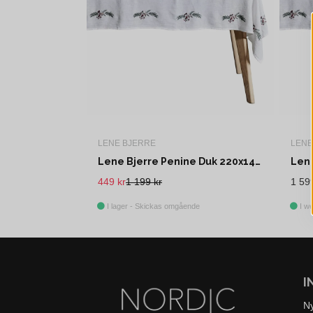
LENE BJERRE
LENE
Lene Bjerre Penine Duk 220x140 cm
449 kr
1 199 kr
1 59
I lager - Skickas omgående
I we
I
N