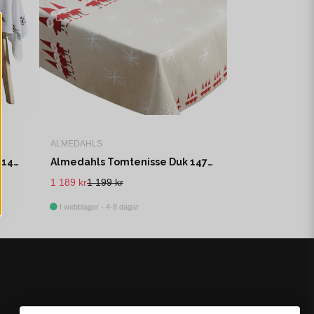
ALMEDAHLS
Lene Bjerre Penine Duk 320x140 cm
Almedahls Tomtenisse Duk 147X250 cm
1 189 kr
1 199 kr
I webblager - 4-8 dagar