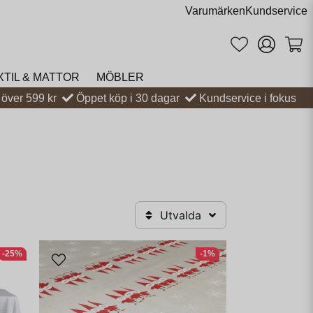
Varumärken
Kundservice
XTIL & MATTOR
MÖBLER
t över 599 kr
Öppet köp i 30 dagar
Kundservice i fokus
Utvalda
-25%
-1%