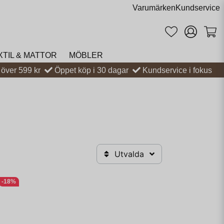
Varumärken
Kundservice
XTIL & MATTOR
MÖBLER
t över 599 kr
Öppet köp i 30 dagar
Kundservice i fokus
Utvalda
-18%