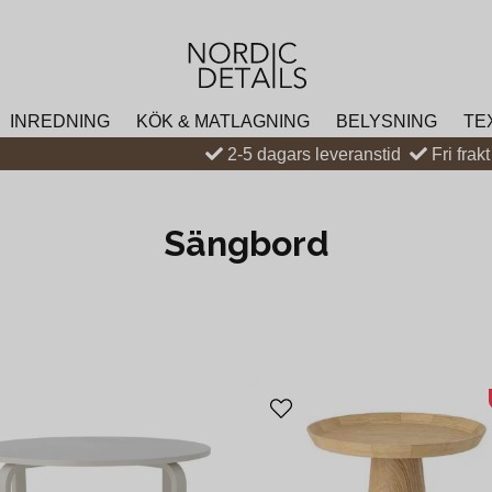
INREDNING
KÖK & MATLAGNING
BELYSNING
TE
2-5 dagars leveranstid
Fri frak
Sängbord