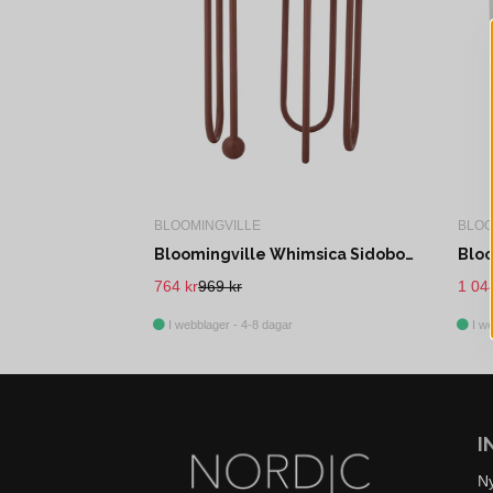
BLOOMINGVILLE
BLOO
Bloomingville Whimsica Sidobord, Röd, Metall Ø30,5xH46 cm
764 kr
969 kr
1 04
I webblager - 4-8 dagar
I we
I
N