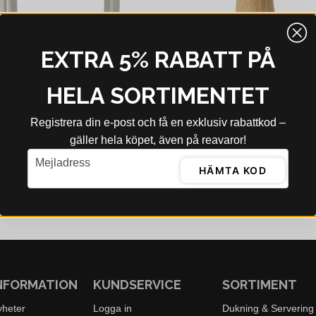
EXTRA 5% RABATT PÅ
HELA SORTIMENTET
Registrera din e‑post och få en exklusiv rabattkod –
gäller hela köpet, även på reavaror!
MINGVILLE
BLOOMINGVILLE
email
Mejladress
Bloomingville Marle Bord Natur MDF Ø65 cm
HÄMTA KOD
4 kr
1 049 kr
2 623 kr
3 199 kr
bblager - 4-8 dagar
I webblager - 4-8 dagar
NFORMATION
KUNDSERVICE
SORTIMENT
yheter
Logga in
Dukning & Servering