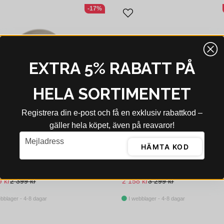
-17%
EXTRA 5% RABATT PÅ
HELA SORTIMENTET
Registrera din e‑post och få en exklusiv rabattkod –
gäller hela köpet, även på reavaror!
email
Mejladress
HÄMTA KOD
MINGVILLE
BLOOMINGVILLE
Bloomingville Bea Servis Natur Stengods 12-pack
9 kr
2 399 kr
2 158 kr
3 299 kr
bblager - 4-8 dagar
I webblager - 4-8 dagar