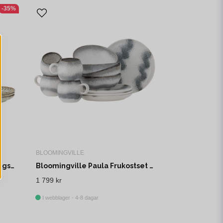
-35%
BLOOMINGVILLE
Bloomingville Fleur Serveringsset Natur Stengods Plate deep: 900 ml Set om 4x3
Bloomingville Paula Frukostset Grå Stengods 12-pack
1 799 kr
I webblager - 4-8 dagar