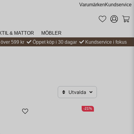
Varumärken
Kundservice
XTIL & MATTOR
MÖBLER
t över 599 kr
Öppet köp i 30 dagar
Kundservice i fokus
Utvalda
-21%