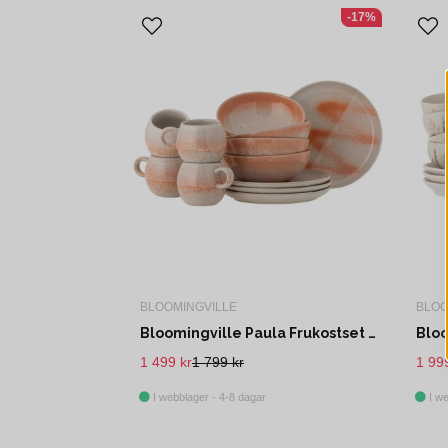
-17%
BLOOMINGVILLE
BLOO
Bloomingville Paula Frukostset Orange Stengods 12-pack
1 499 kr
1 799 kr
1 99
I webblager - 4-8 dagar
I we