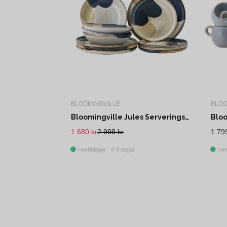
BLOOMINGVILLE
BLOO
Bloomingville Jules Serveringsset Grå Stengods Plate deep 800 ml Set om 4x3
1 680 kr
2 999 kr
1 79
I webblager - 4-8 dagar
I we