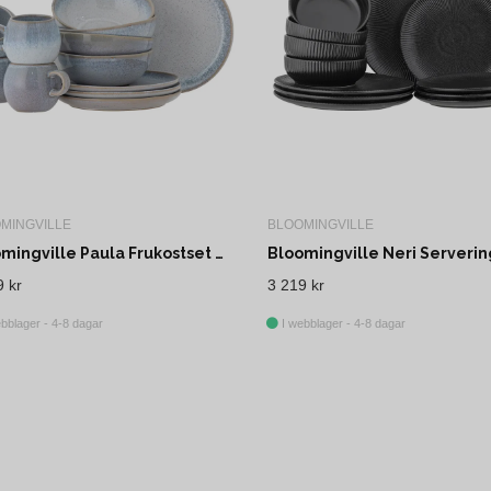
MINGVILLE
BLOOMINGVILLE
Bloomingville Paula Frukostset Blå Stengods 12-pack
9 kr
3 219 kr
bblager - 4-8 dagar
I webblager - 4-8 dagar