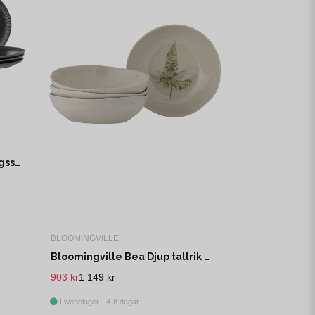
Bloomingville Neri Serveringsset Svart Stengods 625 ml Set om 4x3
BLOOMINGVILLE
Bloomingville Bea Djup tallrik Natur Stengods 1000 ml Set om 4
903 kr
1 149 kr
I webblager - 4-8 dagar