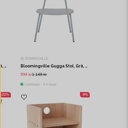
BLOOMINGVILLE
Bloomingville Marle Stol, Grå, Mdf L40xH58xW30 cm
Bloomingville Gugga Stol, Grå, Plywood L40xH60xW32 cm
994 kr
1 149 kr
I webblager - 4-8 dagar
-22%
-9%