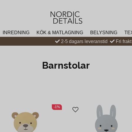
INREDNING
KÖK & MATLAGNING
BELYSNING
TE
2-5 dagars leveranstid
Fri frak
Barnstolar
-1%