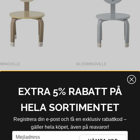
MINGVILLE
BLOOMINGVILLE
Bloomingville Marle Stol, Brun, Mdf L40xH58xW30 cm
kr
649 kr
594 kr
649 kr
EXTRA 5% RABATT PÅ
bblager - 4-8 dagar
I webblager - 4-8 dagar
-36%
HELA SORTIMENTET
Registrera din e‑post och få en exklusiv rabattkod –
gäller hela köpet, även på reavaror!
email
Mejladress