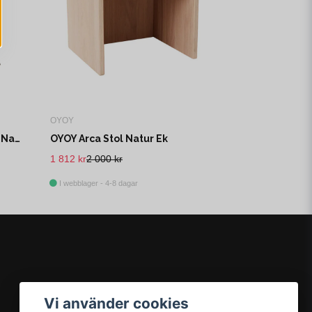
OYOY
Bloomingville Mini Sole Stol Natur Bambu L43 cm
OYOY Arca Stol Natur Ek
1 812 kr
2 000 kr
I webblager - 4-8 dagar
Vi använder cookies