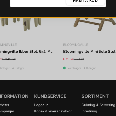
HÄMTA KOD
MINGVILLE
BLOOMINGVILLE
Bloomingville Ibber Stol, Grå, Mdf L45xH62xW34 cm
kr
1 149 kr
679 kr
869 kr
bblager - 4-8 dagar
I webblager - 4-8 dagar
NFORMATION
KUNDSERVICE
SORTIMENT
yheter
Logga in
Dukning & Servering
ampanjer
Köpe- & leveransvillkor
Inredning