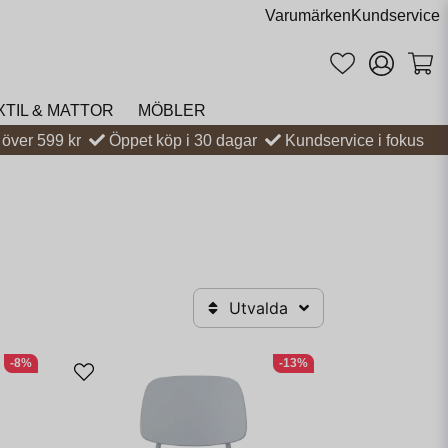
Varumärken
Kundservice
XTIL & MATTOR
MÖBLER
t över 599 kr
Öppet köp i 30 dagar
Kundservice i fokus
Utvalda
-8%
-13%