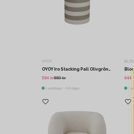
OYOY
BLOO
OYOY Iro Stacking Pall Olivgrön/Lera Eva-Skum
594 kr
980 kr
644 
I webblager - 4-8 dagar
I we