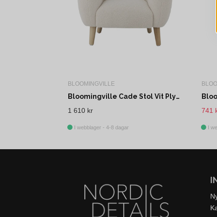
BLOOMINGVILLE
BLOO
Bloomingville Cade Stol Vit Plywood L52 cm
1 610 kr
741 
I webblager - 4-8 dagar
I we
I
N
K