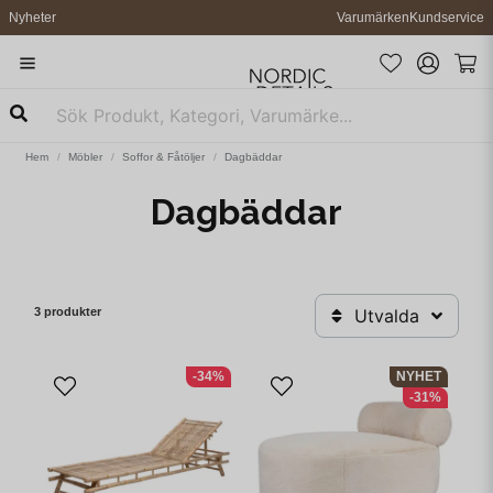
Nyheter
Varumärken
Kundservice
Hem
Möbler
Soffor & Fåtöljer
Dagbäddar
Dagbäddar
3 produkter
Utvalda
-34%
NYHET
-31%