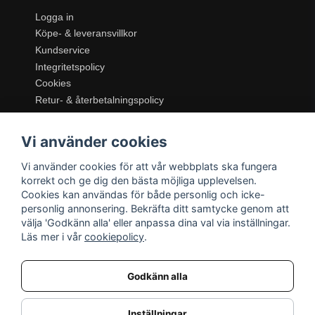
Logga in
Köpe- & leveransvillkor
Kundservice
Integritetspolicy
Cookies
Retur- & återbetalningspolicy
SORTIMENT
Vi använder cookies
Dukning & Servering
Inredning
Vi använder cookies för att vår webbplats ska fungera
Kök & Matlagning
korrekt och ge dig den bästa möjliga upplevelsen.
Belysning
Cookies kan användas för både personlig och icke-
personlig annonsering. Bekräfta ditt samtycke genom att
Textil & Mattor
välja 'Godkänn alla' eller anpassa dina val via inställningar.
Möbler
Läs mer i vår
cookiepolicy
.
Godkänn alla
Inställningar