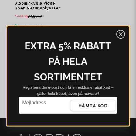
Bloomingville Pione
Divan Natur Polyester
7 444 kr
9 699 kr
I webblager - 4-8 dagar
EXTRA 5% RABATT
PÅ HELA
SORTIMENTET
Registrera din e‑post och få en exklusiv rabattkod –
gäller hela köpet, även på reavaror!
email
Mejladress
HÄMTA KOD