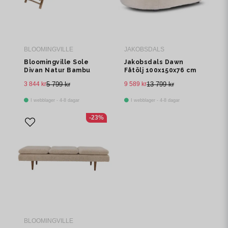
BLOOMINGVILLE
JAKOBSDALS
Bloomingville Sole
Jakobsdals Dawn
Divan Natur Bambu
Fåtölj 100x150x76 cm
Beige
3 844 kr
5 799 kr
9 589 kr
13 799 kr
I webblager - 4-8 dagar
I webblager - 4-8 dagar
-23%
BLOOMINGVILLE