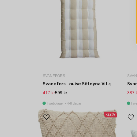
SVANEFORS
SVA
Svanefors Louise Sittdyna Vit 45x120 cm
417 kr
599 kr
387 
I webblager - 4-8 dagar
I we
-22%