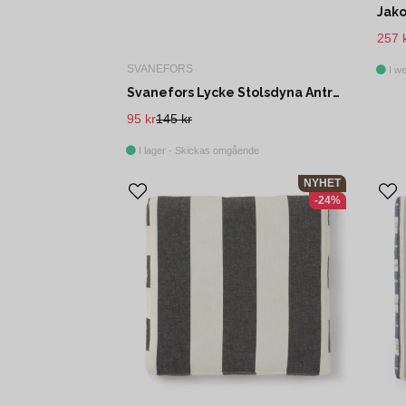
257 
SVANEFORS
I we
Svanefors Lycke Stolsdyna Antracit Ø40 cm
95 kr
145 kr
I lager - Skickas omgående
NYHET
-24%