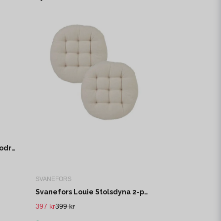
Bloomingville Mundo Kuddfodral Brun Polyester 2-pack
SVANEFORS
Svanefors Louie Stolsdyna 2-pack Beige Ø40 cm
397 kr
399 kr