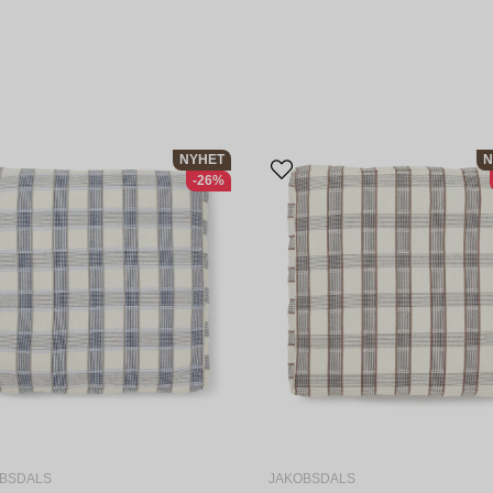
NYHET
N
-26%
BSDALS
JAKOBSDALS