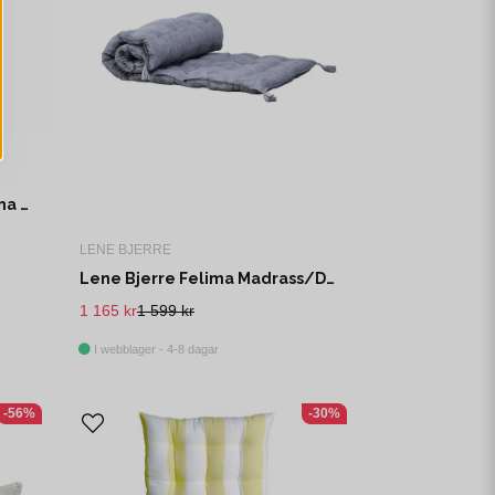
Lene Bjerre Ivy Madrass/Dyna Salviagrön Bomull 120x60 cm
LENE BJERRE
Lene Bjerre Felima Madrass/Dyna Mörkgrå Bomull 190x70 cm
1 165 kr
1 599 kr
I webblager - 4-8 dagar
-56%
-30%