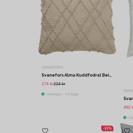
SVANEFORS
Svanefors Alma Kuddfodral Beige 50x50 cm
174 kr
224 kr
SVA
I webblager - 4-8 dagar
492 
I we
-31%