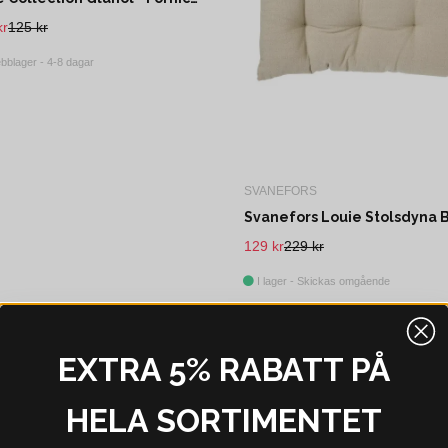
kr
125 kr
bblager - 4-8 dagar
SVANEFORS
129 kr
229 kr
I lager - Skickas omgående
-35%
EXTRA 5% RABATT PÅ
HELA SORTIMENTET