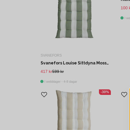
100 
I we
SVANEFORS
Svanefors Louise Sittdyna Mossa 45x120 cm
417 kr
599 kr
I webblager - 4-8 dagar
-30%