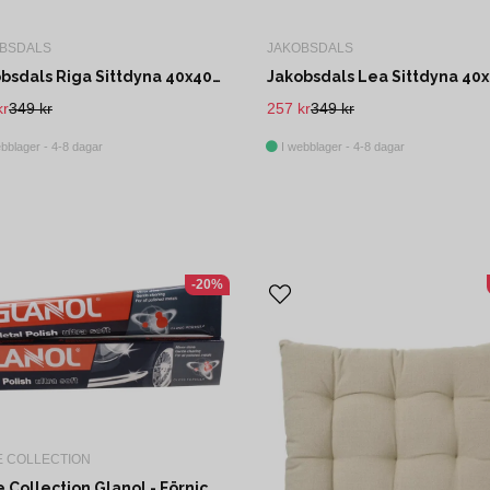
BSDALS
JAKOBSDALS
Jakobsdals Riga Sittdyna 40x40x5 cm Blå/Vit
kr
349 kr
257 kr
349 kr
bblager - 4-8 dagar
I webblager - 4-8 dagar
-20%
E COLLECTION
Hilke Collection Glanol - Förnicklad Mässingputs