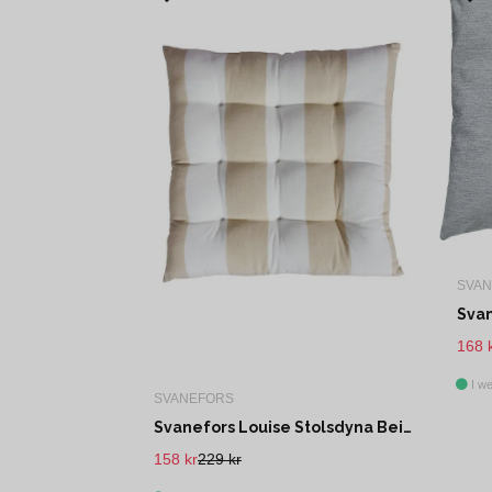
SVA
168 
I we
SVANEFORS
Svanefors Louise Stolsdyna Beige 40x40 cm
158 kr
229 kr