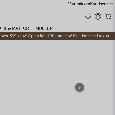
Varumärken
Kundservice
XTIL & MATTOR
MÖBLER
t över 599 kr
Öppet köp i 30 dagar
Kundservice i fokus
>