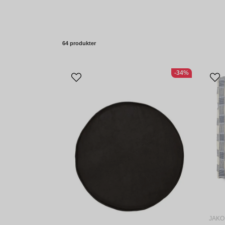
64 produkter
-34%
JAKO