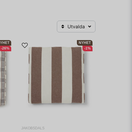
Utvalda
YHET
NYHET
-26%
-1%
JAKOBSDALS