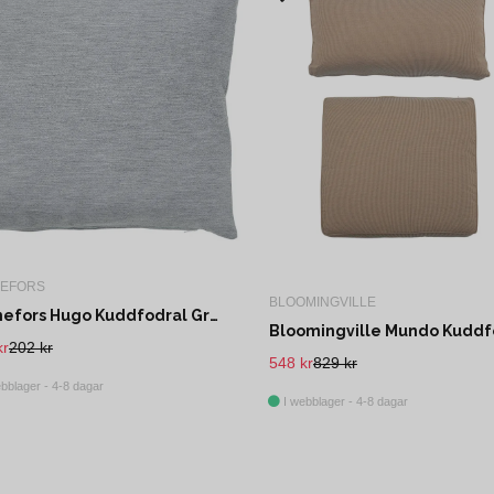
NEFORS
BLOOMINGVILLE
Svanefors Hugo Kuddfodral Grå 45x45 cm
kr
202 kr
548 kr
829 kr
bblager - 4-8 dagar
I webblager - 4-8 dagar