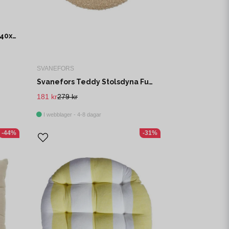
Jakobsdals Lea Sittdyna 40x40x5 cm Svart/Offwhite
SVANEFORS
Svanefors Teddy Stolsdyna Fudge Ø38 cm
181 kr
279 kr
I webblager - 4-8 dagar
-44%
-31%