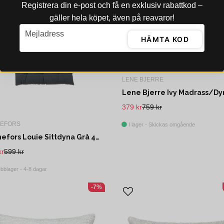
Registrera din e‑post och få en exklusiv rabattkod –
gäller hela köpet, även på reavaror!
email
Mejladress
HÄMTA KOD
LENE BJERRE
379 kr
759 kr
NEFORS
I lager - Skickas omgående
Svanefors Louie Sittdyna Grå 45x120 cm
kr
599 kr
bblager - 4-8 dagar
-7%