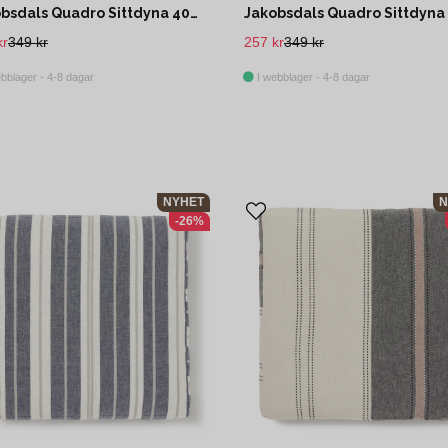
Jakobsdals Quadro Sittdyna 40x40x5 cm Blå/Vit
kr
349 kr
257 kr
349 kr
bblager - 4-8 dagar
I webblager - 4-8 dagar
NYHET
N
-26%