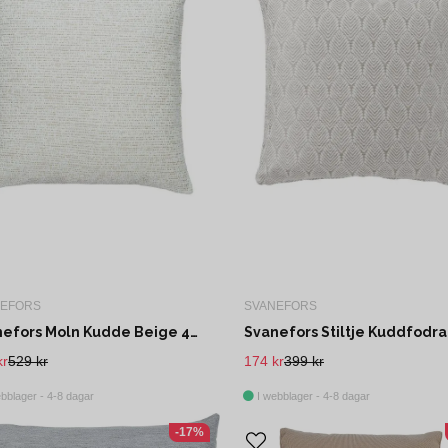
NEFORS
SVANEFORS
Svanefors Moln Kudde Beige 45x45 cm
kr
529 kr
174 kr
399 kr
bblager - 4-8 dagar
I webblager - 4-8 dagar
-17%