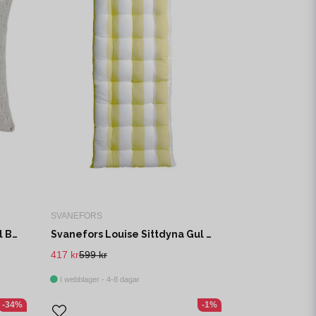
SVANEFORS
Svanefors Stiltje Kuddfodral Beige 44x44 cm
Svanefors Louise Sittdyna Gul 45x120 cm
417 kr
599 kr
I webblager - 4-8 dagar
-34%
-1%