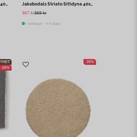
Jakobsdals Quadro Sittdyna 40x40x5 cm Svart/Offwhite
Jakobsdals Striato Sittdyna 40x40x5 cm Brun/Offwhite
367 kr
369 kr
I webblager - 4-8 dagar
YHET
-35%
-26%