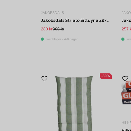
JAKOBSDALS
JAKO
Jakobsdals Striato Sittdyna 40x40x5 cm Svart/Offwhite
280 kr
369 kr
257 
I webblager - 4-8 dagar
I we
-30%
HILK