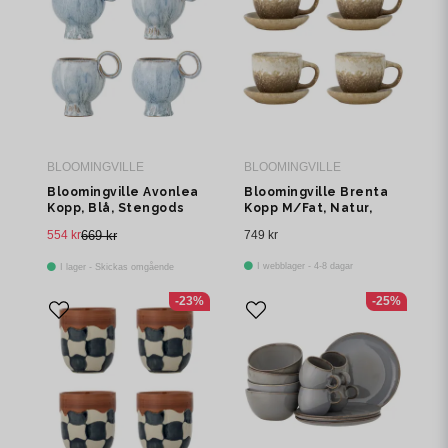
BLOOMINGVILLE
BLOOMINGVILLE
Bloomingville Avonlea
Bloomingville Brenta
Kopp, Blå, Stengods
Kopp M/Fat, Natur,
Ø9xH10,5 cm, Set om 4
Stengods
554 kr
669 kr
749 kr
C:Ø8xH7/S:Ø11xH2 cm,
Set om 4
I webblager - 4-8 dagar
I lager - Skickas omgående
-23%
-25%