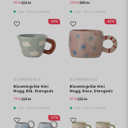
55 kr
119 kr
239 kr
399 kr
I lager - Skickas omgående
I lager - Skickas omgående
-34%
-42%
BLOOMINGVILLE
BLOOMINGVILLE
Bloomingville Nini
Bloomingville Nini
Mugg, Blå, Stengods
Mugg, Rosa, Stengods
Ø7,5xH5,5 cm
Ø6,5xH5 cm
79 kr
119 kr
67 kr
115 kr
I lager - Skickas omgående
I lager - Skickas omgående
-17%