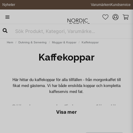
Nyheter
Varumärken
Kundservice
Hem
Dukning & Servering
Muggar & Koppar
Kaffekoppar
Kaffekoppar
Här hittar du kaffekoppar för alla tillfällen - från morgonkaffet till
fikat med gästerna. Vi har både enskilda koppar och kompletta
kaffeservis med fat.
Olika typer av kaffekoppar för olika
Visa mer
behov
En vanlig kaffekopp rymmer cirka 2-2,5 dl och passar för