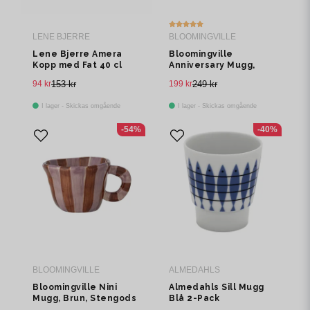
LENE BJERRE
BLOOMINGVILLE
Lene Bjerre Amera
Bloomingville
Kopp med Fat 40 cl
Anniversary Mugg,
Multi, Stengods
94 kr
153 kr
199 kr
249 kr
Ø9,5xH8 cm, Set om 2
I lager - Skickas omgående
I lager - Skickas omgående
-54%
-40%
BLOOMINGVILLE
ALMEDAHLS
Bloomingville Nini
Almedahls Sill Mugg
Mugg, Brun, Stengods
Blå 2-Pack
Ø7,5xH5,5 cm