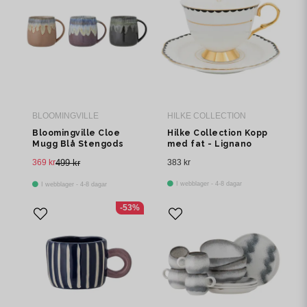
BLOOMINGVILLE
HILKE COLLECTION
Bloomingville Cloe
Hilke Collection Kopp
Mugg Blå Stengods
med fat - Lignano
380 ml Set om 3
Sabbiadoro
369 kr
499 kr
383 kr
I webblager - 4-8 dagar
I webblager - 4-8 dagar
-53%