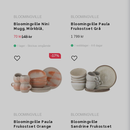
BLOOMINGVILLE
BLOOMINGVILLE
Bloomingville Nini
Bloomingville Paula
Mugg, Mörkblå,
Frukostset Grå
Stengods Ø6,5xH5 cm
Stengods 12-pack
70 kr
148 kr
1 799 kr
I webblager - 4-8 dagar
I lager - Skickas omgående
-17%
BLOOMINGVILLE
BLOOMINGVILLE
Bloomingville Paula
Bloomingville
Frukostset Orange
Sandrine Frukostset