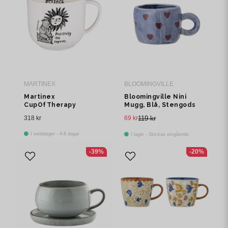
En standard kaffekopp rymmer 20-25 cl. Espressokoppar är
mindre (6-8 cl) och cappuccinokoppar ligger mittemellan (15-20 cl).
Kan man ha kaffekoppar i diskmaskin?
De flesta kaffekoppar i keramik och porslin tål diskmaskin. Kolla
alltid tillverkarens rekommendationer, särskilt för handmålade
MARTINEX
BLOOMINGVILLE
dekorer.
Martinex
Bloomingville Nini
CupOfTherapy
Mugg, Blå, Stengods
Positivity-mugg 6 dl
Ø6,5xH5 cm
318 kr
69 kr
119 kr
I webblager - 4-8 dagar
I lager - Skickas omgående
-39%
-20%