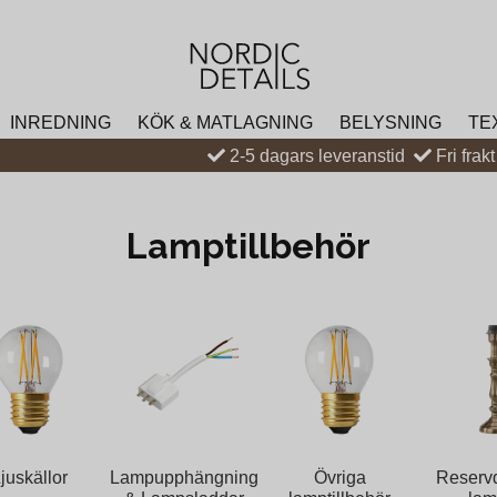
INREDNING
KÖK & MATLAGNING
BELYSNING
TE
2-5 dagars leveranstid
Fri frak
Lamptillbehör
juskällor
Lampupphängning
Övriga
Reservde