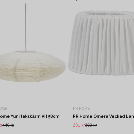
OME
PR HOME
ome Yuni takskärm Vit 58cm
kr
449 kr
291 kr
399 kr