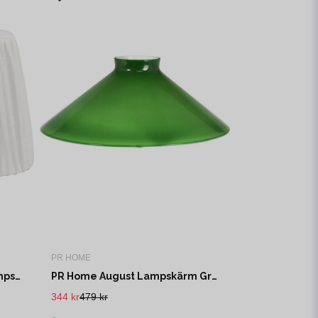
PR HOME
PR Home Omera Veckad Lampsk. Classico Vit 23cm
PR Home August Lampskärm Grön 25cm
344 kr
479 kr