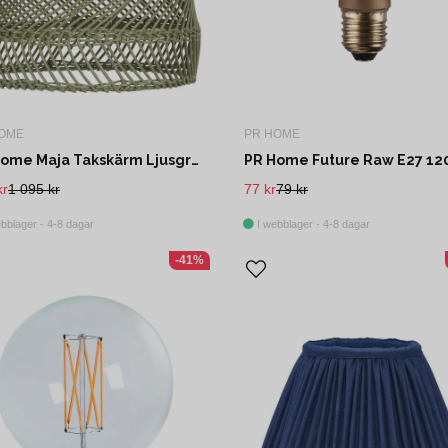
OME
PR HOME
PR Home Maja Takskärm Ljusgrön Rotting 53cm
kr
1 095 kr
77 kr
79 kr
bblager - 4-8 dagar
I webblager - 4-8 dagar
-41%