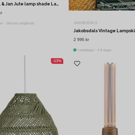
Boel & Jan Jute lamp shade Lampskärm 40x65 cm Natur
kr
JAKOBSDALS
ger - Skickas omgående
2 995 kr
I webblager - 4-8 dagar
-13%