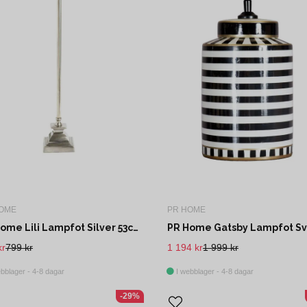
OME
PR HOME
PR Home Lili Lampfot Silver 53cm
kr
799 kr
1 194 kr
1 999 kr
bblager - 4-8 dagar
I webblager - 4-8 dagar
-29%