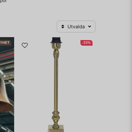
por
Utvalda
YHET
-33%