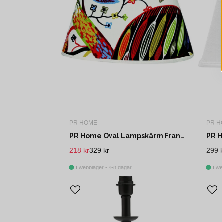
PR HOME
PR H
PR Home Oval Lampskärm Frank Rost 20cm
218 kr
329 kr
299 
I webblager - 4-8 dagar
I we