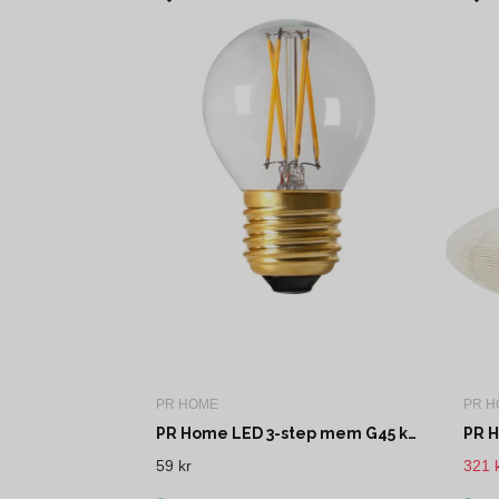
PR HOME
PR H
PR Home LED 3-step mem G45 klar E27 45mm
PR H
59 kr
321 