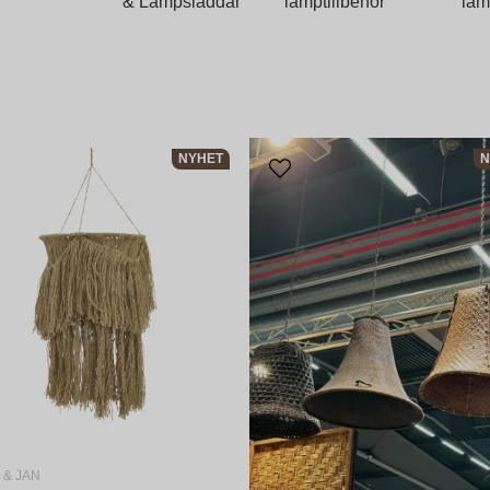
& Lampsladdar
lamptillbehör
lam
NYHET
N
 & JAN