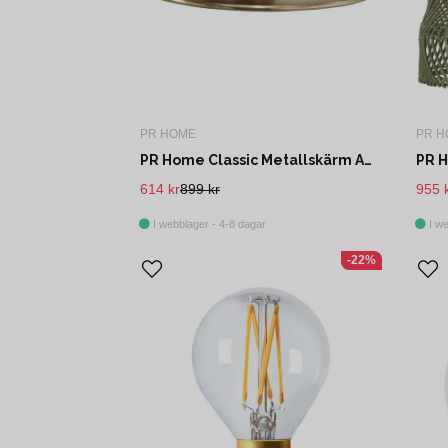
PR HOME
PR H
PR Home Classic Metallskärm Antikmässing 22cm
614 kr
899 kr
955 
I webblager - 4-8 dagar
I we
-22%