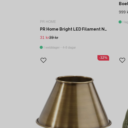
999 
PR HOME
I la
PR Home Bright LED Filament Normal Clear 60mm
31 kr
39 kr
I webblager - 4-8 dagar
-32%