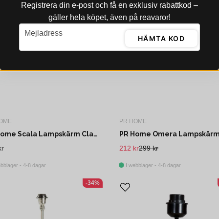
Registrera din e‑post och få en exklusiv rabattkod –
gäller hela köpet, även på reavaror!
email
Mejladress
HÄMTA KOD
OME
PR HOME
PR Home Scala Lampskärm Classico Vit 32cm
kr
212 kr
299 kr
bblager - 4-8 dagar
I webblager - 4-8 dagar
-34%