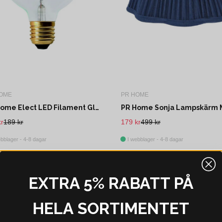
OME
PR HOME
PR Home Elect LED Filament Globe Clear 95mm
kr
189 kr
179 kr
499 kr
bblager - 4-8 dagar
I webblager - 4-8 dagar
EXTRA 5% RABATT PÅ
HELA SORTIMENTET