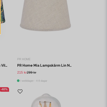
PR HOME
PR Home Omera Lampskärm Vilja Blå 20cm
PR Home Mia Lampskärm Lin Natur 17cm
215 kr
299 kr
I webblager - 4-8 dagar
-40%