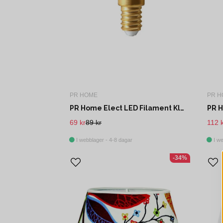
PR HOME
PR H
PR Home Elect LED Filament Klot klar E14
69 kr
89 kr
112 
I webblager - 4-8 dagar
I we
-34%