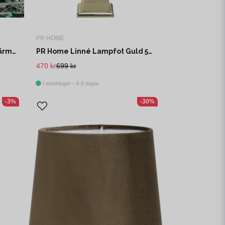
PR HOME
Jakobsdals Vintage Lampskärm 48x46x46 cm Brun
PR Home Linné Lampfot Guld 50cm
470 kr
699 kr
I webblager - 4-8 dagar
-3%
-30%