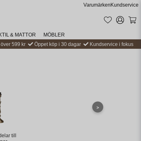
Varumärken
Kundservice
XTIL & MATTOR
MÖBLER
t över 599 kr
Öppet köp i 30 dagar
Kundservice i fokus
>
lar till