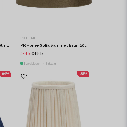
PR HOME
PR Home Future Raw E27 120lm, 1800K, 130mm
PR Home Sofia Sammet Brun 20cm
244 kr
349 kr
I webblager - 4-8 dagar
-64%
-28%