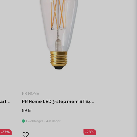
PR HOME
PR Home Gatsby Lampfot Svart 36cm
PR Home LED 3-step mem ST64 klar E27 64mm
89 kr
I webblager - 4-8 dagar
-27%
-28%