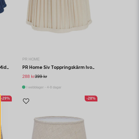
PR HOME
PR Home Sonja Lampskärm Midnatt 25cm
PR Home Siv Toppringskärm Ivory 20cm
288 kr
399 kr
I webblager - 4-8 dagar
-29%
-28%