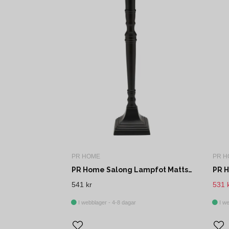
PR HOME
PR H
PR Home Salong Lampfot Mattsvart 53cm
541 kr
531 
I webblager - 4-8 dagar
I we