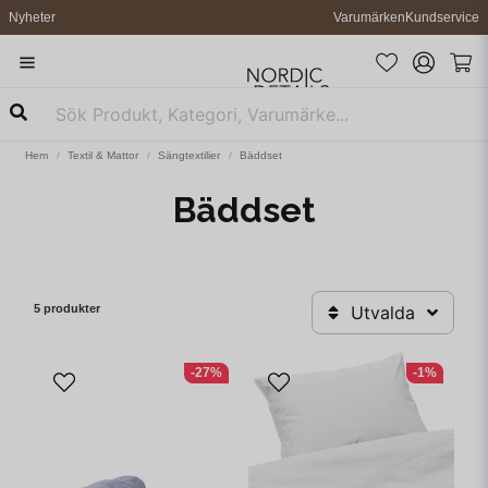
Nyheter
Varumärken
Kundservice
Hem
Textil & Mattor
Sängtextilier
Bäddset
Bäddset
5 produkter
Utvalda
-27%
-1%