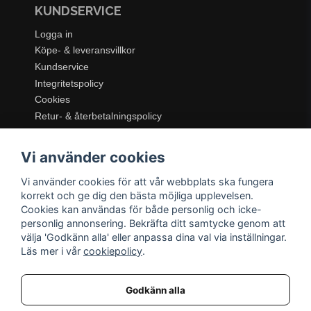
KUNDSERVICE
Logga in
Köpe- & leveransvillkor
Kundservice
Integritetspolicy
Cookies
Retur- & återbetalningspolicy
SORTIMENT
Vi använder cookies
Dukning & Servering
Inredning
Vi använder cookies för att vår webbplats ska fungera
Kök & Matlagning
korrekt och ge dig den bästa möjliga upplevelsen.
Belysning
Cookies kan användas för både personlig och icke-
personlig annonsering. Bekräfta ditt samtycke genom att
Textil & Mattor
välja 'Godkänn alla' eller anpassa dina val via inställningar.
Möbler
Läs mer i vår
cookiepolicy
.
Godkänn alla