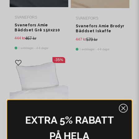
SVANEFORS
SVANEFORS
Svanefors Amie
Svanefors Amie Brodyr
Bäddset Grå 150x210
Bäddset Iskaffe
50x60 cm
150x210 cm
444 kr
467 kr
447 kr
579 kr
I webblager - 4-8 dagar
I webblager - 4-8 dagar
-35%
EXTRA 5% RABATT
PÅ HELA