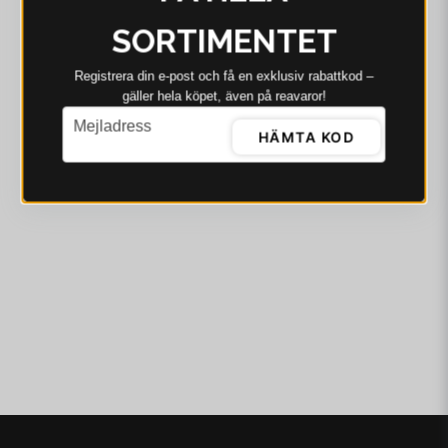
SVANEFORS
SORTIMENTET
Svanefors Carlton
Bäddset Vit 220x220
cm
Registrera din e‑post och få en exklusiv rabattkod –
749 kr
1 155 kr
gäller hela köpet, även på reavaror!
I lager - Skickas omgående
email
Mejladress
HÄMTA KOD