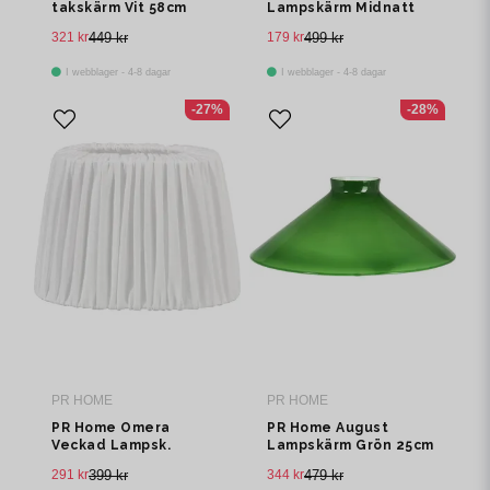
takskärm Vit 58cm
Lampskärm Midnatt
25cm
321 kr
449 kr
179 kr
499 kr
I webblager - 4-8 dagar
I webblager - 4-8 dagar
-27%
-28%
PR HOME
PR HOME
PR Home Omera
PR Home August
Veckad Lampsk.
Lampskärm Grön 25cm
Classico Vit 23cm
291 kr
399 kr
344 kr
479 kr