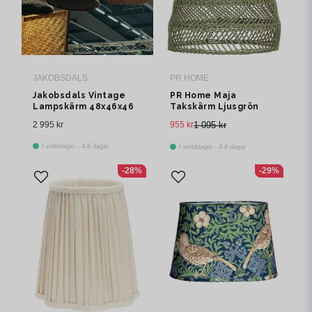
JAKOBSDALS
PR HOME
Jakobsdals Vintage
PR Home Maja
Lampskärm 48x46x46
Takskärm Ljusgrön
cm Brun
Rotting 53cm
2 995 kr
955 kr
1 095 kr
I webblager - 4-8 dagar
I webblager - 4-8 dagar
-28%
-29%