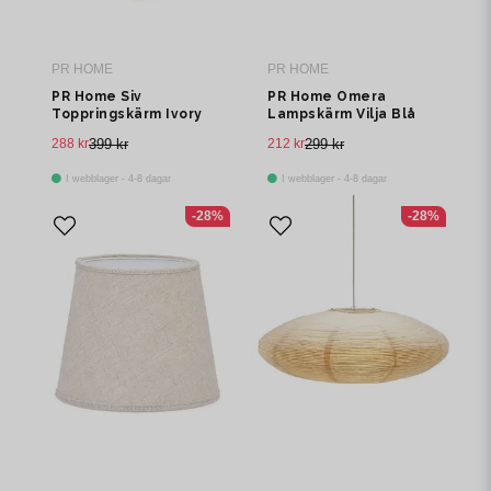
PR HOME
PR HOME
PR Home Siv
PR Home Omera
Toppringskärm Ivory
Lampskärm Vilja Blå
20cm
20cm
288 kr
399 kr
212 kr
299 kr
I webblager - 4-8 dagar
I webblager - 4-8 dagar
-28%
-28%