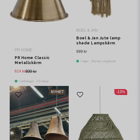
BOEL & JAN
Boel & Jan Jute lamp
shade Lampskärm
40x65 cm Natur
PR HOME
999 kr
PR Home Classic
I lager - Skickas omgående
Metallskärm
Antikmässing 22cm
614 kr
899 kr
I webblager - 4-8 dagar
NYHET
-13%