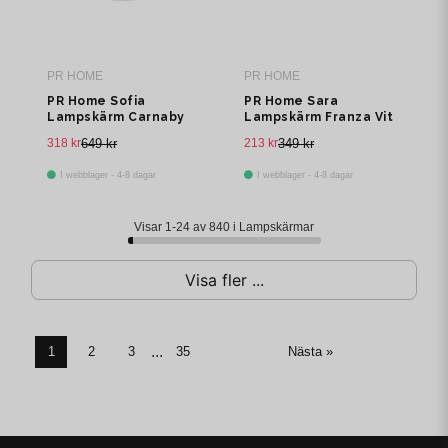
PR HOME
PR HOME
PR Home Sofia
PR Home Sara
Lampskärm Carnaby
Lampskärm Franza Vit
Svart 30cm
25cm
318 kr
649 kr
213 kr
349 kr
I webblager - 4-8 dagar
I webblager - 4-8 dagar
Visar 1-24 av 840 i Lampskärmar
Visa fler ...
...
1
2
3
35
Nästa »