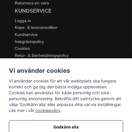
Returnera en vara
KUNDSERVICE
Logga in
Köpe- & leveransvillkor
Kundservice
Integritetspolicy
Cookies
Retur- & återbetalningspolicy
SORTIMENT
Vi använder cookies
Dukning & Servering
Inredning
Vi använder cookies för att vår webbplats ska fungera
korrekt och ge dig den bästa möjliga upplevelsen.
Kök & Matlagning
Cookies kan användas för både personlig och icke-
Belysning
personlig annonsering. Bekräfta ditt samtycke genom att
Textil & Mattor
välja 'Godkänn alla' eller anpassa dina val via inställningar.
Möbler
Läs mer i vår
cookiepolicy
.
Godkänn alla