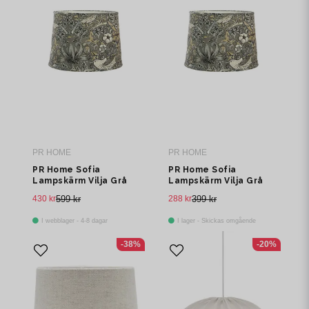
PR HOME
PR HOME
PR Home Sofia
PR Home Sofia
Lampskärm Vilja Grå
Lampskärm Vilja Grå
30cm
20cm
430 kr
599 kr
288 kr
399 kr
I webblager - 4-8 dagar
I lager - Skickas omgående
-38%
-20%