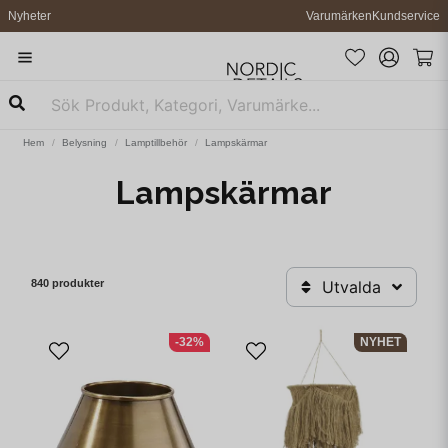
Nyheter
Varumärken
Kundservice
Hem
Belysning
Lamptillbehör
Lampskärmar
Lampskärmar
840 produkter
Utvalda
-32%
NYHET