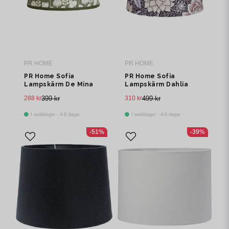
PR HOME
PR HOME
PR Home Sofia
PR Home Sofia
Lampskärm De Mina
Lampskärm Dahlia
Mossa 20cm
Brun 20cm
288 kr
399 kr
310 kr
499 kr
I webblager - 4-8 dagar
I webblager - 4-8 dagar
-51%
-39%