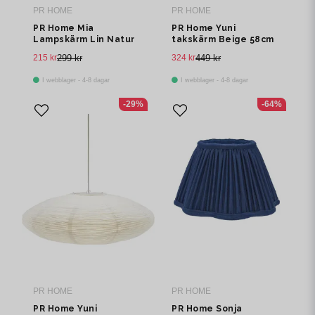
PR HOME
PR HOME
PR Home Mia
PR Home Yuni
Lampskärm Lin Natur
takskärm Beige 58cm
17cm
215 kr
299 kr
324 kr
449 kr
I webblager - 4-8 dagar
I webblager - 4-8 dagar
-29%
-64%
PR HOME
PR HOME
PR Home Yuni
PR Home Sonja