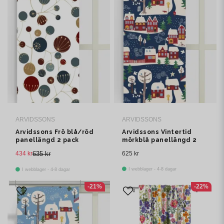
ARVIDSSONS
ARVIDSSONS
Arvidssons Frö blå/röd
Arvidssons Vintertid
panellängd 2 pack
mörkblå panellängd 2
pack
434 kr
635 kr
625 kr
I webblager - 4-8 dagar
I webblager - 4-8 dagar
-21%
-22%