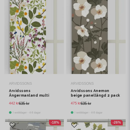
ARVIDSSONS
ARVIDSSONS
Arvidssons
Arvidssons Anemon
Ångermanland multi
beige panellängd 2 pack
panellängd 2 pack
442 kr
635 kr
475 kr
635 kr
I webblager - 4-8 dagar
I webblager - 4-8 dagar
-18%
-26%