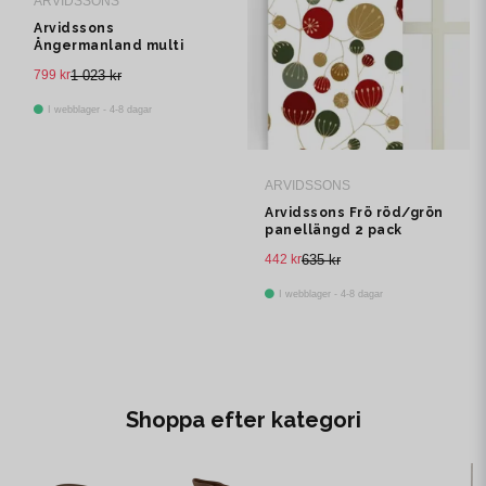
ARVIDSSONS
Arvidssons
Ångermanland multi
multibandslängd 1 pack
799 kr
1 023 kr
I webblager - 4-8 dagar
ARVIDSSONS
Arvidssons Frö röd/grön
panellängd 2 pack
442 kr
635 kr
I webblager - 4-8 dagar
Shoppa efter kategori