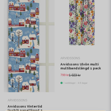
ARVIDSSONS
Arvidssons Ulvön multi
multibandslängd 1 pack
799 kr
1 023 kr
I webblager - 4-8 dagar
ARVIDSSONS
Arvidssons Vintertid
ljusblå panellängd 2