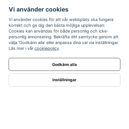
prisgaranti och service i världsklass!
Vi använder cookies
Vi använder cookies för att vår webbplats ska fungera
INFORMATION
korrekt och ge dig den bästa möjliga upplevelsen.
Cookies kan användas för både personlig och icke-
Nyheter
personlig annonsering. Bekräfta ditt samtycke genom att
Kampanjer
välja 'Godkänn alla' eller anpassa dina val via inställningar.
Varumärken
Läs mer i vår
cookiepolicy
.
Varför handla hos oss?
Returnera en vara
Godkänn alla
KUNDSERVICE
Logga in
Inställningar
Köpe- & leveransvillkor
Kundservice
Integritetspolicy
Cookies
Retur- & återbetalningspolicy
SORTIMENT
Dukning & Servering