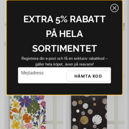
pack
499 kr
635 kr
EXTRA 5% RABATT
I webblager - 4-8 dagar
-21%
-21%
PÅ HELA
SORTIMENTET
Registrera din e‑post och få en exklusiv rabattkod –
gäller hela köpet, även på reavaror!
email
Mejladress
HÄMTA KOD