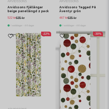
ARVIDSSONS
ARVIDSSONS
Arvidssons Fjällängar
Arvidssons Taggad På
beige panellängd 2 pack
Äventyr grön
panelgardin 2 pack
522 kr
635 kr
467 kr
635 kr
I webblager - 4-8 dagar
I webblager - 4-8 dagar
-22%
-30%