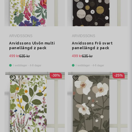
ARVIDSSONS
ARVIDSSONS
Arvidssons Ulvön multi
Arvidssons Frö svart
panellängd 2 pack
panellängd 2 pack
499 kr
635 kr
499 kr
635 kr
I webblager - 4-8 dagar
I webblager - 4-8 dagar
-30%
-25%