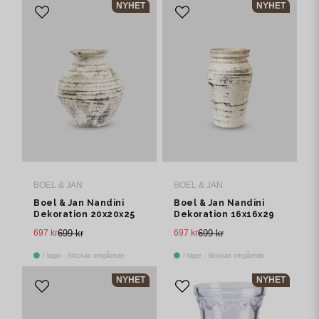
NYHET
NYHET
BOEL & JAN
BOEL & JAN
Boel & Jan Nandini
Boel & Jan Nandini
Dekoration 20x20x25
Dekoration 16x16x29
cm Offwhite
cm Offwhite
697 kr
699 kr
697 kr
699 kr
I lager - Skickas omgående
I lager - Skickas omgående
NYHET
NYHET