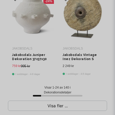
-24%
JAKOBSDALS
JAKOBSDALS
Jakobsdals Juniper
Jakobsdals Vintage
Dekoration 37x37x30
Inez Dekoration S
cm Vit
43x23x48 cm Beige
759 kr
995 kr
2 249 kr
I webblager - 4-8 dagar
I webblager - 4-8 dagar
Visar 1-24 av 140 i
Dekorationsdetaljer
Visa fler ...