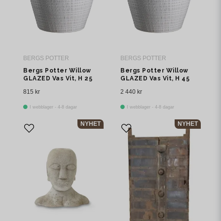
BERGS POTTER
BERGS POTTER
Bergs Potter Willow
Bergs Potter Willow
GLAZED Vas Vit, H 25
GLAZED Vas Vit, H 45
cm
cm
815 kr
2 440 kr
I webblager - 4-8 dagar
I webblager - 4-8 dagar
NYHET
NYHET