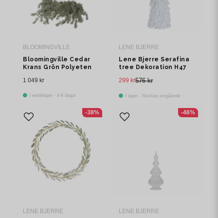
BLOOMINGVILLE
LENE BJERRE
Bloomingville Cedar
Lene Bjerre Serafina
Krans Grön Polyeten
tree Dekoration H47
Ø70 cm
cm Vit
1 049 kr
299 kr
576 kr
I webblager - 4-8 dagar
I lager - Skickas omgående
-38%
-46%
LENE BJERRE
LENE BJERRE