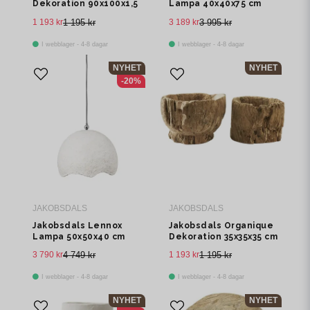
Dekoration 90x100x1,5
Lampa 40x40x75 cm
cm Svart/natur
Offwhite
1 193 kr
1 195 kr
3 189 kr
3 995 kr
I webblager - 4-8 dagar
I webblager - 4-8 dagar
NYHET
NYHET
-20%
JAKOBSDALS
JAKOBSDALS
Jakobsdals Lennox
Jakobsdals Organique
Lampa 50x50x40 cm
Dekoration 35x35x35 cm
Offwhite
Beige
3 790 kr
4 749 kr
1 193 kr
1 195 kr
I webblager - 4-8 dagar
I webblager - 4-8 dagar
NYHET
NYHET