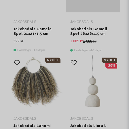
JAKOBSDALS
JAKOBSDALS
Jakobsdals Gamela
Jakobsdals Gameli
Spel 21x21x1.5 cm
Spel 26x26x1.5 cm
Svart
Svart
599 kr
1 085 kr
1 099 kr
I webblager - 4-8 dagar
I webblager - 4-8 dagar
NYHET
NYHET
-20%
JAKOBSDALS
JAKOBSDALS
Jakobsdals Lahomi
Jakobsdals Liora L