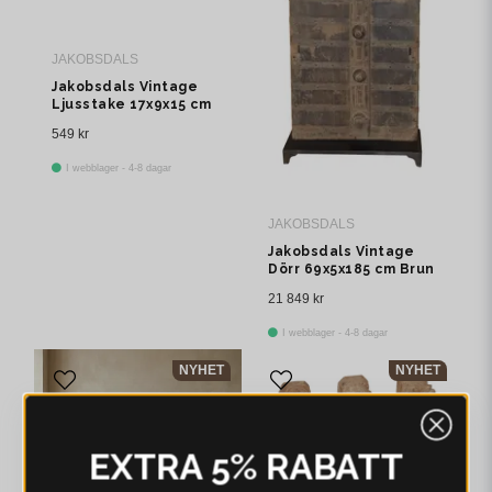
JAKOBSDALS
Jakobsdals Vintage
Ljusstake 17x9x15 cm
Vit
549 kr
I webblager - 4-8 dagar
JAKOBSDALS
Jakobsdals Vintage
Dörr 69x5x185 cm Brun
21 849 kr
I webblager - 4-8 dagar
NYHET
NYHET
EXTRA 5% RABATT