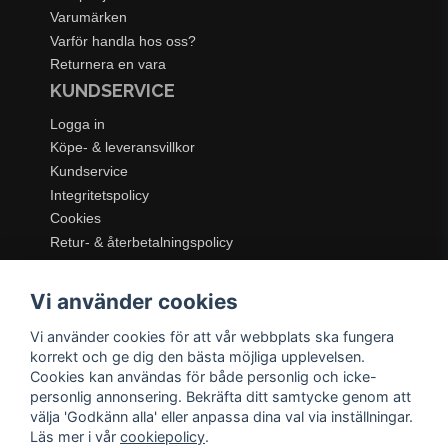
Varumärken
Varför handla hos oss?
Returnera en vara
KUNDSERVICE
Logga in
Köpe- & leveransvillkor
Kundservice
Integritetspolicy
Cookies
Retur- & återbetalningspolicy
SORTIMENT
Vi använder cookies
Dukning & Servering
Inredning
Vi använder cookies för att vår webbplats ska fungera
Kök & Matlagning
korrekt och ge dig den bästa möjliga upplevelsen.
Belysning
Cookies kan användas för både personlig och icke-
personlig annonsering. Bekräfta ditt samtycke genom att
Textil & Mattor
välja 'Godkänn alla' eller anpassa dina val via inställningar.
Möbler
Läs mer i vår
cookiepolicy
.