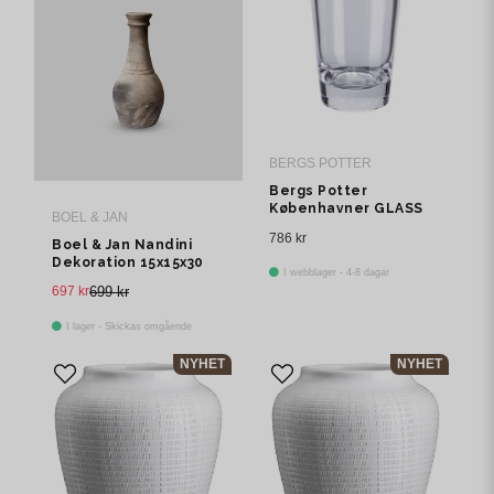
BERGS POTTER
Bergs Potter
Københavner GLASS
BOEL & JAN
Vas Transparent, Ø 11
786 kr
cm
Boel & Jan Nandini
Dekoration 15x15x30
I webblager - 4-8 dagar
cm Svart
697 kr
699 kr
I lager - Skickas omgående
NYHET
NYHET