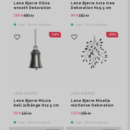
Lene Bjerre Olivia
Lene Bjerre Asta tree
wreath Dekoration
Dekoration H19.5 cm
Ø47 cm
299 kr
480 kr
99 kr
182 kr
I lager - Skickas omgående
I lager - Skickas omgående
-14%
-35%
LENE BJERRE
LENE BJERRE
Lene Bjerre Missia
Lene Bjerre Misella
bell Julhänge H12.5 cm
mistletoe Dekoration
H30 cm
99 kr
115 kr
120 kr
185 kr
I lager - Skickas omgående
I lager - Skickas omgående