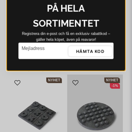
PÅ HELA
JAKOBSDALS
SORTIMENTET
Jakobsdals Vintage
Staty 10x10x32 cm
Registrera din e‑post och få en exklusiv rabattkod –
Brun
1 049 kr
gäller hela köpet, även på reavaror!
JAKOBSDALS
email
I webblager - 4-8 dagar
Mejladress
Jakobsdals Vintage
HÄMTA KOD
Sidobord 124x37x92 cm
Brun
14 949 kr
I webblager - 4-8 dagar
NYHET
NYHET
-1%