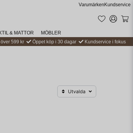
Varumärken
Kundservice
XTIL & MATTOR
MÖBLER
t över 599 kr
Öppet köp i 30 dagar
Kundservice i fokus
Utvalda