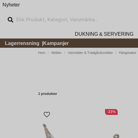
Nyheter
DUKNING & SERVERING
Lagerrensning
Kampanjer
Hem
Möbler
Utemöbler & Trädgårdsmöbler
Hängmattor
1 produkter
-33%