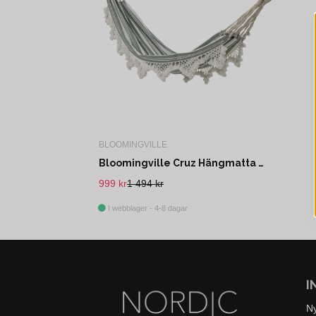
BLOOMINGVILLE
Bloomingville Cruz Hängmatta Grön Bomull L300 cm
999 kr
1 494 kr
I webblager - 4-8 dagar
I
N