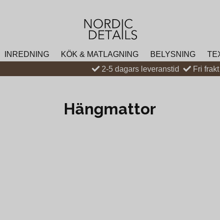
INREDNING
KÖK & MATLAGNING
BELYSNING
TE
2-5 dagars leveranstid
Fri frak
Hängmattor