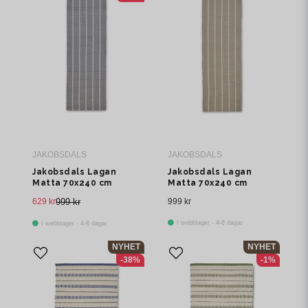
JAKOBSDALS
JAKOBSDALS
Jakobsdals Lagan
Jakobsdals Lagan
Matta 70x240 cm
Matta 70x240 cm
Månljus
Greige
629 kr
999 kr
999 kr
I webblager - 4-8 dagar
I webblager - 4-8 dagar
NYHET
NYHET
-38%
-1%