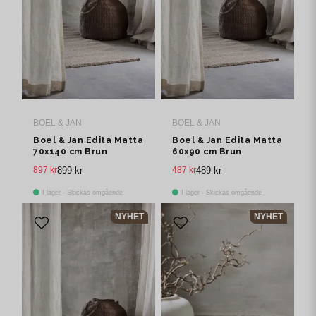
BOEL & JAN
BOEL & JAN
Boel & Jan Edita Matta
Boel & Jan Edita Matta
70x140 cm Brun
60x90 cm Brun
897 kr
899 kr
487 kr
489 kr
I lager - Skickas omgående
I lager - Skickas omgående
NYHET
NYHET