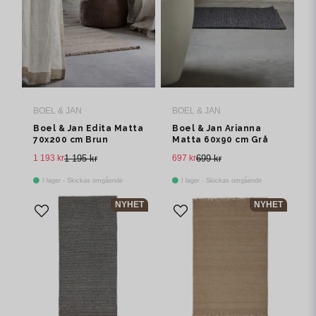
BOEL & JAN
BOEL & JAN
Boel & Jan Edita Matta
Boel & Jan Arianna
70x200 cm Brun
Matta 60x90 cm Grå
1 193 kr
1 195 kr
697 kr
699 kr
I lager - Skickas omgående
I lager - Skickas omgående
NYHET
NYHET