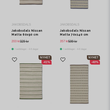
JAKOBSDALS
JAKOBSDALS
Jakobsdals Nissan
Jakobsdals Nissan
Matta 60x90 cm
Matta 70x140 cm
Greige
Månljus
203 kr
329 kr
357 kr
599 kr
I webblager - 4-8 dagar
I webblager - 4-8 dagar
NYHET
NYHET
-41%
-40%