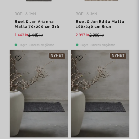
BOEL & JAN
BOEL & JAN
Boel & Jan Arianna
Boel & Jan Edita Matta
Matta 70x200 cm Grå
160x240 cm Brun
1 443 kr
1 445 kr
2 997 kr
2 999 kr
I lager - Skickas omgående
I lager - Skickas omgående
NYHET
NYHET