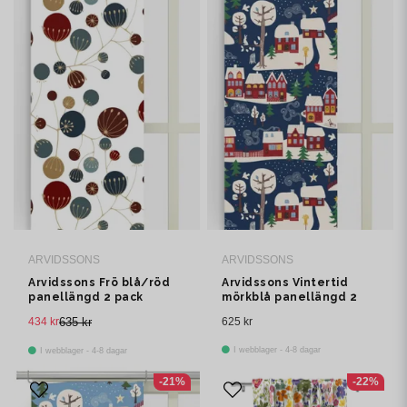
ARVIDSSONS
ARVIDSSONS
Arvidssons Frö blå/röd
Arvidssons Vintertid
panellängd 2 pack
mörkblå panellängd 2
pack
434 kr
635 kr
625 kr
I webblager - 4-8 dagar
I webblager - 4-8 dagar
-21%
-22%