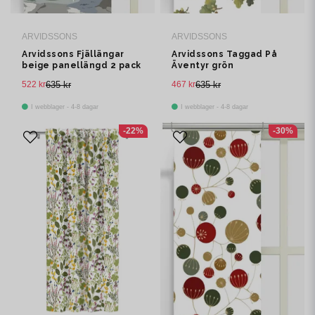
ARVIDSSONS
ARVIDSSONS
Arvidssons Fjällängar
Arvidssons Taggad På
beige panellängd 2 pack
Äventyr grön
panelgardin 2 pack
522 kr
635 kr
467 kr
635 kr
I webblager - 4-8 dagar
I webblager - 4-8 dagar
-22%
-30%