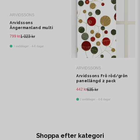
ARVIDSSONS
Arvidssons
Ångermanland multi
multibandslängd 1 pack
799 kr
1 023 kr
I webblager - 4-8 dagar
ARVIDSSONS
Arvidssons Frö röd/grön
panellängd 2 pack
442 kr
635 kr
I webblager - 4-8 dagar
Shoppa efter kategori