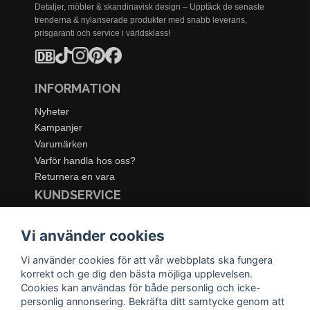
Detaljer, möbler & skandinavisk design – Upptäck de senaste
trenderna & nylanserade produkter med snabb leverans,
prisgaranti och service i världsklass!
INFORMATION
Nyheter
Kampanjer
Varumärken
Varför handla hos oss?
Returnera en vara
KUNDSERVICE
Logga in
Vi använder cookies
Köpe- & leveransvillkor
Kundservice
Vi använder cookies för att vår webbplats ska fungera
Integritetspolicy
korrekt och ge dig den bästa möjliga upplevelsen.
Cookies
Cookies kan användas för både personlig och icke-
Retur- & återbetalningspolicy
personlig annonsering. Bekräfta ditt samtycke genom att