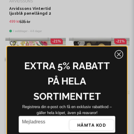
ARVIDSSONS
Arvidssons Vintertid
ljusblå panellängd 2
pack
499 kr
635 kr
I webblager - 4-8 dagar
-21%
-21%
EXTRA 5% RABATT
PÅ HELA
SORTIMENTET
Registrera din e‑post och få en exklusiv rabattkod –
gäller hela köpet, även på reavaror!
email
Mejladress
HÄMTA KOD