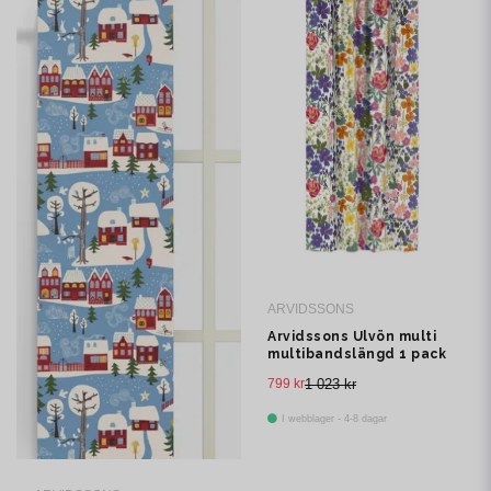
ARVIDSSONS
Arvidssons Ulvön multi
multibandslängd 1 pack
799 kr
1 023 kr
I webblager - 4-8 dagar