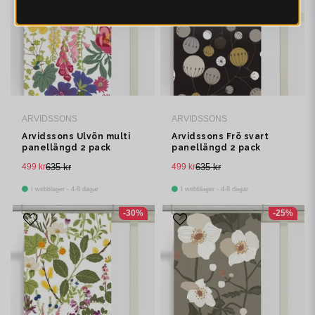
ARVIDSSONS
ARVIDSSONS
Arvidssons Ulvön multi
Arvidssons Frö svart
panellängd 2 pack
panellängd 2 pack
499 kr
635 kr
499 kr
635 kr
I webblager - 4-8 dagar
I webblager - 4-8 dagar
-30%
-25%