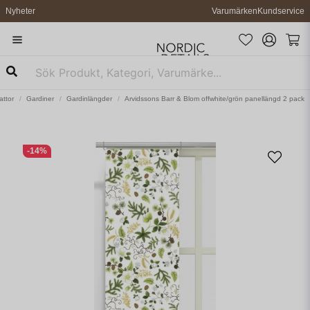
Nyheter
Varumärken
Kundservice
attor
Gardiner
Gardinlängder
Arvidssons Barr & Blom offwhite/grön panellängd 2 pack
-
14
%