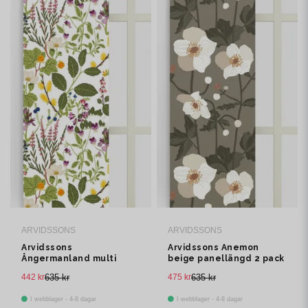
ARVIDSSONS
ARVIDSSONS
Arvidssons
Arvidssons Anemon
Ångermanland multi
beige panellängd 2 pack
panellängd 2 pack
442 kr
635 kr
475 kr
635 kr
I webblager - 4-8 dagar
I webblager - 4-8 dagar