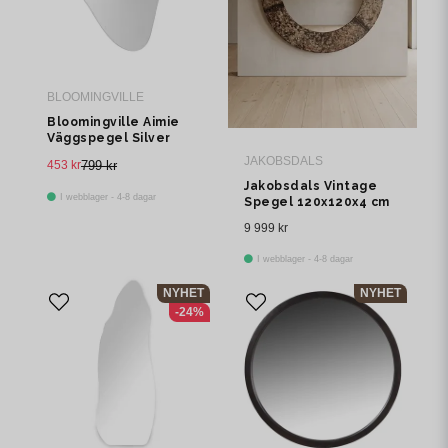
BLOOMINGVILLE
Bloomingville Aimie
Väggspegel Silver
Glas H60
JAKOBSDALS
453 kr
799 kr
Jakobsdals Vintage
I webblager - 4-8 dagar
Spegel 120x120x4 cm
Brun
9 999 kr
I webblager - 4-8 dagar
NYHET
NYHET
-24%