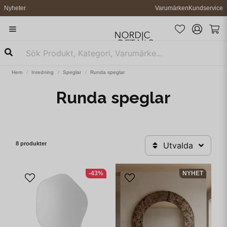
Nyheter
Varumärken
Kundservice
Hem
Inredning
Speglar
Runda speglar
Runda speglar
8 produkter
Utvalda
-43%
NYHET