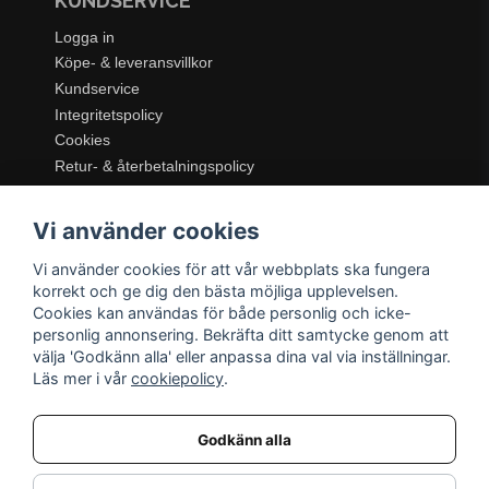
KUNDSERVICE
Logga in
Köpe- & leveransvillkor
Kundservice
Integritetspolicy
Cookies
Retur- & återbetalningspolicy
SORTIMENT
Vi använder cookies
Dukning & Servering
Inredning
Vi använder cookies för att vår webbplats ska fungera
Kök & Matlagning
korrekt och ge dig den bästa möjliga upplevelsen.
Belysning
Cookies kan användas för både personlig och icke-
personlig annonsering. Bekräfta ditt samtycke genom att
Textil & Mattor
välja 'Godkänn alla' eller anpassa dina val via inställningar.
Möbler
Läs mer i vår
cookiepolicy
.
Godkänn alla