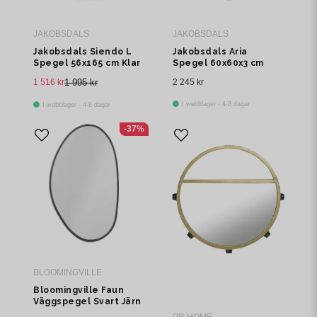
JAKOBSDALS
JAKOBSDALS
Jakobsdals Siendo L
Jakobsdals Aria
Spegel 56x165 cm Klar
Spegel 60x60x3 cm
Brun
1 516 kr
1 995 kr
2 245 kr
I webblager - 4-8 dagar
I webblager - 4-8 dagar
-37%
BLOOMINGVILLE
Bloomingville Faun
Väggspegel Svart Järn