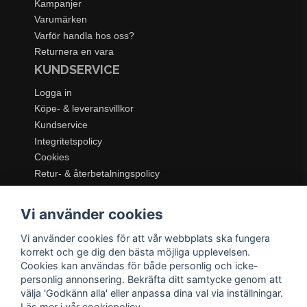
Kampanjer
Varumärken
Varför handla hos oss?
Returnera en vara
KUNDSERVICE
Logga in
Köpe- & leveransvillkor
Kundservice
Integritetspolicy
Cookies
Retur- & återbetalningspolicy
SORTIMENT
Vi använder cookies
Dukning & Servering
Inredning
Vi använder cookies för att vår webbplats ska fungera
Kök & Matlagning
korrekt och ge dig den bästa möjliga upplevelsen.
Belysning
Cookies kan användas för både personlig och icke-
personlig annonsering. Bekräfta ditt samtycke genom att
Textil & Mattor
välja 'Godkänn alla' eller anpassa dina val via inställningar.
Möbler
Läs mer i vår
cookiepolicy
.