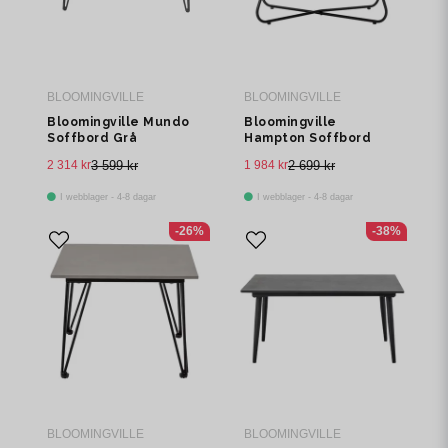
BLOOMINGVILLE
BLOOMINGVILLE
Bloomingville Mundo
Bloomingville
Soffbord Grå
Hampton Soffbord
Fibercement L90
Brun Akacia
2 314 kr
3 599 kr
1 984 kr
2 699 kr
I webblager - 4-8 dagar
I webblager - 4-8 dagar
-26%
-38%
BLOOMINGVILLE
BLOOMINGVILLE