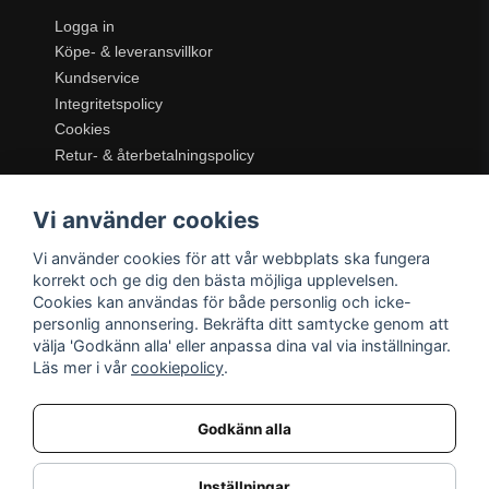
Logga in
Köpe- & leveransvillkor
Kundservice
Integritetspolicy
Cookies
Retur- & återbetalningspolicy
SORTIMENT
Vi använder cookies
Dukning & Servering
Inredning
Vi använder cookies för att vår webbplats ska fungera
Kök & Matlagning
korrekt och ge dig den bästa möjliga upplevelsen.
Belysning
Cookies kan användas för både personlig och icke-
personlig annonsering. Bekräfta ditt samtycke genom att
Textil & Mattor
välja 'Godkänn alla' eller anpassa dina val via inställningar.
Möbler
Läs mer i vår
cookiepolicy
.
Godkänn alla
Inställningar