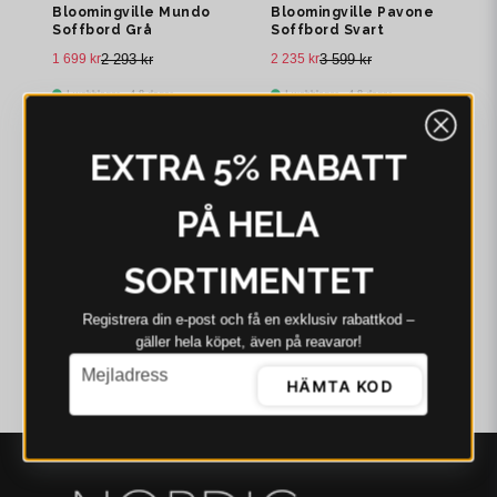
Bloomingville Mundo
Bloomingville Pavone
Soffbord Grå
Soffbord Svart
Fibercement L55
Fibercement
1 699 kr
2 293 kr
2 235 kr
3 599 kr
I webblager - 4-8 dagar
I webblager - 4-8 dagar
EXTRA 5% RABATT
PÅ HELA
SORTIMENTET
Registrera din e‑post och få en exklusiv rabattkod –
gäller hela köpet, även på reavaror!
email
Mejladress
HÄMTA KOD