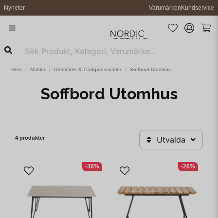
Nyheter
Varumärken
Kundservice
Hem
Möbler
Utemöbler & Trädgårdsmöbler
Soffbord Utomhus
Soffbord Utomhus
4 produkter
Utvalda
-36%
-26%