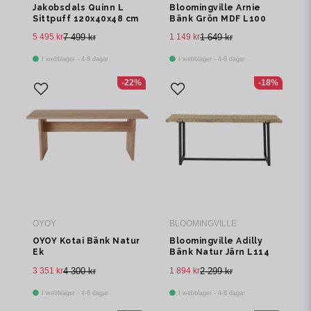
Jakobsdals Quinn L
Bloomingville Arnie
Sittpuff 120x40x48 cm
Bänk Grön MDF L100
Grå
cm
5 495 kr
7 499 kr
1 149 kr
1 649 kr
I webblager - 4-8 dagar
I webblager - 4-8 dagar
-22%
-18%
OYOY
BLOOMINGVILLE
OYOY Kotai Bänk Natur
Bloomingville Adilly
Ek
Bänk Natur Järn L114
cm
3 351 kr
4 300 kr
1 894 kr
2 299 kr
I webblager - 4-8 dagar
I webblager - 4-8 dagar