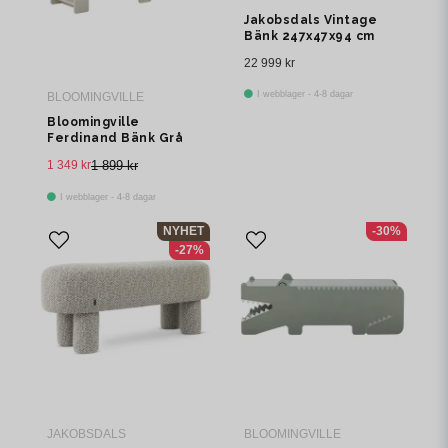
Jakobsdals Vintage
Bänk 247x47x94 cm
Brun
22 999 kr
I webblager - 4-8 dagar
BLOOMINGVILLE
Bloomingville
Ferdinand Bänk Grå
MDF L110 cm
1 349 kr
1 899 kr
I webblager - 4-8 dagar
NYHET
-30%
-27%
JAKOBSDALS
BLOOMINGVILLE