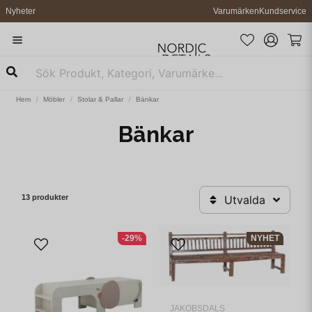
Nyheter
Varumärken
Kundservice
Hem
Möbler
Stolar & Pallar
Bänkar
Bänkar
13 produkter
Utvalda
-29%
NYHET
JAKOBSDALS