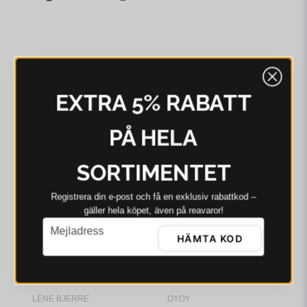
BLOOMINGVILLE
BLOOMINGVILLE
Bloomingville Maldon
Bloomingville Arnie
EXTRA 5% RABATT
Bänk Brun Ek
Bänk, Grön, Mdf
L100xH30xW34 cm
5 809 kr
6 699 kr
2 554 kr
PÅ HELA
I webblager - 4-8 dagar
I webblager - 4-8 dagar
-22%
SORTIMENTET
Registrera din e‑post och få en exklusiv rabattkod –
gäller hela köpet, även på reavaror!
email
Mejladress
HÄMTA KOD
LENE BJERRE
OYOY