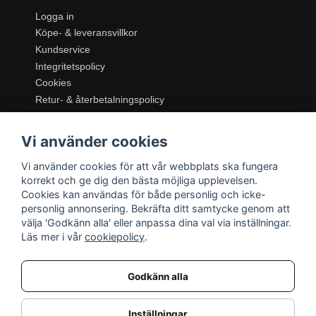
Logga in
Köpe- & leveransvillkor
Kundservice
Integritetspolicy
Cookies
Retur- & återbetalningspolicy
SORTIMENT
Vi använder cookies
Dukning & Servering
Inredning
Vi använder cookies för att vår webbplats ska fungera
Kök & Matlagning
korrekt och ge dig den bästa möjliga upplevelsen.
Belysning
Cookies kan användas för både personlig och icke-
personlig annonsering. Bekräfta ditt samtycke genom att
Textil & Mattor
välja 'Godkänn alla' eller anpassa dina val via inställningar.
Möbler
Läs mer i vår
cookiepolicy
.
Godkänn alla
Inställningar