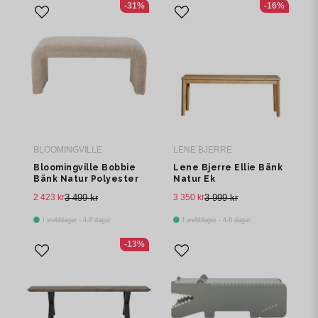
-31%
-16%
BLOOMINGVILLE
LENE BJERRE
Bloomingville Bobbie
Lene Bjerre Ellie Bänk
Bänk Natur Polyester
Natur Ek
2 423 kr
3 499 kr
3 350 kr
3 999 kr
I webblager - 4-8 dagar
I webblager - 4-8 dagar
-13%