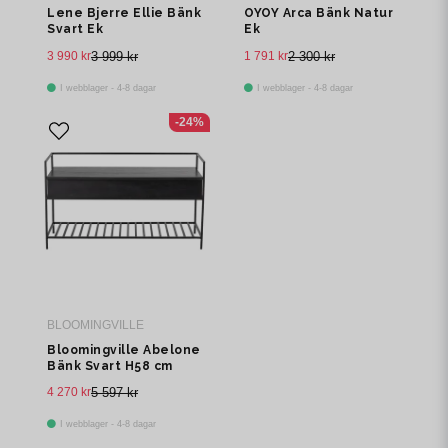
Lene Bjerre Ellie Bänk
OYOY Arca Bänk Natur
Svart Ek
Ek
3 990 kr
3 999 kr
1 791 kr
2 300 kr
I webblager - 4-8 dagar
I webblager - 4-8 dagar
-24%
BLOOMINGVILLE
Bloomingville Abelone
Bänk Svart H58 cm
4 270 kr
5 597 kr
I webblager - 4-8 dagar