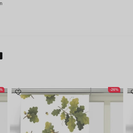
en
1%
-26%