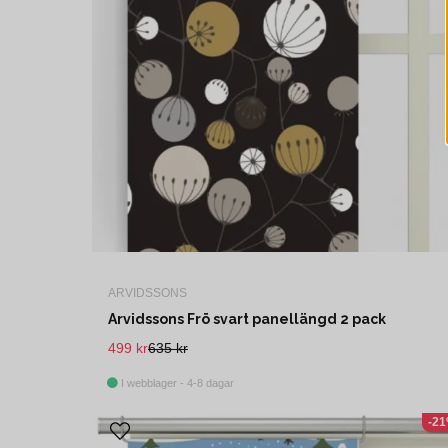
ARVIDSSONS
Arvidssons Frö svart panellängd 2 pack
499 kr
635 kr
I webblager - 4-8 dagar
-2