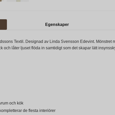
Egenskaper
rvidssons Textil. Designad av Linda Svensson Edevint. Mönstret me
k och låter ljuset flöda in samtidigt som det skapar lätt insynssk
vrum och kök
ompletterar de flesta interiörer