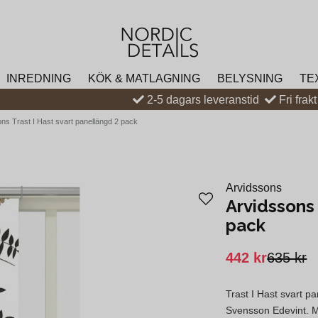
INREDNING
KÖK & MATLAGNING
BELYSNING
TE
2-5 dagars leveranstid
Fri frak
ns Trast I Hast svart panellängd 2 pack
Arvidssons
Arvidssons 
pack
442 kr
635 kr
Trast I Hast svart p
Svensson Edevint. Mö