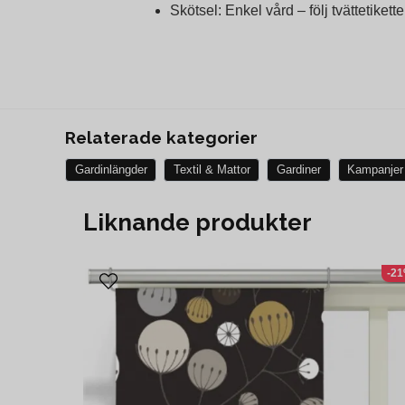
Skötsel: Enkel vård – följ tvättetikett
Relaterade kategorier
Gardinlängder
Textil & Mattor
Gardiner
Kampanjer
Liknande produkter
-2