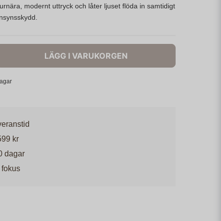
rnära, modernt uttryck och låter ljuset flöda in samtidigt
insynsskydd.
LÄGG I VARUKORGEN
dagar
veranstid
599 kr
0 dagar
 fokus