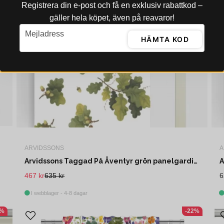
Registrera din e‑post och få en exklusiv rabattkod –
gäller hela köpet, även på reavaror!
email
Mejladress
HÄMTA KOD
ARVIDSSONS
A
Arvidssons Taggad På Äventyr grön panelgardin 2 pack
A
467 kr
635 kr
6
I webblager - 4-8 dagar
1%
-22%