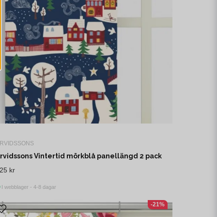
RVIDSSONS
rvidssons Vintertid mörkblå panellängd 2 pack
25 kr
I webblager - 4-8 dagar
-21%