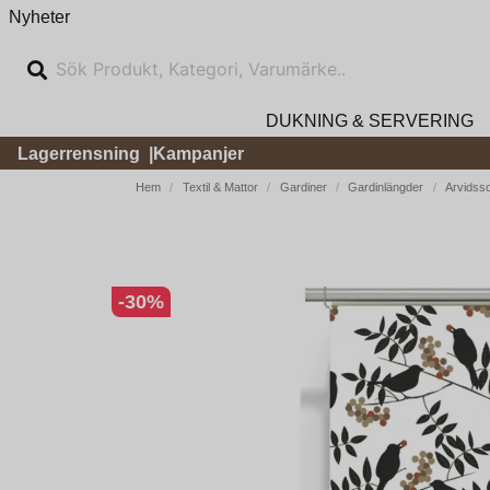
Nyheter
DUKNING & SERVERING
Lagerrensning
Kampanjer
Hem
Textil & Mattor
Gardiner
Gardinlängder
Arvidsso
-
30
%