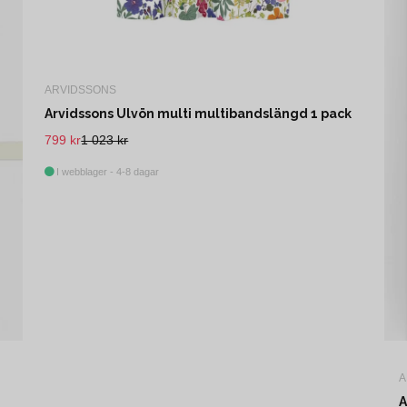
ARVIDSSONS
Arvidssons Ulvön multi multibandslängd 1 pack
799 kr
1 023 kr
I webblager - 4-8 dagar
A
A