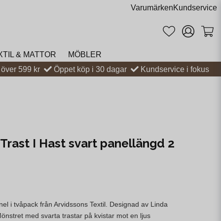
Varumärken
Kundservice
XTIL & MATTOR
MÖBLER
t över 599 kr
Öppet köp i 30 dagar
Kundservice i fokus
Trast I Hast svart panellängd 2
anel i tvåpack från Arvidssons Textil. Designad av Linda
nstret med svarta trastar på kvistar mot en ljus