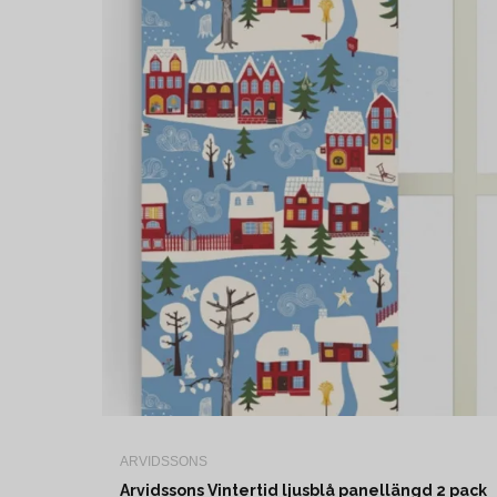
ARVIDSSONS
Arvidssons Vintertid ljusblå panellängd 2 pack