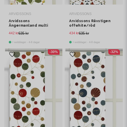
ARVIDSSONS
ARVIDSSONS
Arvidssons
Arvidssons Rävstigen
Ångermanland multi
offwhite/röd
panellängd 2 pack
panelgardin 2 pack
442 kr
635 kr
434 kr
635 kr
I webblager - 4-8 dagar
I webblager - 4-8 dagar
-30%
-32%