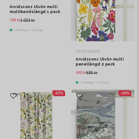
Arvidssons Ulvön multi
multibandslängd 1 pack
799 kr
1 023 kr
I webblager - 4-8 dagar
ARVIDSSONS
Arvidssons Ulvön multi
panellängd 2 pack
499 kr
635 kr
I webblager - 4-8 dagar
-22%
-18%