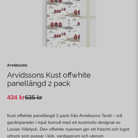
Arvidssons
Arvidssons Kust offwhite
panellängd 2 pack
434 kr
635 kr
Kust offwhite panellängd 2-pack från Arvidssons Textil – två
gardinpaneler i mjuk bomull med ett kustmotiv designat av
Louise Videlyck. Den offwhite nyansen ger ett fräscht och lugnt
uttryck som passar i kök, vardagsrum och uterum.