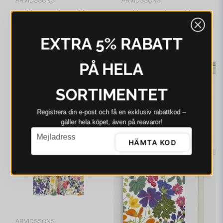
ARVIDSSONS
ARVIDSSONS
Arvidssons Vintertid
Arvidssons Vintertid
mörkblå panellängd 2
ljusblå panellängd 2
pack
pack
625 kr
499 kr
635 kr
EXTRA 5% RABATT
I webblager - 4-8 dagar
I webblager - 4-8 dagar
PÅ HELA
-22%
-21%
SORTIMENTET
Registrera din e‑post och få en exklusiv rabattkod –
gäller hela köpet, även på reavaror!
email
Mejladress
HÄMTA KOD
ARVIDSSONS