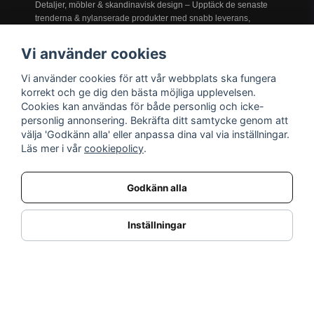
Detaljer, möbler & skandinavisk design – Upptäck de senaste
trenderna & nylanserade produkter med snabb leverans,
prisgaranti och service i världsklass!
Vi använder cookies
Vi använder cookies för att vår webbplats ska fungera
INFORMATION
korrekt och ge dig den bästa möjliga upplevelsen.
Cookies kan användas för både personlig och icke-
Nyheter
personlig annonsering. Bekräfta ditt samtycke genom att
Kampanjer
välja 'Godkänn alla' eller anpassa dina val via inställningar.
Varumärken
Läs mer i vår
cookiepolicy
.
Varför handla hos oss?
Returnera en vara
Godkänn alla
KUNDSERVICE
Logga in
Inställningar
Köpe- & leveransvillkor
Kundservice
Integritetspolicy
Cookies
Retur- & återbetalningspolicy