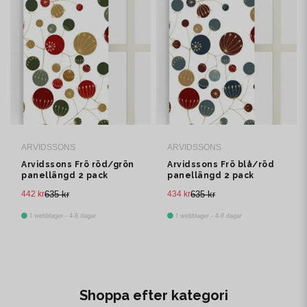
ARVIDSSONS
ARVIDSSONS
Arvidssons Frö röd/grön
Arvidssons Frö blå/röd
panellängd 2 pack
panellängd 2 pack
442 kr
635 kr
434 kr
635 kr
I webblager - 4-8 dagar
I webblager - 4-8 dagar
Shoppa efter kategori