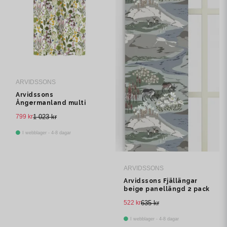
ARVIDSSONS
Arvidssons
Ångermanland multi
multibandslängd 1 pack
799 kr
1 023 kr
I webblager - 4-8 dagar
ARVIDSSONS
Arvidssons Fjällängar
beige panellängd 2 pack
522 kr
635 kr
I webblager - 4-8 dagar