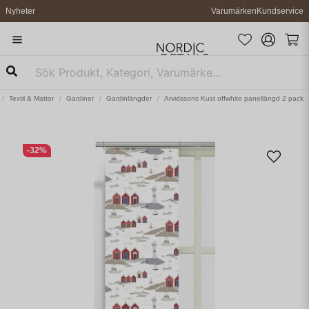
Nyheter
Varumärken
Kundservice
Textil & Mattor
Gardiner
Gardinlängder
Arvidssons Kust offwhite panellängd 2 pack
-
32
%