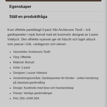
Egenskaper
Ställ en produktfråga
Kust offwhite panellängd 2-pack från Arvidssons Textil – två
gardinpaneler i mjuk bomull med ett kustmotiv designat av Louise
Videlyck. Den offwhite nyansen ger ett fräscht och lugnt uttryck
som passar i kök, vardagsrum och uterum.
Varumärke: Arvidssons Textil
Färg: Offwhite
Material: Bomull
Antal: 2-pack
Designer: Louise Videlyck
Användningsområde: Gardinpaneler för fönster – enkel montering
på standard gardinstång
Design: Kustmotiv med fyrar och havslandskap
Passar: Vanliga gardinstänger
Pris: 500–2499 SEK