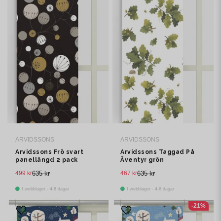
ARVIDSSONS
ARVIDSSONS
Arvidssons Frö svart
Arvidssons Taggad På
panellängd 2 pack
Äventyr grön
panelgardin 2 pack
499 kr
635 kr
467 kr
635 kr
I webblager - 4-8 dagar
I webblager - 4-8 dagar
-21%