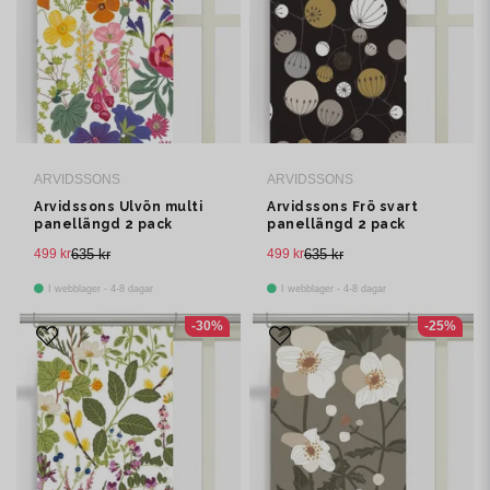
ARVIDSSONS
ARVIDSSONS
Arvidssons Ulvön multi
Arvidssons Frö svart
panellängd 2 pack
panellängd 2 pack
499 kr
635 kr
499 kr
635 kr
I webblager - 4-8 dagar
I webblager - 4-8 dagar
-30%
-25%