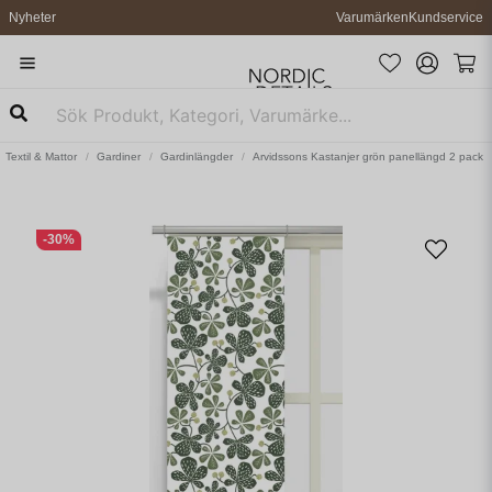
Nyheter
Varumärken
Kundservice
Textil & Mattor
Gardiner
Gardinlängder
Arvidssons Kastanjer grön panellängd 2 pack
-
30
%