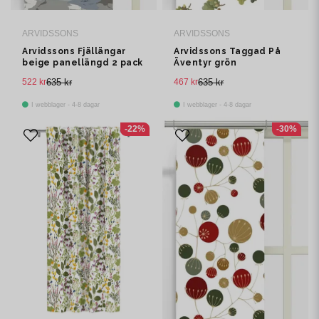
ARVIDSSONS
ARVIDSSONS
Arvidssons Fjällängar
Arvidssons Taggad På
beige panellängd 2 pack
Äventyr grön
panelgardin 2 pack
522 kr
635 kr
467 kr
635 kr
I webblager - 4-8 dagar
I webblager - 4-8 dagar
-22%
-30%