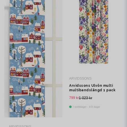
ARVIDSSONS
Arvidssons Ulvön multi
multibandslängd 1 pack
799 kr
1 023 kr
I webblager - 4-8 dagar
ARVIDSSONS