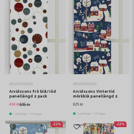
ARVIDSSONS
ARVIDSSONS
Arvidssons Frö blå/röd
Arvidssons Vintertid
panellängd 2 pack
mörkblå panellängd 2
pack
434 kr
635 kr
625 kr
I webblager - 4-8 dagar
I webblager - 4-8 dagar
-21%
-22%