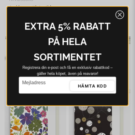
Arvidssons Vintertid
ljusblå panellängd 2
pack
499 kr
635 kr
EXTRA 5% RABATT
I webblager - 4-8 dagar
PÅ HELA
-21%
-21%
SORTIMENTET
Registrera din e‑post och få en exklusiv rabattkod –
gäller hela köpet, även på reavaror!
email
Mejladress
HÄMTA KOD