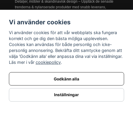
Detaljer, möbler & skandinavisk design – Upptäck de senaste
trenderna & nylanserade produkter med snabb leverans,
prisgaranti och service i världsklass!
Vi använder cookies
Vi använder cookies för att vår webbplats ska fungera
INFORMATION
korrekt och ge dig den bästa möjliga upplevelsen.
Cookies kan användas för både personlig och icke-
Nyheter
personlig annonsering. Bekräfta ditt samtycke genom att
Kampanjer
välja 'Godkänn alla' eller anpassa dina val via inställningar.
Varumärken
Läs mer i vår
cookiepolicy
.
Varför handla hos oss?
Returnera en vara
Godkänn alla
KUNDSERVICE
Logga in
Inställningar
Köpe- & leveransvillkor
Kundservice
Integritetspolicy
Cookies
Retur- & återbetalningspolicy