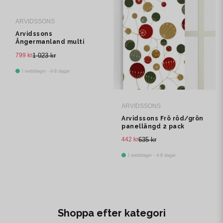
ARVIDSSONS
Arvidssons
Ångermanland multi
multibandslängd 1 pack
799 kr
1 023 kr
I webblager - 4-8 dagar
ARVIDSSONS
Arvidssons Frö röd/grön
panellängd 2 pack
442 kr
635 kr
I webblager - 4-8 dagar
Shoppa efter kategori