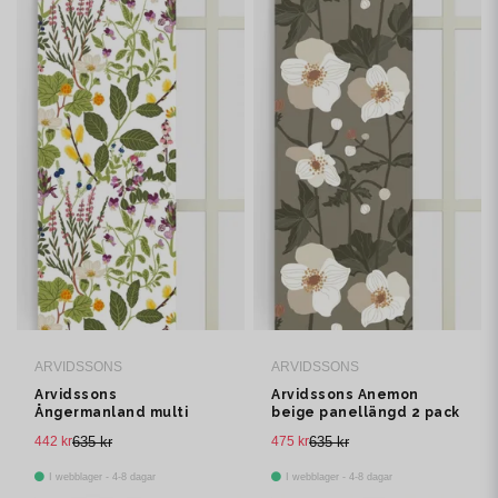
ARVIDSSONS
ARVIDSSONS
Arvidssons
Arvidssons Anemon
Ångermanland multi
beige panellängd 2 pack
panellängd 2 pack
442 kr
635 kr
475 kr
635 kr
I webblager - 4-8 dagar
I webblager - 4-8 dagar