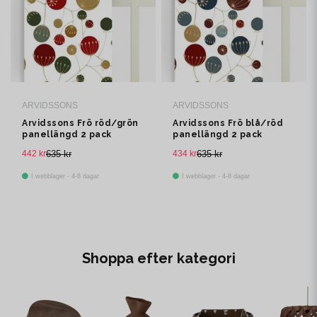
ARVIDSSONS
ARVIDSSONS
Arvidssons Frö röd/grön
Arvidssons Frö blå/röd
panellängd 2 pack
panellängd 2 pack
442 kr
635 kr
434 kr
635 kr
I webblager - 4-8 dagar
I webblager - 4-8 dagar
Shoppa efter kategori