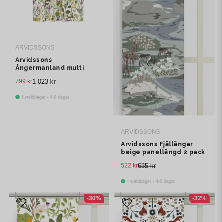
ARVIDSSONS
Arvidssons
Ångermanland multi
multibandslängd 1 pack
799 kr
1 023 kr
I webblager - 4-8 dagar
ARVIDSSONS
Arvidssons Fjällängar
beige panellängd 2 pack
522 kr
635 kr
I webblager - 4-8 dagar
-30%
-32%