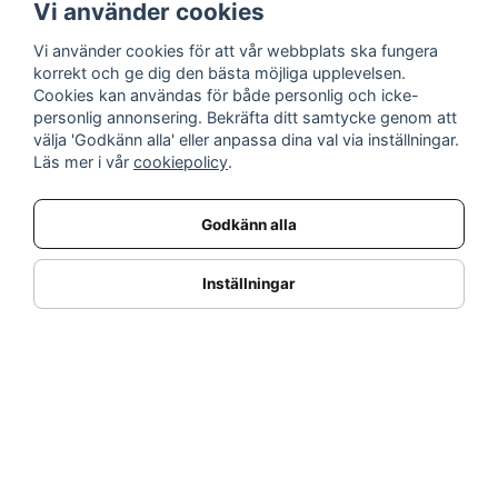
Vi använder cookies
Vi använder cookies för att vår webbplats ska fungera
INFORMATION
korrekt och ge dig den bästa möjliga upplevelsen.
Cookies kan användas för både personlig och icke-
Nyheter
personlig annonsering. Bekräfta ditt samtycke genom att
Kampanjer
välja 'Godkänn alla' eller anpassa dina val via inställningar.
Varumärken
Läs mer i vår
cookiepolicy
.
Varför handla hos oss?
Returnera en vara
Godkänn alla
KUNDSERVICE
Logga in
Inställningar
Köpe- & leveransvillkor
Kundservice
Integritetspolicy
Cookies
Retur- & återbetalningspolicy
SORTIMENT
Dukning & Servering
Inredning