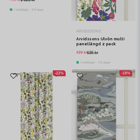
I webblager - 4-8 dagar
ARVIDSSONS
Arvidssons Ulvön multi
panellängd 2 pack
499 kr
635 kr
I webblager - 4-8 dagar
-22%
-18%