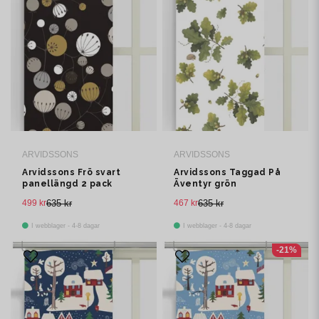
ARVIDSSONS
ARVIDSSONS
Arvidssons Frö svart
Arvidssons Taggad På
panellängd 2 pack
Äventyr grön
panelgardin 2 pack
499 kr
635 kr
467 kr
635 kr
I webblager - 4-8 dagar
I webblager - 4-8 dagar
-21%