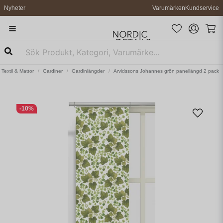
Nyheter
Varumärken
Kundservice
Textil & Mattor
Gardiner
Gardinlängder
Arvidssons Johannes grön panellängd 2 pack
-
10
%