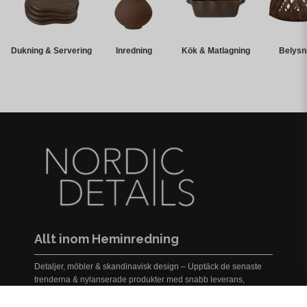
Dukning & Servering
Inredning
Kök & Matlagning
Belysn
Allt inom Heminredning
Detaljer, möbler & skandinavisk design – Upptäck de senaste
trenderna & nylanserade produkter med snabb leverans,
prisgaranti och service i världsklass!