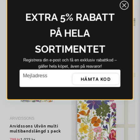
625 kr
499 kr
635 kr
I webblager - 4-8 dagar
I webblager - 4-8 dagar
EXTRA 5% RABATT
-22%
-21%
PÅ HELA
SORTIMENTET
Registrera din e‑post och få en exklusiv rabattkod –
gäller hela köpet, även på reavaror!
email
Mejladress
HÄMTA KOD
ARVIDSSONS
Arvidssons Ulvön multi
multibandslängd 1 pack
799 kr
1 023 kr