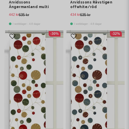
Arvidssons
Arvidssons Rävstigen
Ångermanland multi
offwhite/röd
panellängd 2 pack
panelgardin 2 pack
442 kr
635 kr
434 kr
635 kr
I webblager - 4-8 dagar
I webblager - 4-8 dagar
-30%
-32%