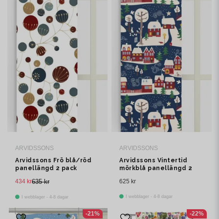
ARVIDSSONS
ARVIDSSONS
Arvidssons Frö blå/röd
Arvidssons Vintertid
panellängd 2 pack
mörkblå panellängd 2
pack
434 kr
635 kr
625 kr
I webblager - 4-8 dagar
I webblager - 4-8 dagar
-21%
-22%