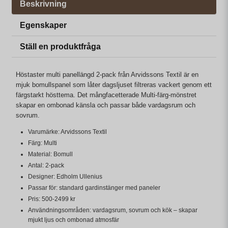
Beskrivning
Egenskaper
Ställ en produktfråga
Höstaster multi panellängd 2-pack från Arvidssons Textil är en
mjuk bomullspanel som låter dagsljuset filtreras vackert genom ett
färgstarkt hösttema. Det mångfacetterade Multi-färg-mönstret
skapar en ombonad känsla och passar både vardagsrum och
sovrum.
Varumärke: Arvidssons Textil
Färg: Multi
Material: Bomull
Antal: 2-pack
Designer: Edholm Ullenius
Passar för: standard gardinstänger med paneler
Pris: 500-2499 kr
Användningsområden: vardagsrum, sovrum och kök – skapar
mjukt ljus och ombonad atmosfär