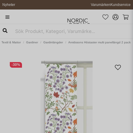
Nyheter
Varumärken
Kundservice
Textil & Mattor
Gardiner
Gardinlängder
Arvidssons Höstaster multi panellängd 2 pack
-
30
%