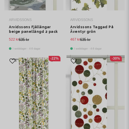
ARVIDSSONS
ARVIDSSONS
Arvidssons Fjällängar
Arvidssons Taggad På
beige panellängd 2 pack
Äventyr grön
panelgardin 2 pack
522 kr
635 kr
467 kr
635 kr
I webblager - 4-8 dagar
I webblager - 4-8 dagar
-22%
-30%