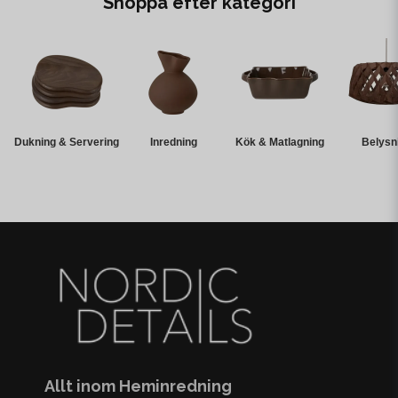
Shoppa efter kategori
Dukning & Servering
Inredning
Kök & Matlagning
Belysn
Allt inom Heminredning