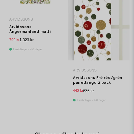
ARVIDSSONS
Arvidssons
Ångermanland multi
multibandslängd 1 pack
799 kr
1 023 kr
I webblager - 4-8 dagar
ARVIDSSONS
Arvidssons Frö röd/grön
panellängd 2 pack
442 kr
635 kr
I webblager - 4-8 dagar