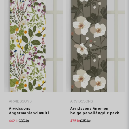
ARVIDSSONS
ARVIDSSONS
Arvidssons
Arvidssons Anemon
Ångermanland multi
beige panellängd 2 pack
panellängd 2 pack
442 kr
635 kr
475 kr
635 kr