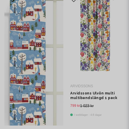
ARVIDSSONS
Arvidssons Ulvön multi
multibandslängd 1 pack
799 kr
1 023 kr
I webblager - 4-8 dagar