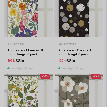
ARVIDSSONS
ARVIDSSONS
Arvidssons Ulvön multi
Arvidssons Frö svart
panellängd 2 pack
panellängd 2 pack
499 kr
635 kr
499 kr
635 kr
I webblager - 4-8 dagar
I webblager - 4-8 dagar
-30%
-25%