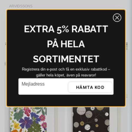
ARVIDSSONS
Arvidssons Vintertid
ljusblå panellängd 2
pack
EXTRA 5% RABATT
499 kr
635 kr
I webblager - 4-8 dagar
PÅ HELA
-21%
-21%
SORTIMENTET
Registrera din e‑post och få en exklusiv rabattkod –
gäller hela köpet, även på reavaror!
email
Mejladress
HÄMTA KOD