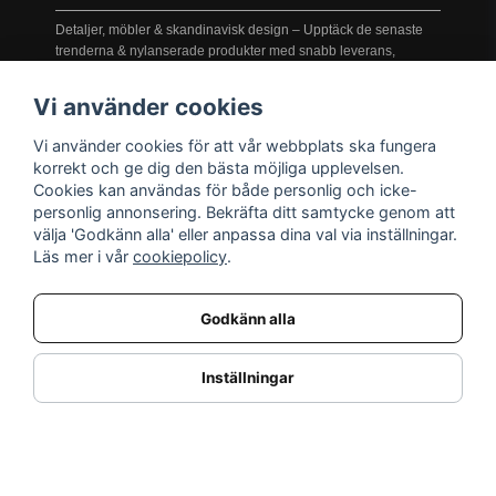
Detaljer, möbler & skandinavisk design – Upptäck de senaste
trenderna & nylanserade produkter med snabb leverans,
prisgaranti och service i världsklass!
Vi använder cookies
Vi använder cookies för att vår webbplats ska fungera
INFORMATION
korrekt och ge dig den bästa möjliga upplevelsen.
Cookies kan användas för både personlig och icke-
Nyheter
personlig annonsering. Bekräfta ditt samtycke genom att
Kampanjer
välja 'Godkänn alla' eller anpassa dina val via inställningar.
Varumärken
Läs mer i vår
cookiepolicy
.
Varför handla hos oss?
Returnera en vara
Godkänn alla
KUNDSERVICE
Logga in
Inställningar
Köpe- & leveransvillkor
Kundservice
Integritetspolicy
Cookies