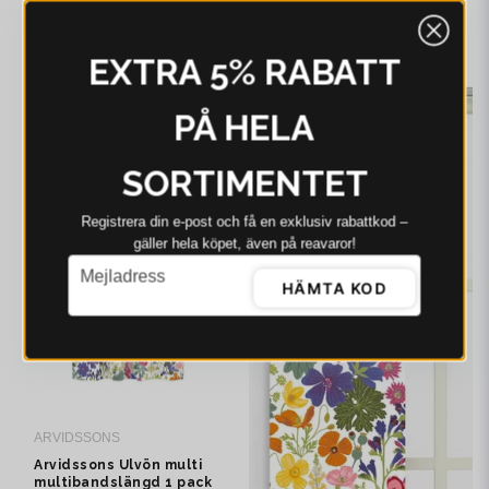
pack
pack
625 kr
499 kr
635 kr
EXTRA 5% RABATT
I webblager - 4-8 dagar
I webblager - 4-8 dagar
-22%
-21%
PÅ HELA
SORTIMENTET
Registrera din e‑post och få en exklusiv rabattkod –
gäller hela köpet, även på reavaror!
email
Mejladress
HÄMTA KOD
ARVIDSSONS
Arvidssons Ulvön multi
multibandslängd 1 pack