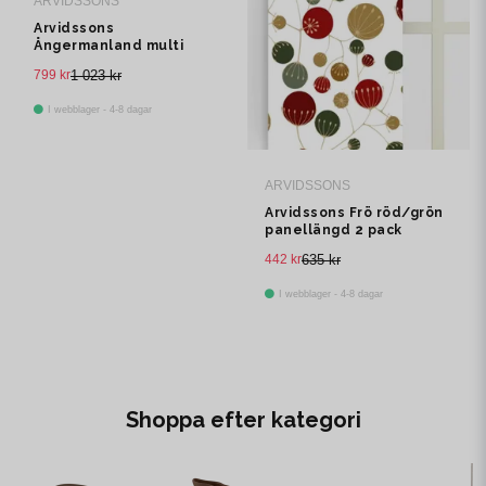
ARVIDSSONS
Arvidssons
Ångermanland multi
multibandslängd 1 pack
799 kr
1 023 kr
I webblager - 4-8 dagar
ARVIDSSONS
Arvidssons Frö röd/grön
panellängd 2 pack
442 kr
635 kr
I webblager - 4-8 dagar
Shoppa efter kategori