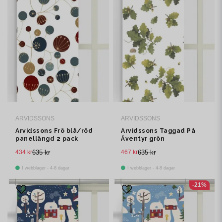
ARVIDSSONS
ARVIDSSONS
Arvidssons Frö blå/röd
Arvidssons Taggad På
panellängd 2 pack
Äventyr grön
panelgardin 2 pack
434 kr
635 kr
467 kr
635 kr
I webblager - 4-8 dagar
I webblager - 4-8 dagar
-21%