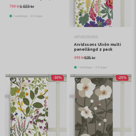
799 kr
1 023 kr
I webblager - 4-8 dagar
ARVIDSSONS
Arvidssons Ulvön multi
panellängd 2 pack
499 kr
635 kr
I webblager - 4-8 dagar
-30%
-25%