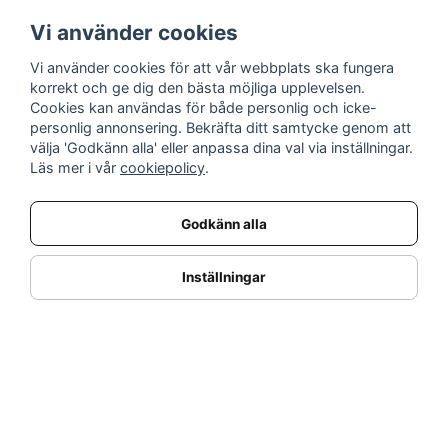
prisgaranti och service i världsklass!
Vi använder cookies
Vi använder cookies för att vår webbplats ska fungera
INFORMATION
korrekt och ge dig den bästa möjliga upplevelsen.
Cookies kan användas för både personlig och icke-
Nyheter
personlig annonsering. Bekräfta ditt samtycke genom att
Kampanjer
välja 'Godkänn alla' eller anpassa dina val via inställningar.
Varumärken
Läs mer i vår
cookiepolicy
.
Varför handla hos oss?
Returnera en vara
Godkänn alla
KUNDSERVICE
Logga in
Inställningar
Köpe- & leveransvillkor
Kundservice
Integritetspolicy
Cookies
Retur- & återbetalningspolicy
SORTIMENT
Dukning & Servering