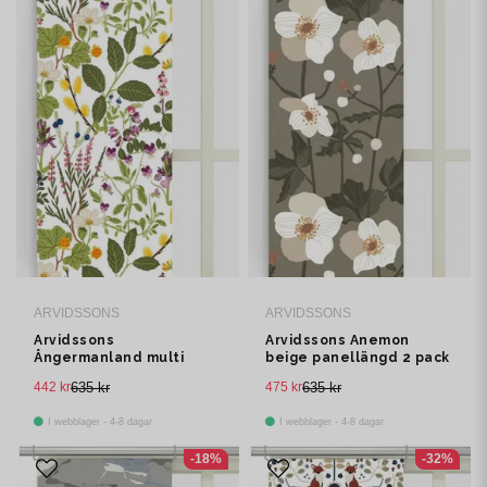
ARVIDSSONS
ARVIDSSONS
Arvidssons
Arvidssons Anemon
Ångermanland multi
beige panellängd 2 pack
panellängd 2 pack
442 kr
635 kr
475 kr
635 kr
I webblager - 4-8 dagar
I webblager - 4-8 dagar
-18%
-32%