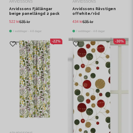
ARVIDSSONS
ARVIDSSONS
Arvidssons Fjällängar
Arvidssons Rävstigen
beige panellängd 2 pack
offwhite/röd
panelgardin 2 pack
522 kr
635 kr
434 kr
635 kr
I webblager - 4-8 dagar
I webblager - 4-8 dagar
-22%
-30%