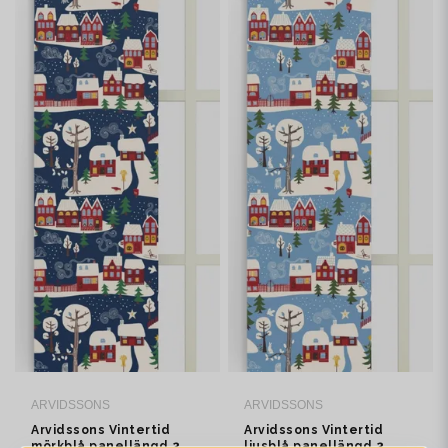
ARVIDSSONS
ARVIDSSONS
Arvidssons Vintertid
Arvidssons Vintertid
mörkblå panellängd 2
ljusblå panellängd 2