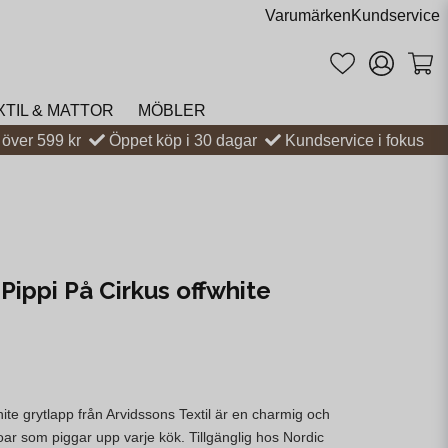
Varumärken
Kundservice
XTIL & MATTOR
MÖBLER
t över 599 kr
Öppet köp i 30 dagar
Kundservice i fokus
Pippi På Cirkus offwhite
hite grytlapp från Arvidssons Textil är en charmig och
ar som piggar upp varje kök. Tillgänglig hos Nordic