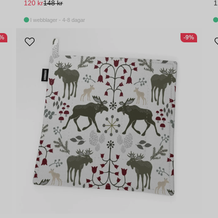
120 kr
148 kr
1
I webblager - 4-8 dagar
1%
-9%