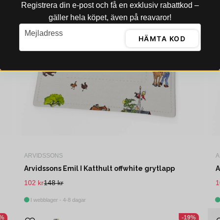
Registrera din e‑post och få en exklusiv rabattkod –
gäller hela köpet, även på reavaror!
email
Mejladress
HÄMTA KOD
ARVIDSSONS
A
Arvidssons Emil I Katthult offwhite grytlapp
A
102 kr
148 kr
1
I webblager - 4-8 dagar
4%
-19%