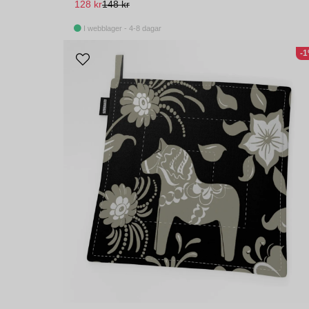
128 kr
148 kr
I webblager - 4-8 dagar
-