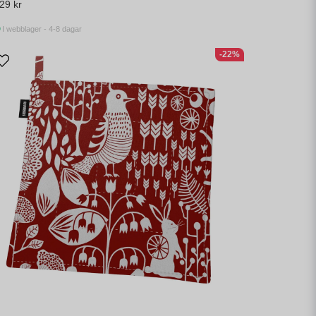
29 kr
I webblager - 4-8 dagar
-22%