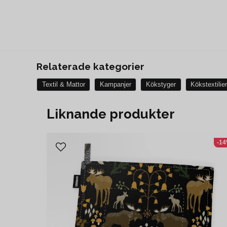
Relaterade kategorier
Textil & Mattor
Kampanjer
Kökstyger
Kökstextilie
Liknande produkter
-1