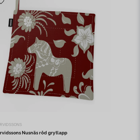
RVIDSSONS
rvidssons Nusnäs röd grytlapp