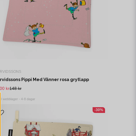
RVIDSSONS
rvidssons Pippi Med Vänner rosa grytlapp
00 kr
148 kr
I webblager - 4-8 dagar
-30%