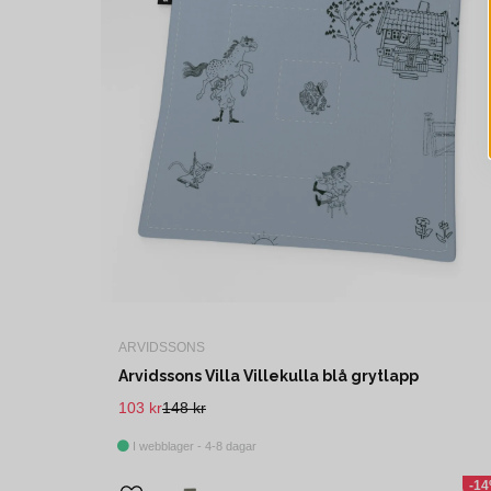
ARVIDSSONS
Arvidssons Villa Villekulla blå grytlapp
103 kr
148 kr
I webblager - 4-8 dagar
-1