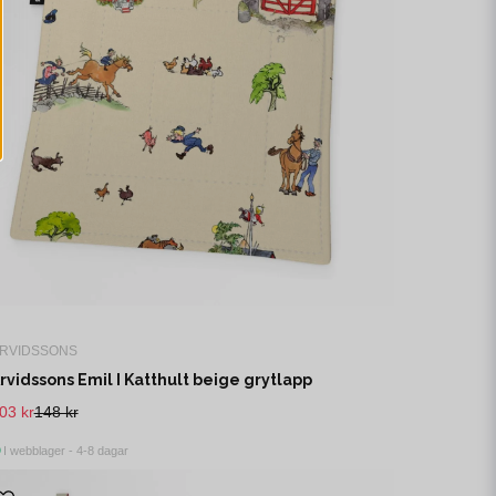
RVIDSSONS
rvidssons Emil I Katthult beige grytlapp
03 kr
148 kr
I webblager - 4-8 dagar