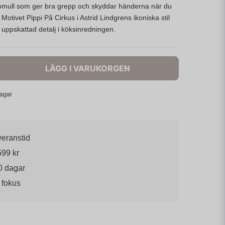
omull som ger bra grepp och skyddar händerna när du
Motivet Pippi På Cirkus i Astrid Lindgrens ikoniska stil
n uppskattad detalj i köksinredningen.
LÄGG I VARUKORGEN
dagar
veranstid
599 kr
0 dagar
 fokus