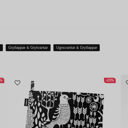
r
Grytlappar & Grytvantar
Ugnsvantar & Grytlappar
4%
-23%