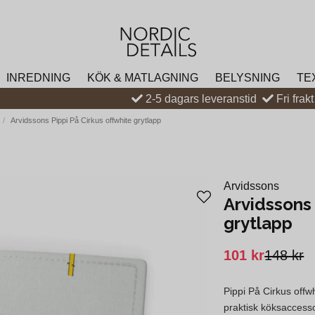
INREDNING
KÖK & MATLAGNING
BELYSNING
TE
2-5 dagars leveranstid
Fri frak
Arvidssons Pippi På Cirkus offwhite grytlapp
Arvidssons
Arvidssons 
grytlapp
101 kr
148 kr
Pippi På Cirkus offw
praktisk köksaccesso