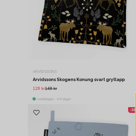
ARVIDSSONS
Arvidssons Skogens Konung svart grytlapp
128 kr
148 kr
I webblager - 4-8 dagar
-3