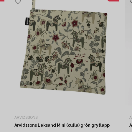
ARVIDSSONS
A
Arvidssons Leksand Mini (culla) grön grytlapp
A