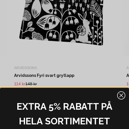
ARVIDSSONS
A
Arvidssons Fyri svart grytlapp
A
114 kr
148 kr
1
I webblager - 4-8 dagar
EXTRA 5% RABATT PÅ
0%
-31%
HELA SORTIMENTET