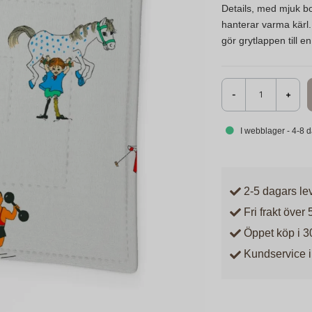
Details, med mjuk b
hanterar varma kärl. 
gör grytlappen till e
-
+
I webblager - 4-8 
2-5 dagars le
Fri frakt över 
Öppet köp i 3
Kundservice i