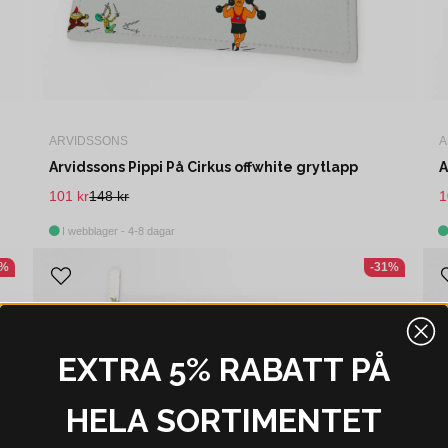
ARVIDSSONS
A
Arvidssons Pippi På Cirkus offwhite grytlapp
A
101 kr
148 kr
1
I webblager - 4-8 dagar
0%
-31%
EXTRA 5% RABATT PÅ
HELA SORTIMENTET