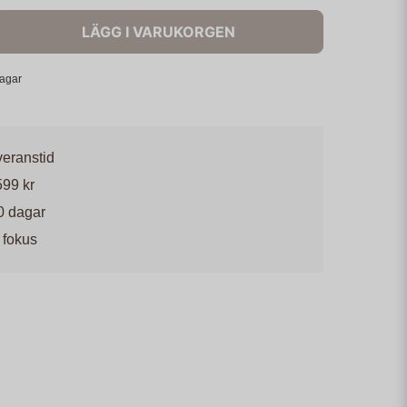
LÄGG I VARUKORGEN
dagar
veranstid
599 kr
0 dagar
 fokus