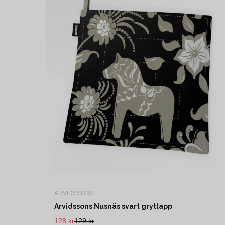
ARVIDSSONS
Arvidssons Nusnäs svart grytlapp
128 kr
129 kr