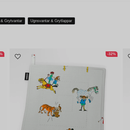
 & Grytvantar
Ugnsvantar & Grytlappar
4%
-32%