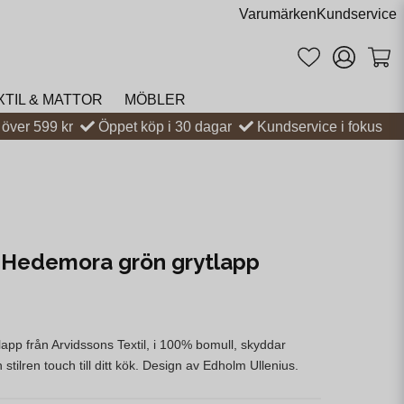
Varumärken
Kundservice
XTIL & MATTOR
MÖBLER
t över 599 kr
Öppet köp i 30 dagar
Kundservice i fokus
 Hedemora grön grytlapp
pp från Arvidssons Textil, i 100% bomull, skyddar
tilren touch till ditt kök. Design av Edholm Ullenius.