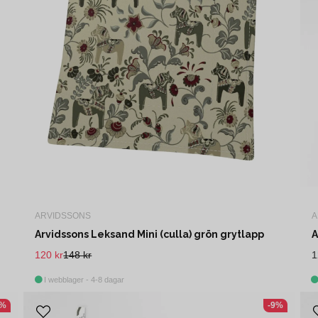
ARVIDSSONS
A
Arvidssons Leksand Mini (culla) grön grytlapp
A
120 kr
148 kr
1
I webblager - 4-8 dagar
1%
-9%