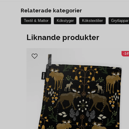
Relaterade kategorier
Textil & Mattor
Kökstyger
Kökstextilier
Grytlappar
Liknande produkter
-1