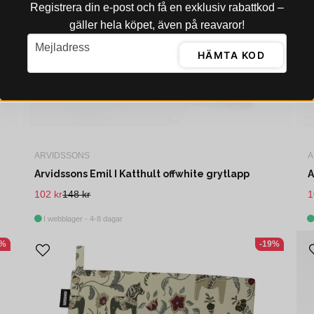
Registrera din e‑post och få en exklusiv rabattkod –
gäller hela köpet, även på reavaror!
email
Mejladress
HÄMTA KOD
ARVIDSSONS
A
Arvidssons Emil I Katthult offwhite grytlapp
A
102 kr
148 kr
1
I webblager - 4-8 dagar
4%
-19%