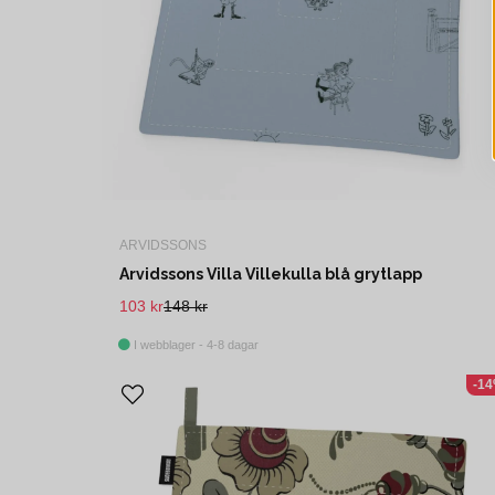
ARVIDSSONS
Arvidssons Villa Villekulla blå grytlapp
103 kr
148 kr
I webblager - 4-8 dagar
-1