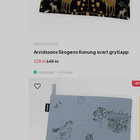
ARVIDSSONS
Arvidssons Skogens Konung svart grytlapp
128 kr
148 kr
I webblager - 4-8 dagar
-3