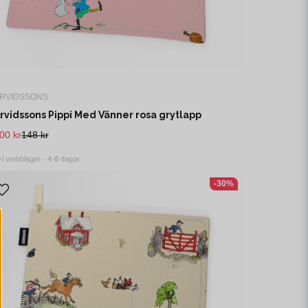
RVIDSSONS
rvidssons Pippi Med Vänner rosa grytlapp
00 kr
148 kr
I webblager - 4-8 dagar
-30%