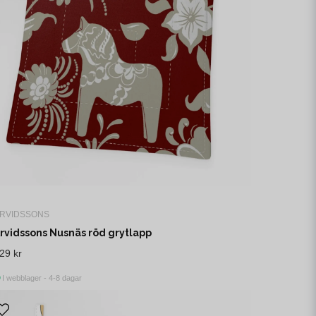
RVIDSSONS
rvidssons Nusnäs röd grytlapp
29 kr
I webblager - 4-8 dagar