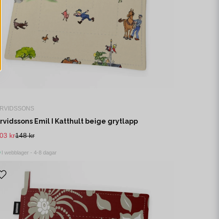
RVIDSSONS
rvidssons Emil I Katthult beige grytlapp
03 kr
148 kr
I webblager - 4-8 dagar