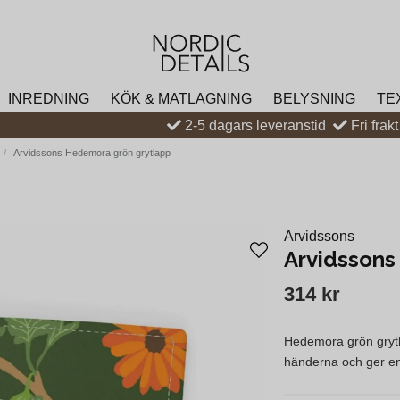
INREDNING
KÖK & MATLAGNING
BELYSNING
TE
2-5 dagars leveranstid
Fri frak
Arvidssons Hedemora grön grytlapp
Arvidssons
Arvidssons
314 kr
Hedemora grön grytla
händerna och ger en s