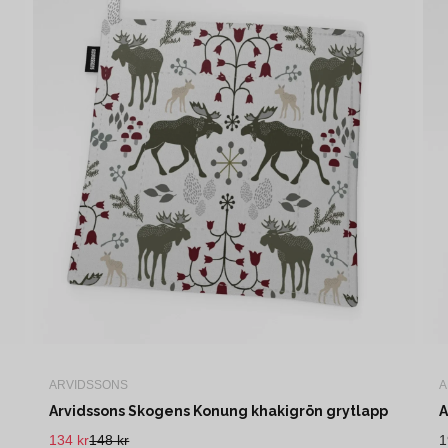
ARVIDSSONS
A
Arvidssons Skogens Konung khakigrön grytlapp
A
134 kr
148 kr
1