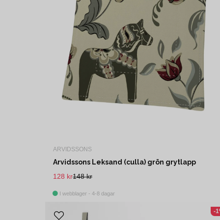
ARVIDSSONS
Arvidssons Leksand (culla) grön grytlapp
128 kr
148 kr
I webblager - 4-8 dagar
-