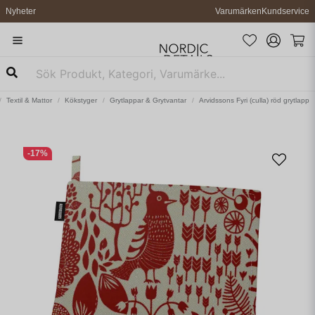
Nyheter
Varumärken
Kundservice
Textil & Mattor
Kökstyger
Grytlappar & Grytvantar
Arvidssons Fyri (culla) röd grytlapp
-
17
%