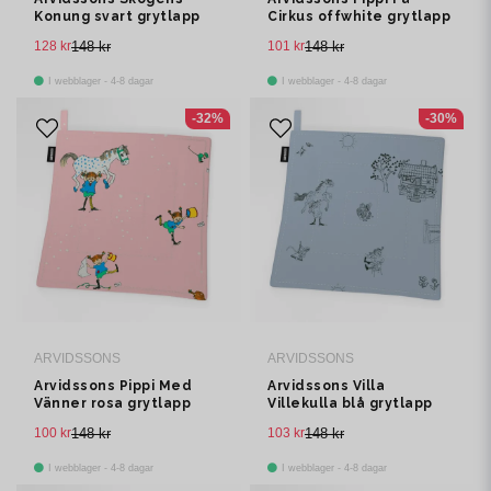
Konung svart grytlapp
Cirkus offwhite grytlapp
128 kr
148 kr
101 kr
148 kr
I webblager - 4-8 dagar
I webblager - 4-8 dagar
-32%
-30%
ARVIDSSONS
ARVIDSSONS
Arvidssons Pippi Med
Arvidssons Villa
Vänner rosa grytlapp
Villekulla blå grytlapp
100 kr
148 kr
103 kr
148 kr
I webblager - 4-8 dagar
I webblager - 4-8 dagar