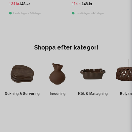
grytlapp
134 kr
148 kr
114 kr
148 kr
I webblager - 4-8 dagar
I webblager - 4-8 dagar
Shoppa efter kategori
Dukning & Servering
Inredning
Kök & Matlagning
Belysn