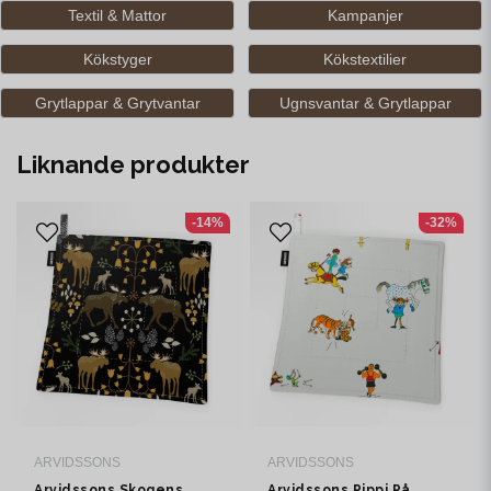
Textil & Mattor
Kampanjer
Kökstyger
Kökstextilier
Grytlappar & Grytvantar
Ugnsvantar & Grytlappar
Liknande produkter
-14%
-32%
ARVIDSSONS
ARVIDSSONS
Arvidssons Skogens
Arvidssons Pippi På