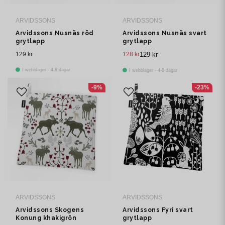
ARVIDSSONS
ARVIDSSONS
Arvidssons Nusnäs röd
Arvidssons Nusnäs svart
grytlapp
grytlapp
129 kr
128 kr
129 kr
I webblager - 4-8 dagar
I webblager - 4-8 dagar
-9%
-23%
ARVIDSSONS
ARVIDSSONS
Arvidssons Skogens
Arvidssons Fyri svart
Konung khakigrön
grytlapp