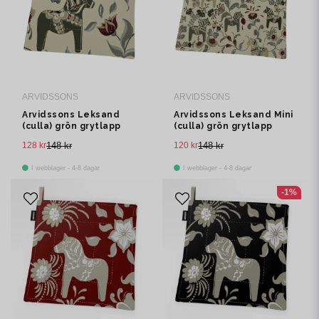
ARVIDSSONS
ARVIDSSONS
Arvidssons Leksand
Arvidssons Leksand Mini
(culla) grön grytlapp
(culla) grön grytlapp
128 kr
148 kr
120 kr
148 kr
I webblager - 4-8 dagar
I webblager - 4-8 dagar
-1%