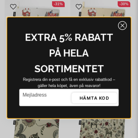
-31%
-30%
EXTRA 5% RABATT
PÅ HELA
SORTIMENTET
ARVIDSSONS
ARVIDSSONS
Arvidssons Emil I
Arvidssons Emil I
Registrera din e‑post och få en exklusiv rabattkod –
Katthult offwhite
Katthult beige grytlapp
gäller hela köpet, även på reavaror!
grytlapp
email
102 kr
148 kr
103 kr
148 kr
Mejladress
HÄMTA KOD
I webblager - 4-8 dagar
I webblager - 4-8 dagar
-14%
-19%