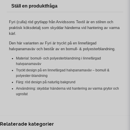
Ställ en produktfråga
Fyri (culla) röd grytlapp från Arvidssons Textil är en stilren och
praktisk köksdetalj som skyddar händerna vid hantering av varma
kärl.
Den här varianten av Fyri är tryckt på en linnefärgad
halvpanamaväv och består av en bomull- & polyesterblandning.
Material: bomull- och polyesterblandning i linnefärgad
halvpanamaväv
Tryckt design på en linnefärgad halvpanamaväv – bomull &
polyester-blandning
Färg: röd design på naturlig bakgrund
Användning: skyddar händerna vid hantering av varma grytor och
ugnsfat
Relaterade kategorier