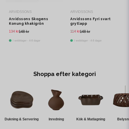
ARVIDSSONS
ARVIDSSONS
Arvidssons Skogens
Arvidssons Fyri svart
Konung khakigrön
grytlapp
grytlapp
134 kr
148 kr
114 kr
148 kr
I webblager - 4-8 dagar
I webblager - 4-8 dagar
Shoppa efter kategori
Dukning & Servering
Inredning
Kök & Matlagning
Belysn