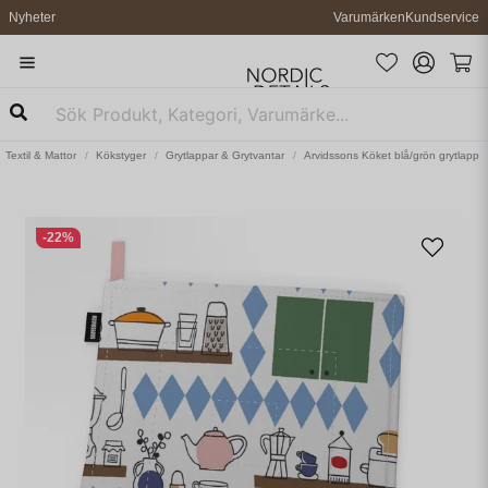
Nyheter
Varumärken
Kundservice
Textil & Mattor
Kökstyger
Grytlappar & Grytvantar
Arvidssons Köket blå/grön grytlapp
-
22
%