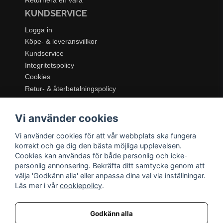
Returnera en vara
KUNDSERVICE
Logga in
Köpe- & leveransvillkor
Kundservice
Integritetspolicy
Cookies
Retur- & återbetalningspolicy
SORTIMENT
Vi använder cookies
Dukning & Servering
Inredning
Vi använder cookies för att vår webbplats ska fungera
Kök & Matlagning
korrekt och ge dig den bästa möjliga upplevelsen.
Belysning
Cookies kan användas för både personlig och icke-
personlig annonsering. Bekräfta ditt samtycke genom att
Textil & Mattor
välja 'Godkänn alla' eller anpassa dina val via inställningar.
Möbler
Läs mer i vår
cookiepolicy
.
Godkänn alla