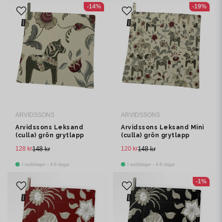
-14%
-19%
ARVIDSSONS
ARVIDSSONS
Arvidssons Leksand
Arvidssons Leksand Mini
(culla) grön grytlapp
(culla) grön grytlapp
128 kr
148 kr
120 kr
148 kr
I webblager - 4-8 dagar
I webblager - 4-8 dagar
-1%