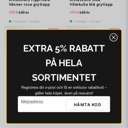
Vänner rosa grytlapp
Villekulla blå grytlapp
100 kr
148 kr
103 kr
148 kr
I webblager - 4-8 dagar
I webblager - 4-8 dagar
-31%
-30%
EXTRA 5% RABATT
PÅ HELA
SORTIMENTET
Registrera din e‑post och få en exklusiv rabattkod –
gäller hela köpet, även på reavaror!
ARVIDSSONS
ARVIDSSONS
email
Arvidssons Emil I
Arvidssons Emil I
Mejladress
HÄMTA KOD
Katthult offwhite
Katthult beige grytlapp
grytlapp
102 kr
148 kr
103 kr
148 kr
I webblager - 4-8 dagar
I webblager - 4-8 dagar