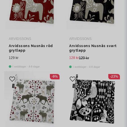
ARVIDSSONS
ARVIDSSONS
Arvidssons Nusnäs röd
Arvidssons Nusnäs svart
grytlapp
grytlapp
129 kr
128 kr
129 kr
I webblager - 4-8 dagar
I webblager - 4-8 dagar
-9%
-23%