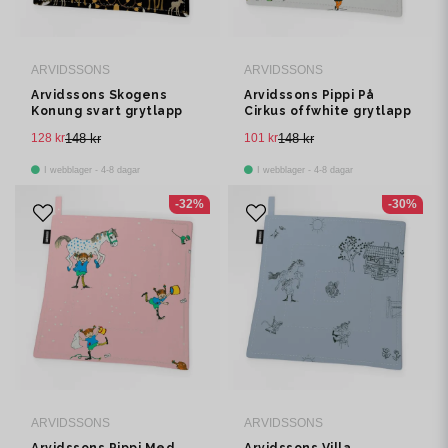
ARVIDSSONS
ARVIDSSONS
Arvidssons Skogens
Arvidssons Pippi På
Konung svart grytlapp
Cirkus offwhite grytlapp
128 kr
148 kr
101 kr
148 kr
I webblager - 4-8 dagar
I webblager - 4-8 dagar
-32%
-30%
ARVIDSSONS
ARVIDSSONS
Arvidssons Pippi Med
Arvidssons Villa