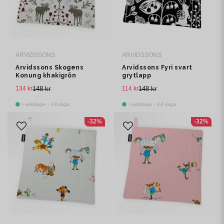
ARVIDSSONS
ARVIDSSONS
Arvidssons Skogens
Arvidssons Fyri svart
Konung khakigrön
grytlapp
grytlapp
134 kr
148 kr
114 kr
148 kr
I webblager - 4-8 dagar
I webblager - 4-8 dagar
-32%
-32%