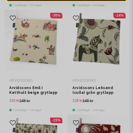
I webblager - 4-8 dagar
I webblager - 4-8 dagar
-30%
-14%
ARVIDSSONS
ARVIDSSONS
Arvidssons Emil I
Arvidssons Leksand
Katthult beige grytlapp
(culla) grön grytlapp
103 kr
148 kr
128 kr
148 kr
I webblager - 4-8 dagar
I webblager - 4-8 dagar
-19%