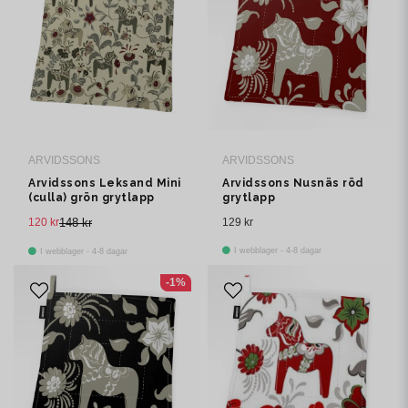
ARVIDSSONS
ARVIDSSONS
Arvidssons Leksand Mini
Arvidssons Nusnäs röd
(culla) grön grytlapp
grytlapp
120 kr
148 kr
129 kr
I webblager - 4-8 dagar
I webblager - 4-8 dagar
-1%