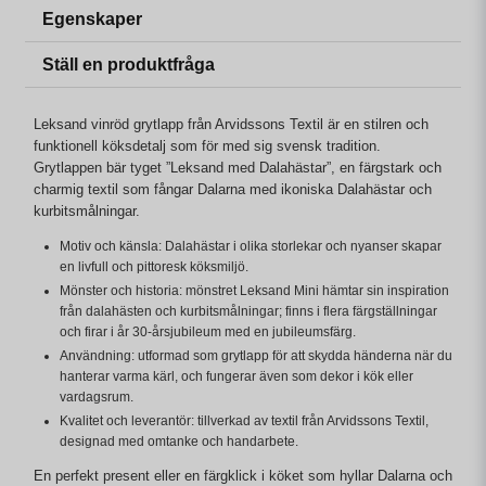
Egenskaper
Ställ en produktfråga
Leksand vinröd grytlapp från Arvidssons Textil är en stilren och
funktionell köksdetalj som för med sig svensk tradition.
Grytlappen bär tyget ”Leksand med Dalahästar”, en färgstark och
charmig textil som fångar Dalarna med ikoniska Dalahästar och
kurbitsmålningar.
Motiv och känsla: Dalahästar i olika storlekar och nyanser skapar
en livfull och pittoresk köksmiljö.
Mönster och historia: mönstret Leksand Mini hämtar sin inspiration
från dalahästen och kurbitsmålningar; finns i flera färgställningar
och firar i år 30-årsjubileum med en jubileumsfärg.
Användning: utformad som grytlapp för att skydda händerna när du
hanterar varma kärl, och fungerar även som dekor i kök eller
vardagsrum.
Kvalitet och leverantör: tillverkad av textil från Arvidssons Textil,
designad med omtanke och handarbete.
En perfekt present eller en färgklick i köket som hyllar Dalarna och