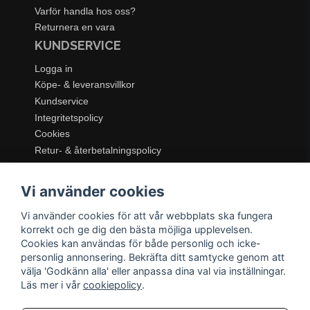
Varför handla hos oss?
Returnera en vara
KUNDSERVICE
Logga in
Köpe- & leveransvillkor
Kundservice
Integritetspolicy
Cookies
Retur- & återbetalningspolicy
SORTIMENT
Vi använder cookies
Dukning & Servering
Inredning
Vi använder cookies för att vår webbplats ska fungera
Kök & Matlagning
korrekt och ge dig den bästa möjliga upplevelsen.
Belysning
Cookies kan användas för både personlig och icke-
personlig annonsering. Bekräfta ditt samtycke genom att
Textil & Mattor
välja 'Godkänn alla' eller anpassa dina val via inställningar.
Möbler
Läs mer i vår
cookiepolicy
.