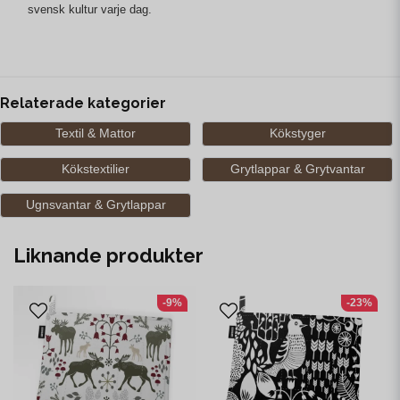
svensk kultur varje dag.
Relaterade kategorier
Textil & Mattor
Kökstyger
Kökstextilier
Grytlappar & Grytvantar
Ugnsvantar & Grytlappar
Liknande produkter
-9%
-23%