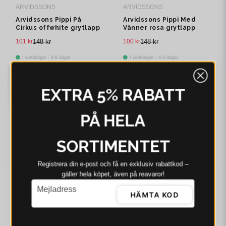
ARVIDSSONS
ARVIDSSONS
Arvidssons Pippi På
Arvidssons Pippi Med
Cirkus offwhite grytlapp
Vänner rosa grytlapp
101 kr
148 kr
100 kr
148 kr
I webblager - 4-8 dagar
I webblager - 4-8 dagar
-30%
-31%
EXTRA 5% RABATT
PÅ HELA
SORTIMENTET
Registrera din e‑post och få en exklusiv rabattkod –
gäller hela köpet, även på reavaror!
email
ARVIDSSONS
ARVIDSSONS
Mejladress
HÄMTA KOD
Arvidssons Villa
Arvidssons Emil I
Villekulla blå grytlapp
Katthult offwhite
grytlapp
103 kr
148 kr
102 kr
148 kr