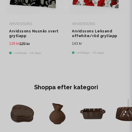
ARVIDSSONS
ARVIDSSONS
Arvidssons Nusnäs svart
Arvidssons Leksand
grytlapp
offwhite/röd grytlapp
128 kr
129 kr
143 kr
I webblager - 4-8 dagar
I webblager - 4-8 dagar
Shoppa efter kategori