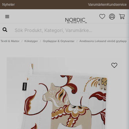
Nyheter
Varumärken
Kundservice
Textil & Mattor
Kökstyger
Grytlappar & Grytvantar
Arvidssons Leksand vinröd grytlapp