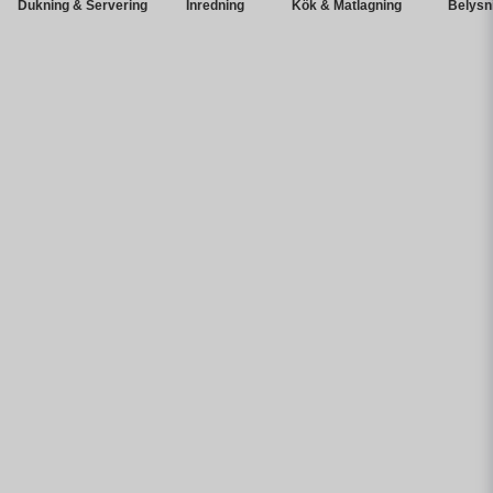
Dukning & Servering
Inredning
Kök & Matlagning
Belysn