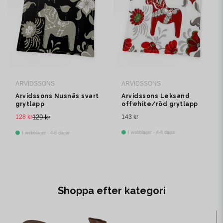
ARVIDSSONS
ARVIDSSONS
Arvidssons Nusnäs svart
Arvidssons Leksand
grytlapp
offwhite/röd grytlapp
128 kr
129 kr
143 kr
I webblager - 4-8 dagar
I webblager - 4-8 dagar
Shoppa efter kategori