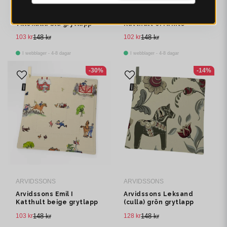
ARVIDSSONS
ARVIDSSONS
Arvidssons Villa
Arvidssons Emil I
Villekulla blå grytlapp
Katthult offwhite
grytlapp
103 kr
148 kr
102 kr
148 kr
I webblager - 4-8 dagar
I webblager - 4-8 dagar
-30%
-14%
ARVIDSSONS
ARVIDSSONS
Arvidssons Emil I
Arvidssons Leksand
Katthult beige grytlapp
(culla) grön grytlapp
103 kr
148 kr
128 kr
148 kr