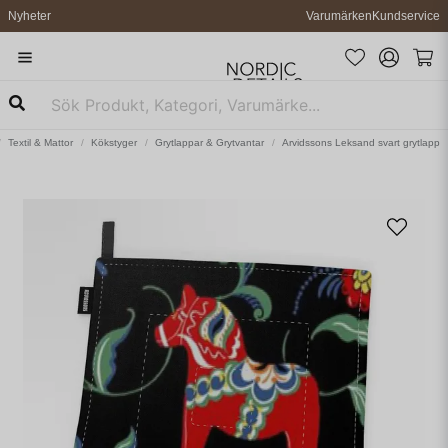
Nyheter
Varumärken
Kundservice
Textil & Mattor
Kökstyger
Grytlappar & Grytvantar
Arvidssons Leksand svart grytlapp