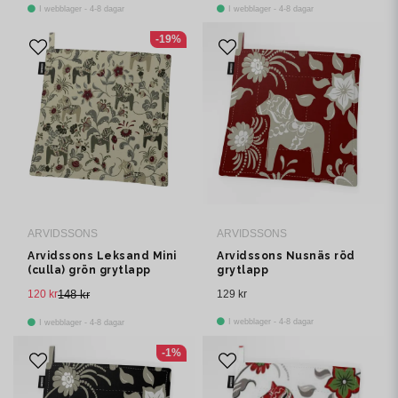
I webblager - 4-8 dagar
I webblager - 4-8 dagar
-19%
ARVIDSSONS
ARVIDSSONS
Arvidssons Leksand Mini
Arvidssons Nusnäs röd
(culla) grön grytlapp
grytlapp
120 kr
148 kr
129 kr
I webblager - 4-8 dagar
I webblager - 4-8 dagar
-1%