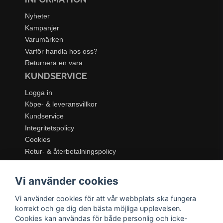
Nyheter
Kampanjer
Varumärken
Varför handla hos oss?
Returnera en vara
KUNDSERVICE
Logga in
Köpe- & leveransvillkor
Kundservice
Integritetspolicy
Cookies
Retur- & återbetalningspolicy
SORTIMENT
Vi använder cookies
Dukning & Servering
Inredning
Vi använder cookies för att vår webbplats ska fungera
Kök & Matlagning
korrekt och ge dig den bästa möjliga upplevelsen.
Belysning
Cookies kan användas för både personlig och icke-