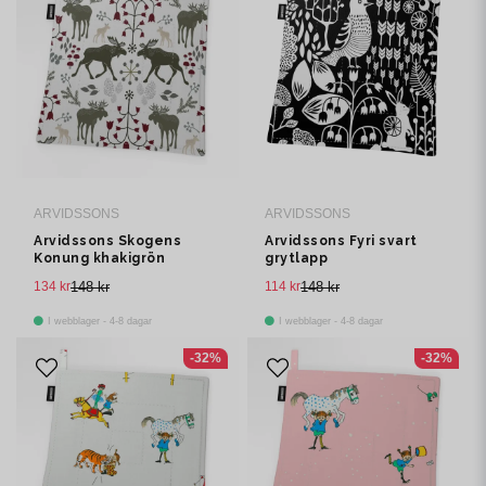
ARVIDSSONS
ARVIDSSONS
Arvidssons Skogens
Arvidssons Fyri svart
Konung khakigrön
grytlapp
grytlapp
134 kr
148 kr
114 kr
148 kr
I webblager - 4-8 dagar
I webblager - 4-8 dagar
-32%
-32%