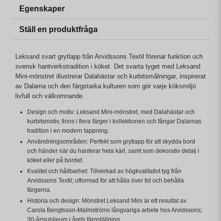
Egenskaper
Ställ en produktfråga
Leksand svart grytlapp från Arvidssons Textil förenar funktion och
svensk hantverkstradition i köket. Det svarta tyget med Leksand
Mini-mönstret illustrerar Dalahästar och kurbitsmålningar, inspirerat
av Dalarna och den färgstarka kulturen som gör varje köksmiljö
livfull och välkomnande.
Design och motiv: Leksand Mini-mönstret, med Dalahästar och
kurbitsmotiv, finns i flera färger i kollektionen och fångar Dalarnas
tradition i en modern tappning.
Användningsområden: Perfekt som grytlapp för att skydda bord
och händer när du hanterar heta kärl, samt som dekorativ detalj i
köket eller på bordet.
Kvalitet och hållbarhet: Tillverkad av högkvalitativt tyg från
Arvidssons Textil; utformad för att hålla över tid och behålla
färgerna.
Historia och design: Mönstret Leksand Mini är ett resultat av
Carola Bengtsson-Malmströms långvariga arbete hos Arvidssons;
30-årsjubileum i årets färgställning.