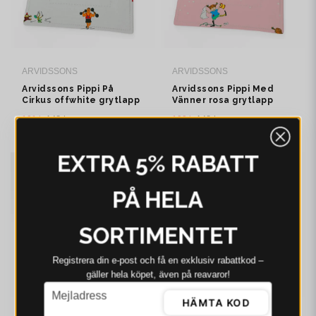
ARVIDSSONS
ARVIDSSONS
Arvidssons Pippi På
Arvidssons Pippi Med
Cirkus offwhite grytlapp
Vänner rosa grytlapp
101 kr
148 kr
100 kr
148 kr
I webblager - 4-8 dagar
I webblager - 4-8 dagar
EXTRA 5% RABATT
-30%
-31%
PÅ HELA
SORTIMENTET
Registrera din e‑post och få en exklusiv rabattkod –
gäller hela köpet, även på reavaror!
email
Mejladress
HÄMTA KOD