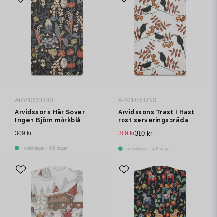
ARVIDSSONS
ARVIDSSONS
Arvidssons Här Sover
Arvidssons Trast I Hast
Ingen Björn mörkblå
rost serveringsbräda
serveringsbräda
309 kr
309 kr
310 kr
I webblager - 4-8 dagar
I webblager - 4-8 dagar