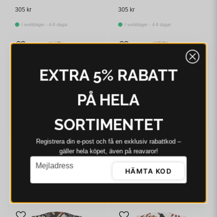
305 kr
305 kr
I webblager - 4-8 dagar
I webblager - 4-8 dagar
EXTRA 5% RABATT
PÅ HELA
SORTIMENTET
Registrera din e‑post och få en exklusiv rabattkod –
ARVIDSSONS
ARVIDSSONS
gäller hela köpet, även på reavaror!
Arvidssons Kust beige
Arvidssons Stortorget
email
Mejladress
serveringsbräda
multi serveringsbräda
HÄMTA KOD
305 kr
309 kr
I webblager - 4-8 dagar
I webblager - 4-8 dagar