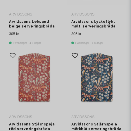
ARVIDSSONS
ARVIDSSONS
Arvidssons Leksand
Arvidssons Lyckeflykt
beige serveringsbräda
multi serveringsbräda
305 kr
305 kr
I webblager - 4-8 dagar
I webblager - 4-8 dagar
ARVIDSSONS
ARVIDSSONS
Arvidssons Stjärnspeja
Arvidssons Stjärnspeja
röd serveringsbräda
mörkblå serveringsbräda