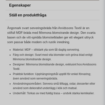
Egenskaper
Ställ en produktfråga
Ängsmark svart serveringsbräda från Arvidssons Textil är en
stilfull MDF-bräda med Minmona blomstrande design. Den svarta
basen och de vitt-spridda blomsterbladen ger ett elegant uttryck
som passar både modern och rustik inredning.
Material: MDF – slitstark yta som tål daglig servering.
Färg och design: Svart med vita blomster och gröna blad enligt
Minmona blomstrande design.
Designer: Minmona blomstrande design, exklusivt hos Arvidssons
Textil.
Praktisk funktion: Upphängningshål upptill för enkel förvaring;
även använd som serveringsbräda.
Användningsområden: Servera små tilltugg, ostar, desserter eller
använd som dekorativt underlägg i kök och matsal.
Underhåll: Torkas av med fuktig trasa – undvik starka kemikalier.