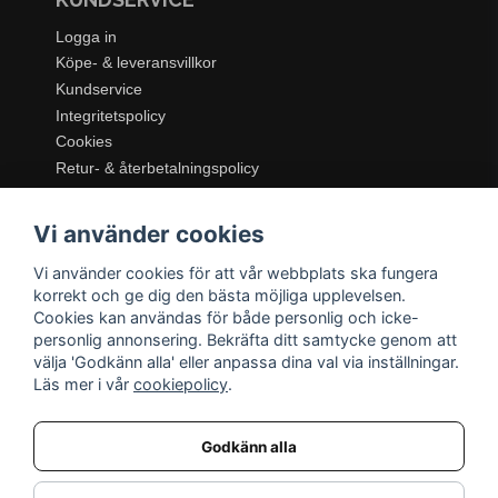
Logga in
Köpe- & leveransvillkor
Kundservice
Integritetspolicy
Cookies
Retur- & återbetalningspolicy
SORTIMENT
Vi använder cookies
Dukning & Servering
Inredning
Vi använder cookies för att vår webbplats ska fungera
Kök & Matlagning
korrekt och ge dig den bästa möjliga upplevelsen.
Belysning
Cookies kan användas för både personlig och icke-
personlig annonsering. Bekräfta ditt samtycke genom att
Textil & Mattor
välja 'Godkänn alla' eller anpassa dina val via inställningar.
Möbler
Läs mer i vår
cookiepolicy
.
Godkänn alla