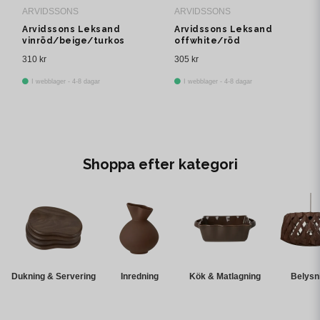
ARVIDSSONS
ARVIDSSONS
Arvidssons Leksand
Arvidssons Leksand
vinröd/beige/turkos
offwhite/röd
serveringsbräda
serveringsbräda
310 kr
305 kr
I webblager - 4-8 dagar
I webblager - 4-8 dagar
Shoppa efter kategori
Dukning & Servering
Inredning
Kök & Matlagning
Belysn