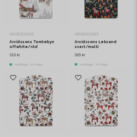
ARVIDSSONS
ARVIDSSONS
Arvidssons Tomtebyn
Arvidssons Leksand
offwhite/röd
svart/multi
serveringsbräda
serveringsbräda
310 kr
305 kr
I webblager - 4-8 dagar
I webblager - 4-8 dagar