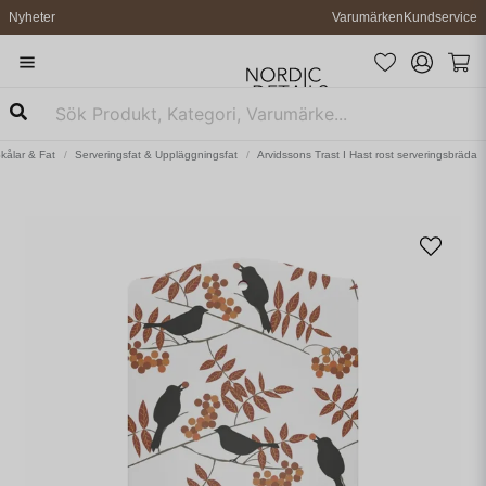
Nyheter
Varumärken
Kundservice
kålar & Fat
Serveringsfat & Uppläggningsfat
Arvidssons Trast I Hast rost serveringsbräda