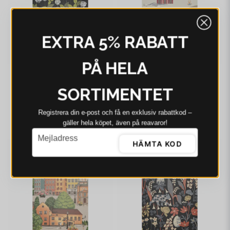
EXTRA 5% RABATT
PÅ HELA
ARVIDSSONS
ARVIDSSONS
SORTIMENTET
Arvidssons Ängsmark
Arvidssons Kust beige
svart serveringsbräda
serveringsbräda
Registrera din e‑post och få en exklusiv rabattkod –
305 kr
305 kr
gäller hela köpet, även på reavaror!
I webblager - 4-8 dagar
I webblager - 4-8 dagar
email
Mejladress
HÄMTA KOD