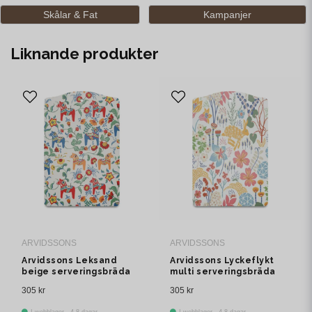
Skålar & Fat
Kampanjer
Liknande produkter
ARVIDSSONS
ARVIDSSONS
Arvidssons Leksand
Arvidssons Lyckeflykt
beige serveringsbräda
multi serveringsbräda
305 kr
305 kr
I webblager - 4-8 dagar
I webblager - 4-8 dagar