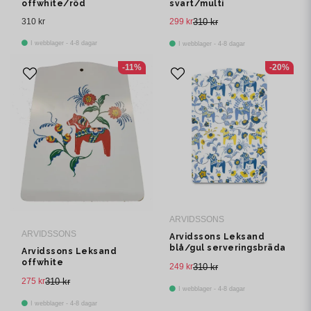
offwhite/röd
svart/multi
serveringsbräda
serveringsbräda
310 kr
299 kr
310 kr
I webblager - 4-8 dagar
I webblager - 4-8 dagar
-11%
-20%
ARVIDSSONS
ARVIDSSONS
Arvidssons Leksand
blå/gul serveringsbräda
Arvidssons Leksand
offwhite
249 kr
310 kr
serveringsbräda
275 kr
310 kr
I webblager - 4-8 dagar
I webblager - 4-8 dagar