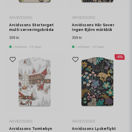
ARVIDSSONS
ARVIDSSONS
Arvidssons Stortorget
Arvidssons Här Sover
multi serveringsbräda
Ingen Björn mörkblå
serveringsbräda
309 kr
309 kr
I webblager - 4-8 dagar
I webblager - 4-8 dagar
-4%
ARVIDSSONS
ARVIDSSONS
Arvidssons Tomtebyn
Arvidssons Lyckeflykt