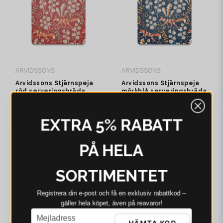
ARVIDSSONS
ARVIDSSONS
Arvidssons Stjärnspeja
Arvidssons Stjärnspeja
röd serveringsbräda
mörkblå serveringsbräda
305 kr
305 kr
EXTRA 5% RABATT
I webblager - 4-8 dagar
I webblager - 4-8 dagar
PÅ HELA
SORTIMENTET
Registrera din e‑post och få en exklusiv rabattkod –
gäller hela köpet, även på reavaror!
email
Mejladress