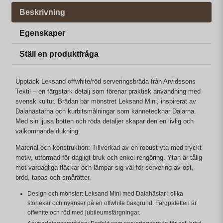
Beskrivning
Egenskaper
Ställ en produktfråga
Upptäck Leksand offwhite/röd serveringsbräda från Arvidssons
Textil – en färgstark detalj som förenar praktisk användning med
svensk kultur. Brädan bär mönstret Leksand Mini, inspirerat av
Dalahästarna och kurbitsmålningar som kännetecknar Dalarna.
Med sin ljusa botten och röda detaljer skapar den en livlig och
välkomnande dukning.
Material och konstruktion: Tillverkad av en robust yta med tryckt
motiv, utformad för dagligt bruk och enkel rengöring. Ytan är tålig
mot vardagliga fläckar och lämpar sig väl för servering av ost,
bröd, tapas och smårätter.
Design och mönster: Leksand Mini med Dalahästar i olika
storlekar och nyanser på en offwhite bakgrund. Färgpaletten är
offwhite och röd med jubileumsfärgningar.