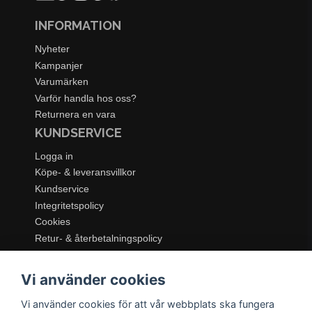
INFORMATION
Nyheter
Kampanjer
Varumärken
Varför handla hos oss?
Returnera en vara
KUNDSERVICE
Logga in
Köpe- & leveransvillkor
Kundservice
Integritetspolicy
Cookies
Retur- & återbetalningspolicy
SORTIMENT
Vi använder cookies
Dukning & Servering
Inredning
Vi använder cookies för att vår webbplats ska fungera