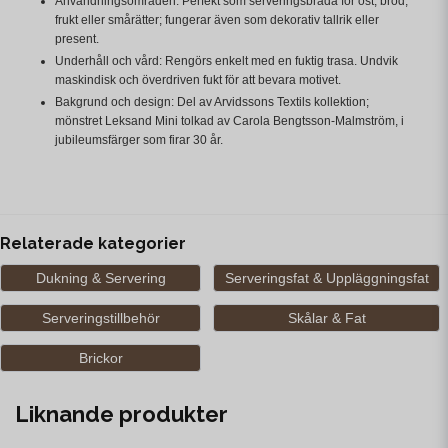
Användningsområden: Perfekt som serveringsbräda för ost, bröd,
frukt eller smårätter; fungerar även som dekorativ tallrik eller
present.
Underhåll och vård: Rengörs enkelt med en fuktig trasa. Undvik
maskindisk och överdriven fukt för att bevara motivet.
Bakgrund och design: Del av Arvidssons Textils kollektion;
mönstret Leksand Mini tolkad av Carola Bengtsson-Malmström, i
jubileumsfärger som firar 30 år.
Relaterade kategorier
Dukning & Servering
Serveringsfat & Uppläggningsfat
Serveringstillbehör
Skålar & Fat
Brickor
Liknande produkter