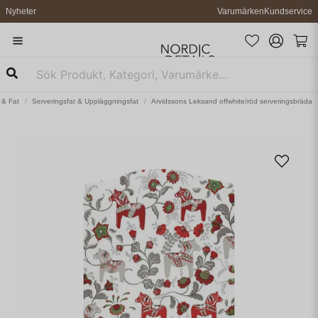
Nyheter
Varumärken
Kundservice
 & Fat
Serveringsfat & Uppläggningsfat
Arvidssons Leksand offwhite/röd serveringsbräda