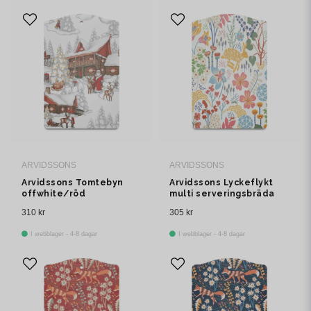
ARVIDSSONS
ARVIDSSONS
Arvidssons Tomtebyn
Arvidssons Lyckeflykt
offwhite/röd
multi serveringsbräda
serveringsbräda
310 kr
305 kr
I webblager - 4-8 dagar
I webblager - 4-8 dagar