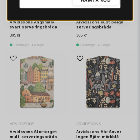
HÄMTA KOD
ARVIDSSONS
ARVIDSSONS
Arvidssons Ängsmark
Arvidssons Kust beige
svart serveringsbräda
serveringsbräda
305 kr
305 kr
I webblager - 4-8 dagar
I webblager - 4-8 dagar
ARVIDSSONS
ARVIDSSONS
Arvidssons Stortorget
Arvidssons Här Sover
multi serveringsbräda
Ingen Björn mörkblå