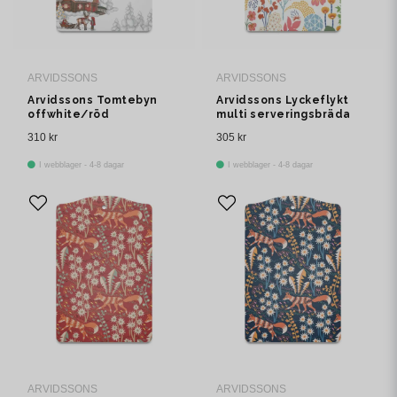
ARVIDSSONS
ARVIDSSONS
Arvidssons Tomtebyn
Arvidssons Lyckeflykt
offwhite/röd
multi serveringsbräda
serveringsbräda
310 kr
305 kr
I webblager - 4-8 dagar
I webblager - 4-8 dagar
ARVIDSSONS
ARVIDSSONS