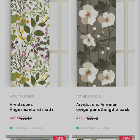
ARVIDSSONS
ARVIDSSONS
Arvidssons
Arvidssons Anemon
Ångermanland multi
beige panellängd 2 pack
panellängd 2 pack
442 kr
635 kr
475 kr
635 kr
I webblager - 4-8 dagar
I webblager - 4-8 dagar
-18%
-26%