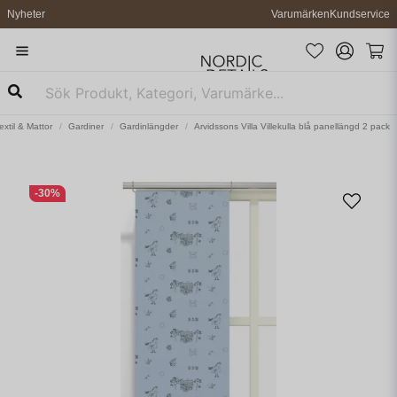
Nyheter
Varumärken
Kundservice
extil & Mattor
Gardiner
Gardinlängder
Arvidssons Villa Villekulla blå panellängd 2 pack
-
30
%