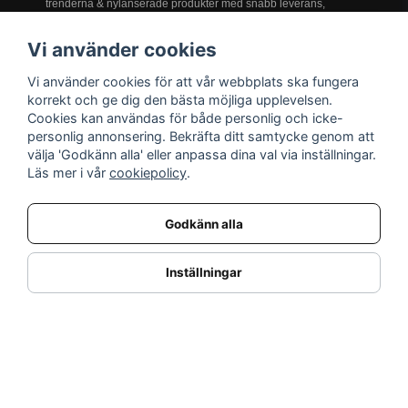
trenderna & nylanserade produkter med snabb leverans,
prisgaranti och service i världsklass!
Vi använder cookies
Vi använder cookies för att vår webbplats ska fungera
INFORMATION
korrekt och ge dig den bästa möjliga upplevelsen.
Cookies kan användas för både personlig och icke-
Nyheter
personlig annonsering. Bekräfta ditt samtycke genom att
Kampanjer
välja 'Godkänn alla' eller anpassa dina val via inställningar.
Varumärken
Läs mer i vår
cookiepolicy
.
Varför handla hos oss?
Returnera en vara
Godkänn alla
KUNDSERVICE
Logga in
Inställningar
Köpe- & leveransvillkor
Kundservice
Integritetspolicy
Cookies
Retur- & återbetalningspolicy
SORTIMENT