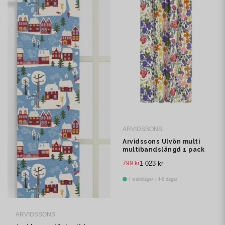
ARVIDSSONS
Arvidssons Ulvön multi
multibandslängd 1 pack
799 kr
1 023 kr
I webblager - 4-8 dagar
ARVIDSSONS