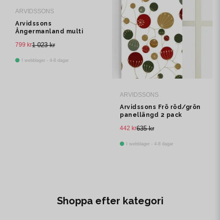
ARVIDSSONS
Arvidssons
Ångermanland multi
multibandslängd 1 pack
799 kr
1 023 kr
I webblager - 4-8 dagar
ARVIDSSONS
Arvidssons Frö röd/grön
panellängd 2 pack
442 kr
635 kr
I webblager - 4-8 dagar
Shoppa efter kategori