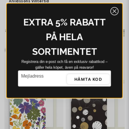
Arvidssons Vintertid
ljusblå panellängd 2
pack
499 kr
635 kr
EXTRA 5% RABATT
I webblager - 4-8 dagar
-21%
-21%
PÅ HELA
SORTIMENTET
Registrera din e‑post och få en exklusiv rabattkod –
gäller hela köpet, även på reavaror!
email
Mejladress
HÄMTA KOD