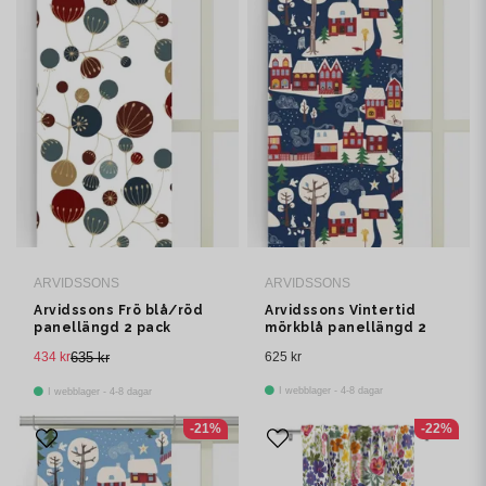
ARVIDSSONS
ARVIDSSONS
Arvidssons Frö blå/röd
Arvidssons Vintertid
panellängd 2 pack
mörkblå panellängd 2
pack
434 kr
635 kr
625 kr
I webblager - 4-8 dagar
I webblager - 4-8 dagar
-21%
-22%