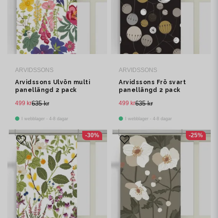
ARVIDSSONS
ARVIDSSONS
Arvidssons Ulvön multi
Arvidssons Frö svart
panellängd 2 pack
panellängd 2 pack
499 kr
635 kr
499 kr
635 kr
I webblager - 4-8 dagar
I webblager - 4-8 dagar
-30%
-25%