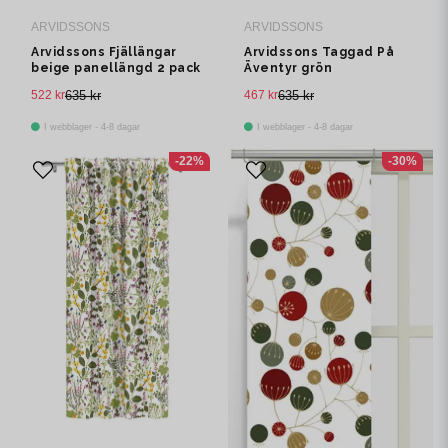
ARVIDSSONS
ARVIDSSONS
Arvidssons Fjällängar
Arvidssons Taggad På
beige panellängd 2 pack
Äventyr grön
panelgardin 2 pack
522 kr
635 kr
467 kr
635 kr
I webblager - 4-8 dagar
I webblager - 4-8 dagar
-22%
-30%