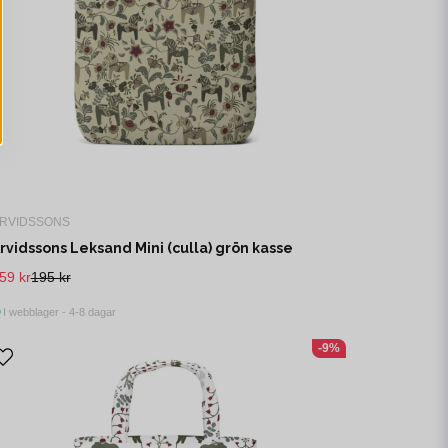
RVIDSSONS
rvidssons Leksand Mini (culla) grön kasse
59 kr
195 kr
I webblager - 4-8 dagar
-9%