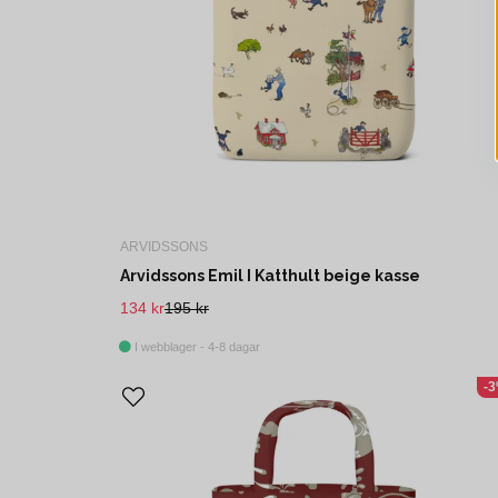
ARVIDSSONS
Arvidssons Emil I Katthult beige kasse
134 kr
195 kr
I webblager - 4-8 dagar
-