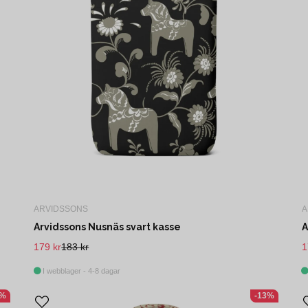
ARVIDSSONS
A
Arvidssons Nusnäs svart kasse
A
179 kr
183 kr
1
I webblager - 4-8 dagar
5%
-13%