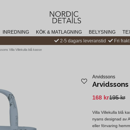
INREDNING
KÖK & MATLAGNING
BELYSNING
TE
2-5 dagars leveranstid
Fri frak
ssons Villa Villekulla blå kasse
Arvidssons
Arvidssons 
168 kr
195 kr
Villa Villekulla blå 
nyans designad av A
eller förvaring hem