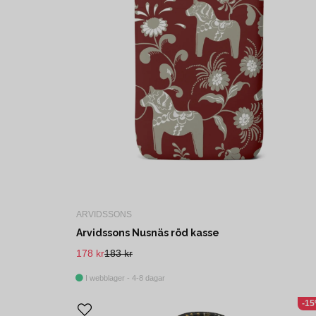
ARVIDSSONS
Arvidssons Nusnäs röd kasse
178 kr
183 kr
I webblager - 4-8 dagar
-1