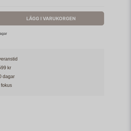
LÄGG I VARUKORGEN
dagar
veranstid
599 kr
0 dagar
 fokus