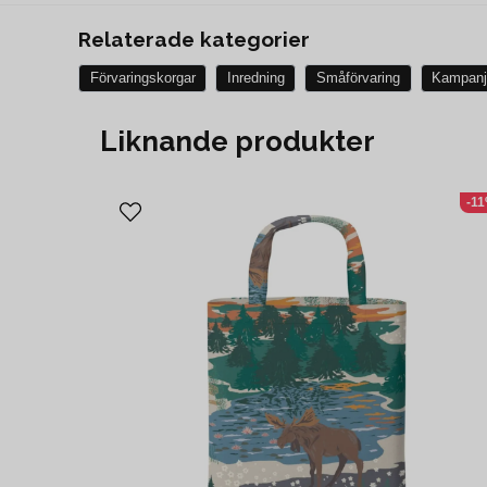
Relaterade kategorier
Förvaringskorgar
Inredning
Småförvaring
Kampanj
Liknande produkter
-1