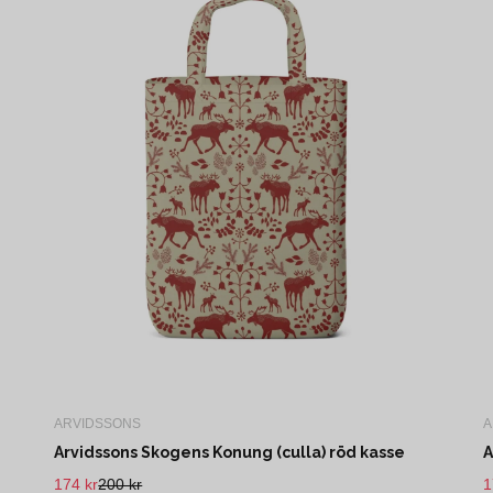
ARVIDSSONS
A
Arvidssons Skogens Konung (culla) röd kasse
A
174 kr
200 kr
1