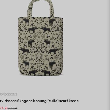
RVIDSSONS
rvidssons Skogens Konung (culla) svart kasse
74 kr
200 kr