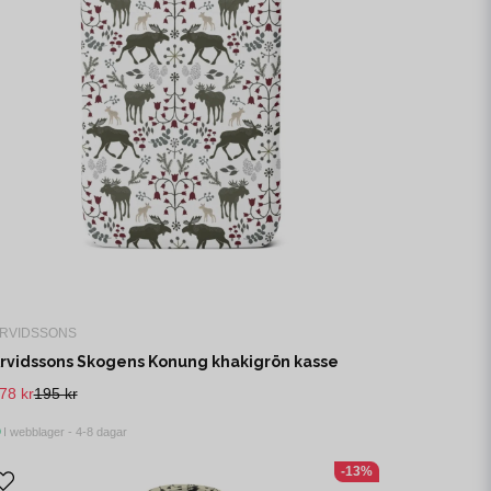
RVIDSSONS
rvidssons Skogens Konung khakigrön kasse
78 kr
195 kr
I webblager - 4-8 dagar
-13%