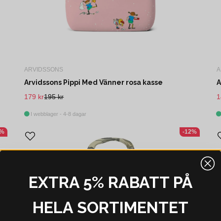
ARVIDSSONS
A
Arvidssons Pippi Med Vänner rosa kasse
A
179 kr
195 kr
1
I webblager - 4-8 dagar
1%
-12%
EXTRA 5% RABATT PÅ
HELA SORTIMENTET