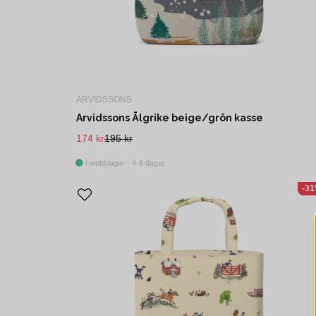
ARVIDSSONS
Arvidssons Älgrike beige/grön kasse
174 kr
195 kr
I webblager - 4-8 dagar
-3