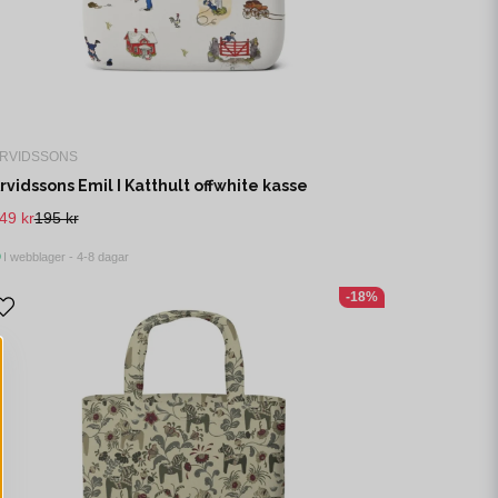
RVIDSSONS
rvidssons Emil I Katthult offwhite kasse
49 kr
195 kr
I webblager - 4-8 dagar
-18%