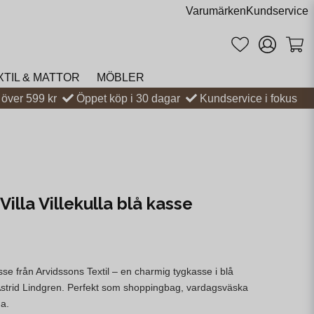
Varumärken
Kundservice
XTIL & MATTOR
MÖBLER
t över 599 kr
Öppet köp i 30 dagar
Kundservice i fokus
Villa Villekulla blå kasse
kasse från Arvidssons Textil – en charmig tygkasse i blå
strid Lindgren. Perfekt som shoppingbag, vardagsväska
ma.