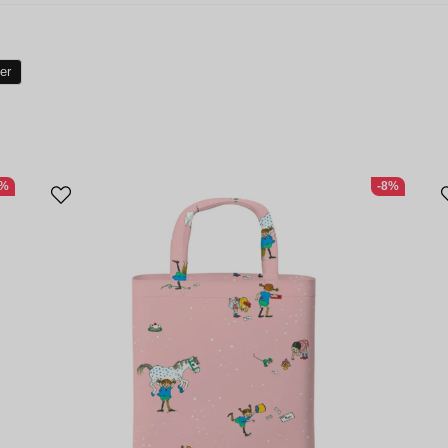
er
1%
-8%