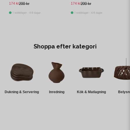
kasse
174 kr
200 kr
174 kr
200 kr
I webblager - 4-8 dagar
I webblager - 4-8 dagar
Shoppa efter kategori
Dukning & Servering
Inredning
Kök & Matlagning
Belysn