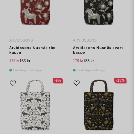
ARVIDSSONS
ARVIDSSONS
Arvidssons Nusnäs röd
Arvidssons Nusnäs svart
kasse
kasse
178 kr
183 kr
179 kr
183 kr
I webblager - 4-8 dagar
I webblager - 4-8 dagar
-9%
-15%