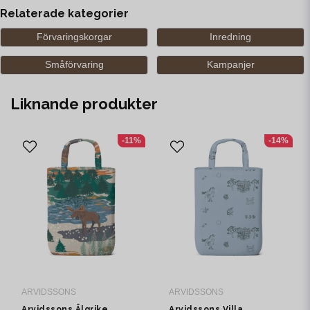
Relaterade kategorier
Förvaringskorgar
Inredning
Småförvaring
Kampanjer
Liknande produkter
-11%
-14%
ARVIDSSONS
ARVIDSSONS
Arvidssons Älgrike
Arvidssons Villa