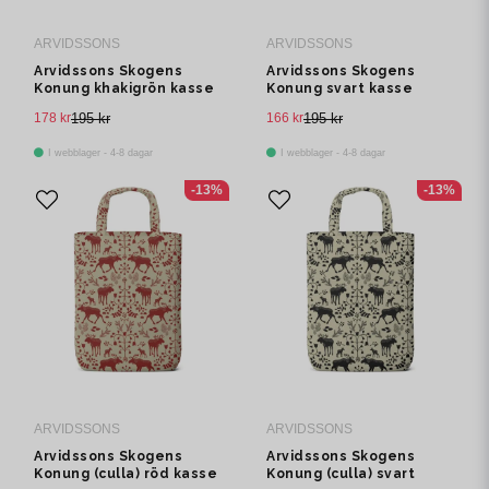
ARVIDSSONS
ARVIDSSONS
Arvidssons Skogens
Arvidssons Skogens
Konung khakigrön kasse
Konung svart kasse
178 kr
195 kr
166 kr
195 kr
I webblager - 4-8 dagar
I webblager - 4-8 dagar
-13%
-13%
ARVIDSSONS
ARVIDSSONS
Arvidssons Skogens
Arvidssons Skogens
Konung (culla) röd kasse
Konung (culla) svart