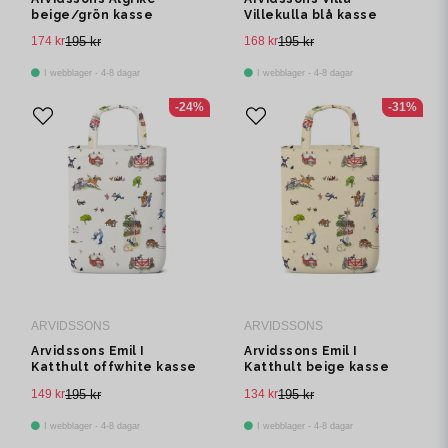
beige/grön kasse
Villekulla blå kasse
174 kr
195 kr
168 kr
195 kr
I webblager - 4-8 dagar
I webblager - 4-8 dagar
-24%
-31%
ARVIDSSONS
ARVIDSSONS
Arvidssons Emil I
Arvidssons Emil I
Katthult offwhite kasse
Katthult beige kasse
149 kr
195 kr
134 kr
195 kr
I webblager - 4-8 dagar
I webblager - 4-8 dagar