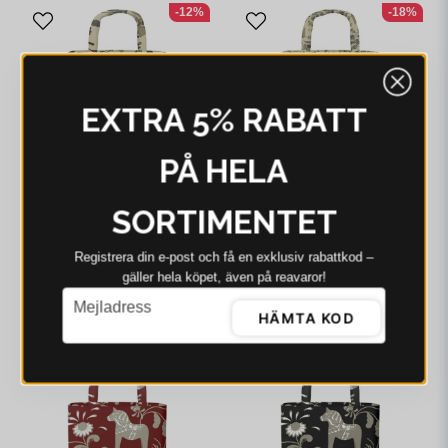
-12%
-18%
EXTRA 5% RABATT
PÅ HELA
SORTIMENTET
ARVIDSSONS
ARVIDSSONS
Arvidssons Leksand
Arvidssons Leksand Mini
Registrera din e‑post och få en exklusiv rabattkod –
(culla) grön kasse
(culla) grön kasse
gäller hela köpet, även på reavaror!
email
158 kr
179 kr
159 kr
195 kr
Mejladress
HÄMTA KOD
I webblager - 4-8 dagar
I webblager - 4-8 dagar
-3%
-2%