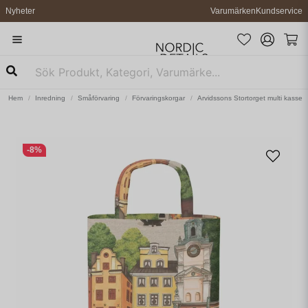
Nyheter
Varumärken
Kundservice
Hem
Inredning
Småförvaring
Förvaringskorgar
Arvidssons Stortorget multi kasse
-
8
%