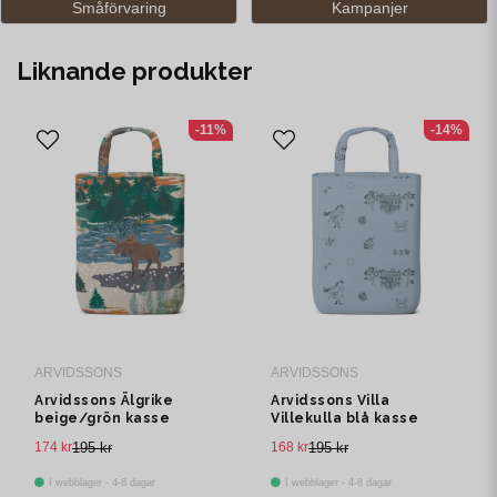
Småförvaring
Kampanjer
Liknande produkter
-11%
-14%
ARVIDSSONS
ARVIDSSONS
Arvidssons Älgrike
Arvidssons Villa
beige/grön kasse
Villekulla blå kasse
174 kr
195 kr
168 kr
195 kr
I webblager - 4-8 dagar
I webblager - 4-8 dagar