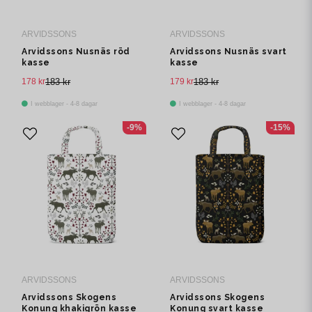
ARVIDSSONS
ARVIDSSONS
Arvidssons Nusnäs röd
Arvidssons Nusnäs svart
kasse
kasse
178 kr
183 kr
179 kr
183 kr
I webblager - 4-8 dagar
I webblager - 4-8 dagar
-9%
-15%
ARVIDSSONS
ARVIDSSONS
Arvidssons Skogens
Arvidssons Skogens
Konung khakigrön kasse
Konung svart kasse