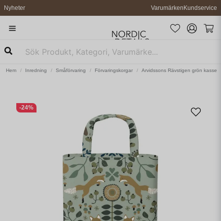
Nyheter
Varumärken
Kundservice
Hem
Inredning
Småförvaring
Förvaringskorgar
Arvidssons Rävstigen grön kasse
-
24
%