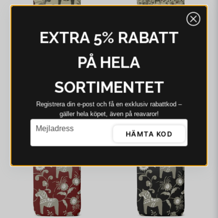
EXTRA 5% RABATT
PÅ HELA
ARVIDSSONS
ARVIDSSONS
SORTIMENTET
Arvidssons Leksand
Arvidssons Leksand Mini
(culla) grön kasse
(culla) grön kasse
158 kr
179 kr
159 kr
195 kr
Registrera din e‑post och få en exklusiv rabattkod –
gäller hela köpet, även på reavaror!
I webblager - 4-8 dagar
I webblager - 4-8 dagar
email
Mejladress
HÄMTA KOD
-3%
-2%