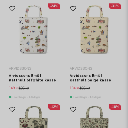
-24%
-31%
ARVIDSSONS
ARVIDSSONS
Arvidssons Emil I
Arvidssons Emil I
Katthult offwhite kasse
Katthult beige kasse
149 kr
195 kr
134 kr
195 kr
I webblager - 4-8 dagar
I webblager - 4-8 dagar
-12%
-18%