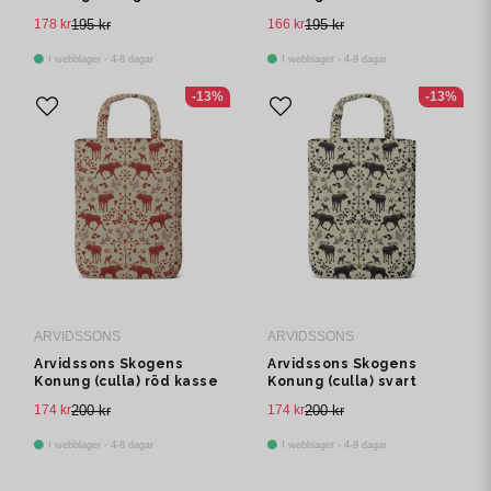
178 kr
195 kr
166 kr
195 kr
I webblager - 4-8 dagar
I webblager - 4-8 dagar
-13%
-13%
ARVIDSSONS
ARVIDSSONS
Arvidssons Skogens
Arvidssons Skogens
Konung (culla) röd kasse
Konung (culla) svart
kasse
174 kr
200 kr
174 kr
200 kr
I webblager - 4-8 dagar
I webblager - 4-8 dagar